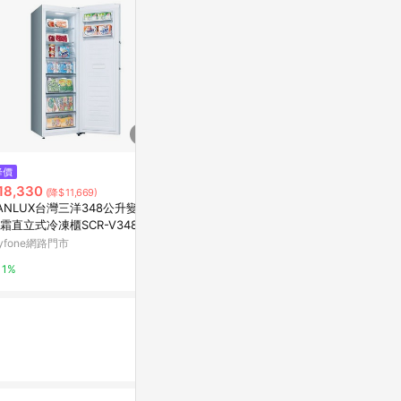
降價
降價
降價
18,330
$14,900
$20,960
(降$11,669)
(降$3,000)
(降
ANLUX台灣三洋348公升變頻
SAMPO聲寶 170公升變頻直立式
SANLUX台
霜直立式冷凍櫃SCR-V348F
冷凍櫃SRF-171FD~含拆箱定位
無霜直立式冷凍
含標準安裝)
(含標準安裝)
yfone網路門市
特力屋
myfone網路門
1%
0%
1%