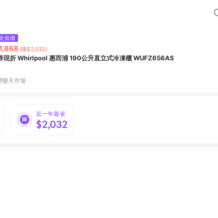
史低價
1,868
(降$2,032)
現折 Whirlpool 惠而浦 190公升直立式冷凍櫃 WUFZ656AS
灣樂天市場
近一年最省
$2,032