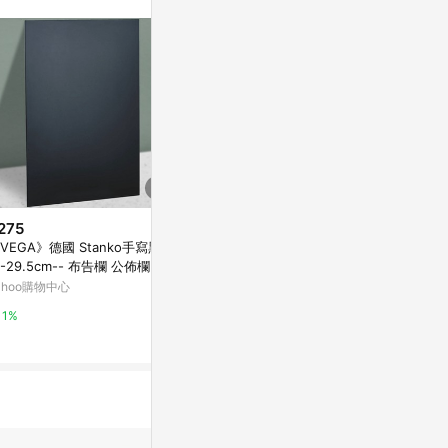
站公告為準。
275
$2,356
歷史低價
VEGA》德國 Stanko手寫黑
(無安裝)(送
$39
(降$4)
-29.5cm-- 布告欄 公佈欄 告
7301/R7302/
A4書面紙J-1586白/150P/25張/
欄 立式掛式小黑板
396/DR73
ahoo購物中心
東森購物 ETMa
包
配件SKR-R
史泰博台灣
1%
0.5%
2%