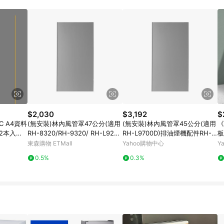
規定，逾期訂單將不符合回饋資格。 (7) 若上述或其他原因，致使消費者無接收到
爭議，台灣樂天市場保有更改條款與法律追訴之權利，活動詳情以樂天市場網
$2,030
$3,192
$
 A4資料
(無安裝)林內風管罩47公分(適用
(無安裝)林內風管罩45公分(適用
《
12本入【A
RH-8320/RH-9320/ RH-L9201
RH-L9700D)排油煙機配件RH-L
板
單一帳號最
A/RH-L8201A )排油煙機配件RH
9700D-A-45CM
示
東森購物 ETMall
Yahoo購物中心
Y
-8320-A-47CM
0.5%
0.3%