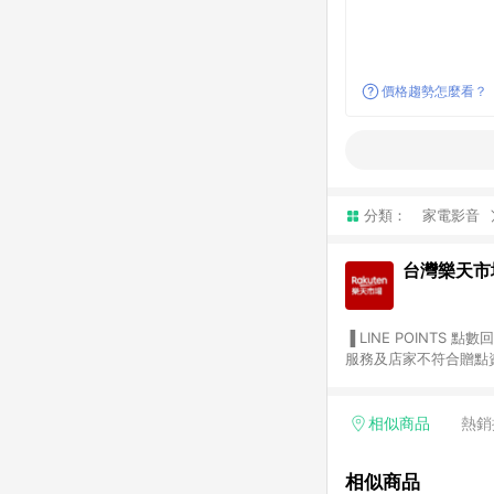
價格趨勢怎麼看？
分類：
家電影音
台灣樂天市
▐ LINE POINTS 點數回饋依照樂天提供扣除折價券（優惠券）、與運費後之最終金額進行計算。 ▐ 注意事項 (1) 部分
服務及店家不符合贈點資格
天市場商家付款中心、Sma
（https://lin.ee/1MCw7pe/rcfk）。 (2) 需透過 LINE 
享有 LINE POINTS 回饋。 (3) 若購買之訂單（包含預購商品）未符合樂天市場 45 天內完成訂單
相似商品
熱銷
合贈點資格。 (4) 如使用APP、或中途瀏覽比價網、回饋網、Google等其他網頁、或由網頁版(電腦版/手機版網頁)切
換為App都將會造成追蹤中斷而無法進行 LIN
相似商品
會有時間差，如顯示之商品