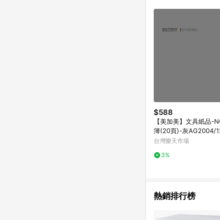
單已逾 365 天，根據台灣樂天回饋
點數回饋或點數回饋有
$588
【美加美】文具紙品-NC
簿(20頁)-灰AG2004/
PP滿額下單10%點數(
台灣樂天市場
高1500點)】8/31止
3%
熱銷排行榜