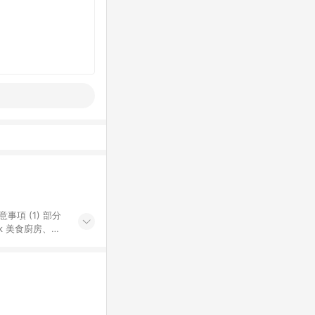
k 美食廚房、樂
S 加碼店家清單
導購訂