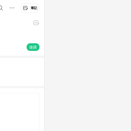
筆記
搶購