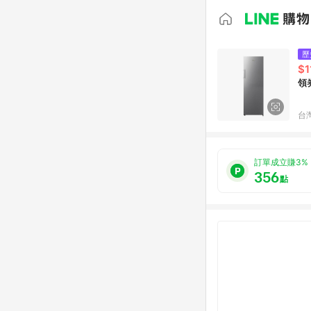
歷
$1
領券
台
訂單成立賺3%
356
點