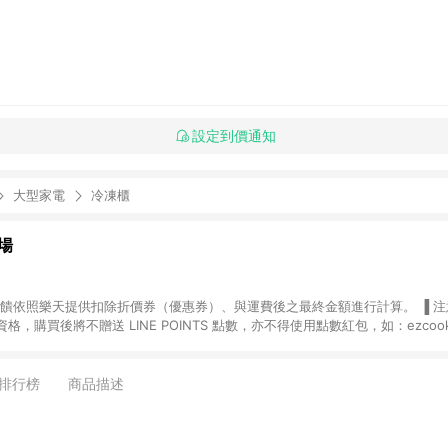
設定到價通知
大型家電
冷凍櫃
場
，購買後將不贈送 LINE POINTS 點數，亦不得使用點數紅包，如：ezcoo
rt mobile、神腦生活、JS巨盛、樂天KOBO電子書，請詳閱 LINE POINT
購物前往台灣樂天市場，並在同一瀏覽器於24小時內結帳，才
出貨及結帳，則不符
排行榜
商品描述
E POINTS 回饋。 (5) LINE 購物為購物資訊整合性平台，商品資料更新
規格、顏色、價位、贈品與台灣樂天市場銷售網頁不符，以銷售網頁標示為準。 (6) 