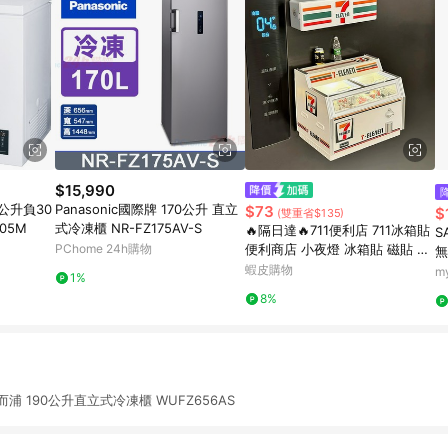
$15,990
5公升負30
Panasonic國際牌 170公升 直立
$73
$
(雙重省$135)
05M
式冷凍櫃 NR-FZ175AV-S
🔥隔日達🔥711便利店 711冰箱貼
S
PChome 24h購物
便利商店 小夜燈 冰箱貼 磁貼 冰
無
櫃超市模型 3d立體發光家居氛圍
蝦皮購物
(
m
1%
感裝飾擺件
8%
 惠而浦 190公升直立式冷凍櫃 WUFZ656AS