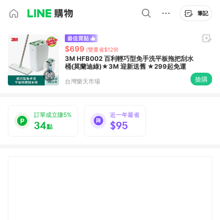
筆記
$699
(雙重省$129)
3M HFB002 百利輕巧型免手洗平板拖把刮水
桶(莫蘭迪綠)★3M 迎新送舊 ★299起免運
搶購
台灣樂天市場
訂單成立賺5%
近一年最省
34
$95
點