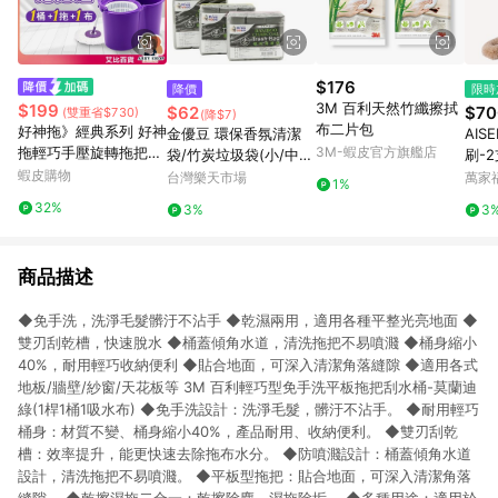
$176
降價
限時
3M 百利天然竹纖擦拭
$199
$62
$70
(雙重省$730)
(降$7)
布二片包
好神拖》經典系列 好神
金優豆 環保香氛清潔
AI
拖輕巧手壓旋轉拖把組
3M-蝦皮官方旗艦店
袋/竹炭垃圾袋(小/中/
刷-2
好神拖拖把 手壓式拖把
蝦皮購物
大)台灣製 掃除 廚餘回
台灣樂天市場
萬家
1%
旋轉拖把 好神拖 拖把
收袋 無毒 垃圾袋 清潔
32%
3%
3
組 旋轉拖 拖把 AB001
袋【愛買】
商品描述
◆免手洗，洗淨毛髮髒汙不沾手 ◆乾濕兩用，適用各種平整光亮地面 ◆
雙刃刮乾槽，快速脫水 ◆桶蓋傾角水道，清洗拖把不易噴濺 ◆桶身縮小
40%，耐用輕巧收納便利 ◆貼合地面，可深入清潔角落縫隙 ◆適用各式
地板/牆壁/紗窗/天花板等 3M 百利輕巧型免手洗平板拖把刮水桶-莫蘭迪
綠(1桿1桶1吸水布) ◆免手洗設計：洗淨毛髮，髒汙不沾手。 ◆耐用輕巧
桶身：材質不變、桶身縮小40%，產品耐用、收納便利。 ◆雙刃刮乾
槽：效率提升，能更快速去除拖布水分。 ◆防噴濺設計：桶蓋傾角水道
設計，清洗拖把不易噴濺。 ◆平板型拖把：貼合地面，可深入清潔角落