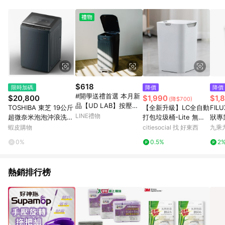
POINTS 回饋。 (3) 若購買之訂單（包含預購商品）未符合樂天
市場 45 天內完成訂單出貨及結帳，則不符合贈點資格。 (4) 如
使用APP、或中途瀏覽比價網、回饋網、Google等其他網頁、或
由網頁版(電腦版/手機版網頁)切換為App都將會造成追蹤中斷而
無法進行 LINE POINTS 回饋。 (5) LINE 購物為購物資訊整合性
平台，商品資料更新會有時間差，如顯示之商品規格、顏色、價
位、贈品與台灣樂天市場銷售網頁不符，以銷售網頁標示為準。
(6) 導購訂單已逾 365 天，根據台灣樂天回饋規定，逾期訂單將
不符合回饋資格。 (7) 若上述或其他原因，致使消費者無接收到
$618
限時加碼
降價
降價
點數回饋或點數回饋有爭議，台灣樂天市場保有更改條款與法律
#開學送禮首選 本月新
$20,800
$1,990
$1,
(降$700)
追訴之權利，活動詳情以樂天市場網站公告為準。
品【UD LAB】按壓腳
TOSHIBA 東芝 19公斤
【全新升級】LC全自動
FIL
踏雙開蓋垃圾桶8.5L
LINE禮物
超微奈米泡泡沖浪洗淨
打包垃圾桶-Lite 無蓋
狀專
兩色售 CB-H05022
變頻洗衣機 (AW-T08D
版｜自動打包不髒手 Li
蝦皮購物
citiesocial 找 好東西
九乘
U2000QTA（MG）)
te版(16L)
0%
0.5%
2
熱銷排行榜