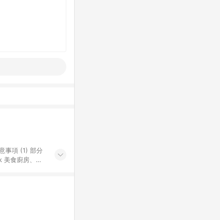
k 美食廚房、樂
S 加碼店家清單
導購訂