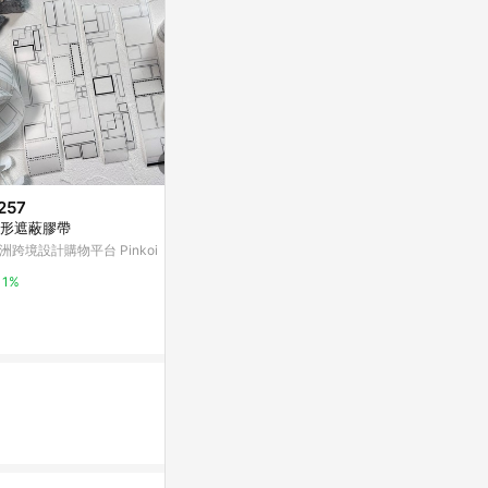
257
限時加碼
降價
形遮蔽膠帶
$15
$55
(降$1)
洲跨境設計購物平台 Pinkoi
【台灣出貨】防水膠帶 防黴美縫
【史代新文具】
條 鋁箔膠帶 防水貼 美縫貼 隱形
Y 24mm×5
1%
膠帶 防黴膠帶 防風膠帶 擋風神
蝦皮購物
台灣樂天市場
器 美縫條 膠帶
1%
3%