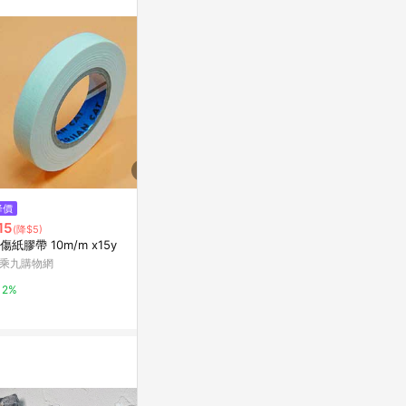
站公告為準。
降價
限時加碼
限時加碼
15
$20
$54
(降$5)
傷紙膠帶 10m/m x15y
蝦皮隔日到貨【電工絕緣膠帶】P
⚡免運可開發
VC絕緣膠帶 16mm/15M 電火布
縫紉型灰色反
乘九購物網
電線膠帶 電器膠帶 電工膠帶 水
自粘熱貼警示
蝦皮購物
蝦皮購物
2%
電膠帶 電力膠帶
2.8%
4.8%