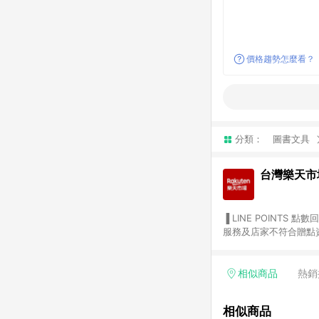
價格趨勢怎麼看？
分類：
圖書文具
台灣樂天市
▐ LINE POINTS 點數回饋依照樂天提供扣除折價券（優惠券）、與運費後之最終金額進行計算。 ▐ 注意事項 (1) 部分
服務及店家不符合贈點資格
天市場商家付款中心、Sma
（https://lin.ee/1MCw7pe/rcfk）。 (2) 需透過 LINE 
享有 LINE POINTS 回饋。 (3) 若購買之訂單（包含預購商品）未符合樂天市場 45 天內完成訂單
相似商品
熱銷
合贈點資格。 (4) 如使用APP、或中途瀏覽比價網、回饋網、Google等其他網頁、或由網頁版(電腦版/手機版網頁)切
換為App都將會造成追蹤中斷而無法進行 LIN
相似商品
會有時間差，如顯示之商品