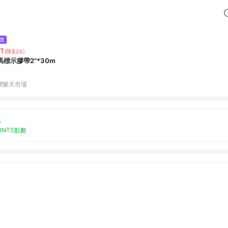
價
1
(降$24)
馬標示膠帶2"*30m
灣樂天市場
%
OINTS點數