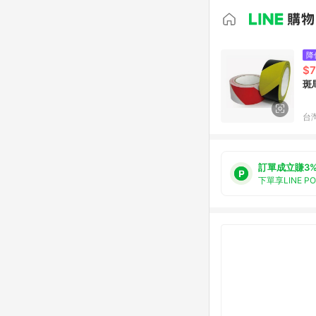
降
$7
斑
台
訂單成立賺3
下單享LINE P