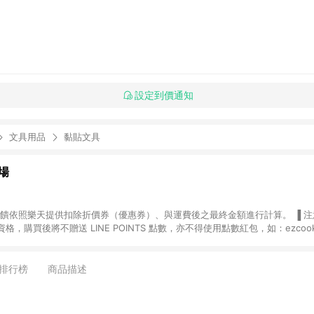
設定到價通知
文具用品
黏貼文具
場
，購買後將不贈送 LINE POINTS 點數，亦不得使用點數紅包，如：ezcoo
rt mobile、神腦生活、JS巨盛、樂天KOBO電子書，請詳閱 LINE POINT
購物前往台灣樂天市場，並在同一瀏覽器於24小時內結帳，才
出貨及結帳，則不符
排行榜
商品描述
E POINTS 回饋。 (5) LINE 購物為購物資訊整合性平台，商品資料更新
規格、顏色、價位、贈品與台灣樂天市場銷售網頁不符，以銷售網頁標示為準。 (6) 