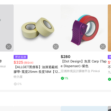
規定，逾期訂單將不符合回饋資格。 (7) 若上述或其他原因，致使消費者無接收到
爭議，台灣樂天市場保有更改條款與法律追訴之權利，活動詳情以樂天市場網
$280
歷史低價
帶
【Dot Design】魚里 Carp (Tap
$325
$
(降$44)
e Dispenser)-紫色
koi
【ALLGET黑傑客】油漆遮蔽紙
不
亞洲跨境設計購物平台 Pinkoi
膠帶-寬度25mm 長度18M【12
九
入】保護各種邊緣角落 油漆防護
特力屋
1%
用膠帶 低黏度膠帶25mm/18M
0%