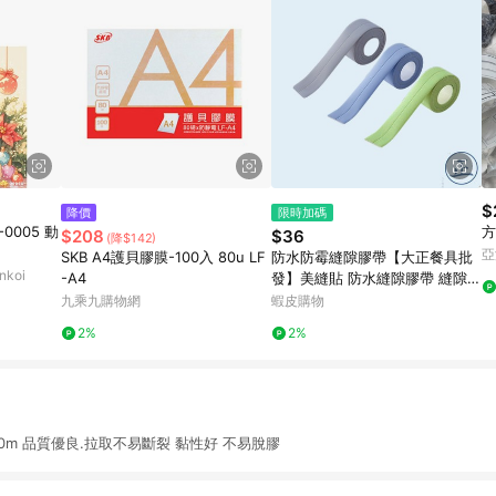
$
降價
限時加碼
-0005 動
方
$208
$36
(降$142)
亞
SKB A4護貝膠膜-100入 80u LF
防水防霉縫隙膠帶【大正餐具批
koi
-A4
發】美縫貼 防水縫隙膠帶 縫隙膠
帶 膠帶 隙膠貼 防水隙膠貼 防霉
九乘九購物網
蝦皮購物
隙膠貼 補縫隙膠帶 防水貼
2%
2%
0m 品質優良.拉取不易斷裂 黏性好 不易脫膠