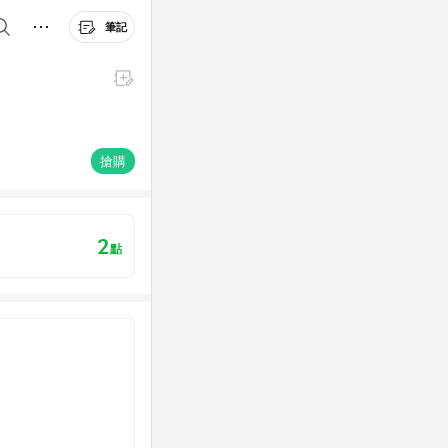
筆記
搶購
2
點