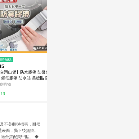
限時加碼
降價
限時加碼
15
$55
$53
(降$1)
台灣出貨】防水膠帶 防黴美縫
【史代新文具】北極熊 SPT2405
🔥桃園有貨
 鋁箔膠帶 防水貼 美縫貼 隱形
Y 24mm×5M 泡棉雙面膠帶
色冰箱膠帶 
帶 防黴膠帶 防風膠帶 擋風神
定 無痕不殘膠
皮購物
台灣樂天市場
蝦皮購物
 美縫條 膠帶
Avdrb
1%
3%
2.4%
麻煩及不美觀與損害，耐候
牆壁表面，撕下後無痕。
，適合搭配美甲貼。 ◆