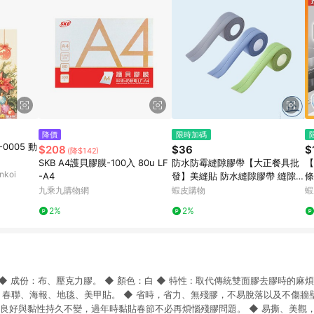
降價
限時加碼
-0005 動
$208
$36
$
(降$142)
SKB A4護貝膠膜-100入 80u LF
防水防霉縫隙膠帶【大正餐具批
【
koi
-A4
發】美縫貼 防水縫隙膠帶 縫隙膠
條
帶 膠帶 隙膠貼 防水隙膠貼 防霉
膠
九乘九購物網
蝦皮購物
蝦
隙膠貼 補縫隙膠帶 防水貼
器
2%
2%
M ◆ 成份：布、壓克力膠。 ◆ 顏色：白 ◆ 特性 : 取代傳統雙面膠去膠時的
 : 春聯、海報、地毯、美甲貼。 ◆ 省時，省力、無殘膠，不易脫落以及不傷
性良好與黏性持久不變，過年時黏貼春節不必再煩惱殘膠問題。 ◆ 易撕、美觀