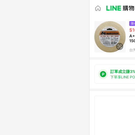
降
$1
A
15
台
訂單成立賺3
下單享LINE P