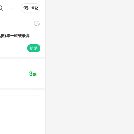
筆記
%點數(單一帳號最高
搶購
3
點