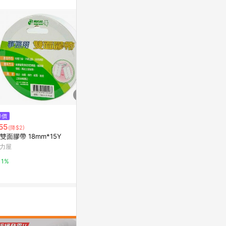
站公告為準。
$5,040
降價
降價
鹿頭牌 超透明
55
$72
(降$2)
(降$38)
6.4 (120捲/箱
雙面膠帶 18mm*15Y
A+A 無痕 雙面布膠帶 A-35 (10
台灣樂天市場
mm*25M) (好黏、好撕除)【AP
力屋
P滿額下單10%點數(單一帳號最
台灣樂天市場
3%
1%
高1500點)】8/31止
3%