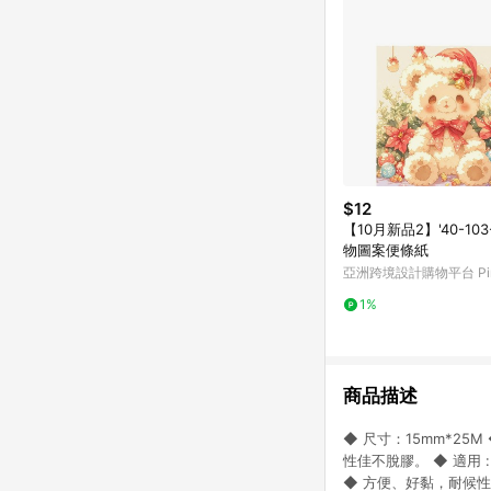
$12
【10月新品2】'40-103
物圖案便條紙
亞洲跨境設計購物平台 Pin
1%
商品描述
◆ 尺寸：15mm*25
性佳不脫膠。 ◆ 適用
◆ 方便、好黏，耐候