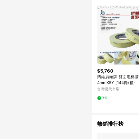
單已逾 365 天，根據台灣樂天回饋
點數回饋或點數回饋有
$5,760
四維鹿頭牌 雙面泡棉膠帶
4mmX5Y (144捲/箱)
台灣樂天市場
3%
熱銷排行榜