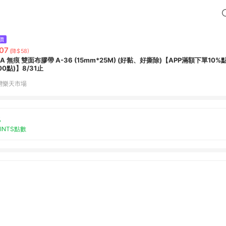
價
07
(降$58)
+A 無痕 雙面布膠帶 A-36 (15mm*25M) (好黏、好撕除)【APP滿額下單10
00點)】8/31止
灣樂天市場
%
OINTS點數