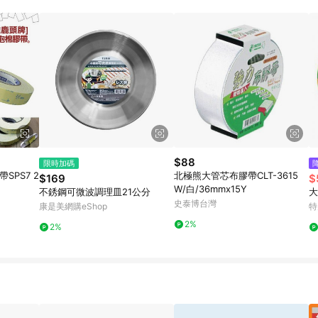
規定，逾期訂單將不符合回饋資格。 (7) 若上述或其他原因，致使消費者無接收到
爭議，台灣樂天市場保有更改條款與法律追訴之權利，活動詳情以樂天市場網
$88
限時加碼
SPS7 2
北極熊大管芯布膠帶CLT-3615
$169
$
W/白/36mmx15Y
不銹鋼可微波調理皿21公分
大
史泰博台灣
康是美網購eShop
特
2%
2%