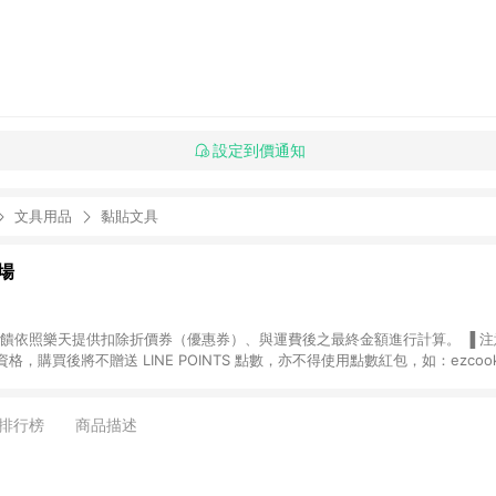
設定到價通知
文具用品
黏貼文具
場
，購買後將不贈送 LINE POINTS 點數，亦不得使用點數紅包，如：ezcoo
rt mobile、神腦生活、JS巨盛、樂天KOBO電子書，請詳閱 LINE POINT
購物前往台灣樂天市場，並在同一瀏覽器於24小時內結帳，才
出貨及結帳，則不符
排行榜
商品描述
E POINTS 回饋。 (5) LINE 購物為購物資訊整合性平台，商品資料更新
規格、顏色、價位、贈品與台灣樂天市場銷售網頁不符，以銷售網頁標示為準。 (6) 