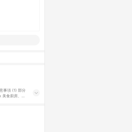
k 美食廚房、樂
S 加碼店家清單
導購訂