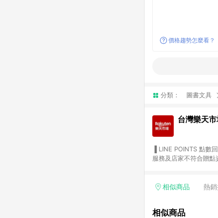
價格趨勢怎麼看？
分類：
圖書文具
台灣樂天市
▐ LINE POINTS 點數回饋依照樂天提供扣除折價券（優惠券）、與運費後之最終金額進行計算。 ▐ 注意事項 (1) 部分
服務及店家不符合贈點資格
天市場商家付款中心、Sma
（https://lin.ee/1MCw7pe/rcfk）。 (2) 需透過 LINE 
享有 LINE POINTS 回饋。 (3) 若購買之訂單（包含預購商品）未符合樂天市場 45 天內完成訂單
相似商品
熱銷
合贈點資格。 (4) 如使用APP、或中途瀏覽比價網、回饋網、Google等其他網頁、或由網頁版(電腦版/手機版網頁)切
換為App都將會造成追蹤中斷而無法進行 LIN
相似商品
會有時間差，如顯示之商品