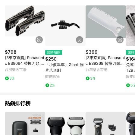
POINTS 回饋。 (3) 若購買之訂單（包含預購商品）未符合樂天
市場 45 天內完成訂單出貨及結帳，則不符合贈點資格。 (4) 如
使用APP、或中途瀏覽比價網、回饋網、Google等其他網頁、或
由網頁版(電腦版/手機版網頁)切換為App都將會造成追蹤中斷而
無法進行 LINE POINTS 回饋。 (5) LINE 購物為購物資訊整合性
平台，商品資料更新會有時間差，如顯示之商品規格、顏色、價
位、贈品與台灣樂天市場銷售網頁不符，以銷售網頁標示為準。
(6) 導購訂單已逾 365 天，根據台灣樂天回饋規定，逾期訂單將
不符合回饋資格。 (7) 若上述或其他原因，致使消費者無接收到
$798
$399
限時加碼
限時
點數回饋或點數回饋有爭議，台灣樂天市場保有更改條款與法律
[3東京直購] Panasoni
[3東京直購] Panasoni
$250
$16
追訴之權利，活動詳情以樂天市場網站公告為準。
c ES9064 替換刀頭 刀
c ES9269 替換刀頭刀
『小蔡單車』Giant 齒
免運 
片 內刃 適 ES-RT20 R
片 適 ER402PP ES107
台灣樂天市場
台灣樂天市場
片爪形刷
T29
T30 RT60 RP30 ES89
P ES796P 電動修容刀
ST27
蝦皮購物
蝦皮
3%
3%
91 ES7961 電動刮鬍刀
修耳刀 耳毛刀
25
2%
5.
熱銷排行榜