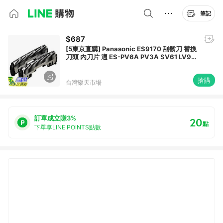
筆記
$687
[5東京直購] Panasonic ES9170 刮鬍刀 替換
刀頭 內刀片 適 ES-PV6A PV3A SV61 LV90
LV80 LV70 LV50_AA2
搶購
台灣樂天市場
訂單成立賺3%
20
點
下單享LINE POINTS點數