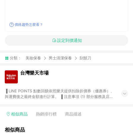
價格趨勢怎麼看？
設定到價通知
分類：
美妝保養
男士清潔保養
刮鬍刀
台灣樂天市場
▐ LINE POINTS 點數回饋依照樂天提供扣除折價券（優惠券）、
與運費後之最終金額進行計算。 ▐ 注意事項 (1) 部分服務及店家
不符合贈點資格，購買後將不贈送 LINE POINTS 點數，亦不得使
用點數紅包，如：ezcook 美食廚房、樂天市場商家付款中心、
Smart mobile、神腦生活、JS巨盛、樂天KOBO電子書，請詳閱
相似商品
熱銷排行榜
商品描述
LINE POINTS 加碼店家清單
（https://lin.ee/1MCw7pe/rcfk）。 (2) 需透過 LINE 購物前往
相似商品
台灣樂天市場，並在同一瀏覽器於24小時內結帳，才享有 LINE