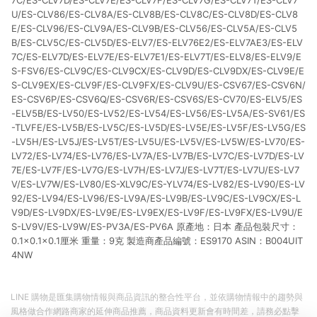
7C/ES-CLV7D/ES-CLV7E/ES-CLV7F/ES-CLV7G/ES-CLV7T/ES-CLV7
U/ES-CLV86/ES-CLV8A/ES-CLV8B/ES-CLV8C/ES-CLV8D/ES-CLV8
E/ES-CLV96/ES-CLV9A/ES-CLV9B/ES-CLV56/ES-CLV5A/ES-CLV5
B/ES-CLV5C/ES-CLV5D/ES-ELV7/ES-ELV76E2/ES-ELV7AE3/ES-ELV
7C/ES-ELV7D/ES-ELV7E/ES-ELV7E1/ES-ELV7T/ES-ELV8/ES-ELV9/E
S-FSV6/ES-CLV9C/ES-CLV9CX/ES-CLV9D/ES-CLV9DX/ES-CLV9E/E
S-CLV9EX/ES-CLV9F/ES-CLV9FX/ES-CLV9U/ES-CSV67/ES-CSV6N/
ES-CSV6P/ES-CSV6Q/ES-CSV6R/ES-CSV6S/ES-CV70/ES-ELV5/ES
-ELV5B/ES-LV50/ES-LV52/ES-LV54/ES-LV56/ES-LV5A/ES-SV61/ES
-TLVFE/ES-LV5B/ES-LV5C/ES-LV5D/ES-LV5E/ES-LV5F/ES-LV5G/ES
-LV5H/ES-LV5J/ES-LV5T/ES-LV5U/ES-LV5V/ES-LV5W/ES-LV70/ES-
LV72/ES-LV74/ES-LV76/ES-LV7A/ES-LV7B/ES-LV7C/ES-LV7D/ES-LV
7E/ES-LV7F/ES-LV7G/ES-LV7H/ES-LV7J/ES-LV7T/ES-LV7U/ES-LV7
V/ES-LV7W/ES-LV80/ES-XLV9C/ES-YLV74/ES-LV82/ES-LV90/ES-LV
92/ES-LV94/ES-LV96/ES-LV9A/ES-LV9B/ES-LV9C/ES-LV9CX/ES-L
V9D/ES-LV9DX/ES-LV9E/ES-LV9EX/ES-LV9F/ES-LV9FX/ES-LV9U/E
S-LV9V/ES-LV9W/ES-PV3A/ES-PV6A 原產地：日本 產品包裝尺寸：
0.1×0.1×0.1厘米 重量：9克 製造商產品編號：ES9170 ASIN：B004UIT
4NW
LINE 購物是匯集購物情報與商品資訊的整合性平台，並依購物情報中的趨勢與
風格做合作網路商家的延伸商品推薦，商品資料更新會有時間差，請務必點擊