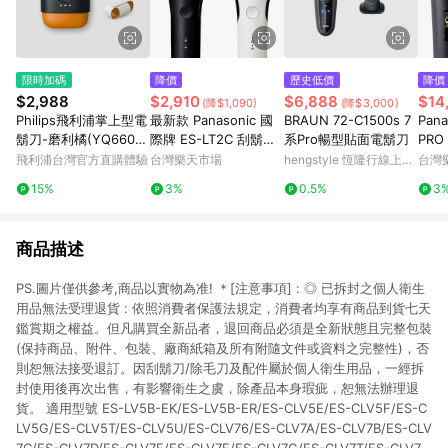
限時加碼
降價
歷史低價
降價
$2,988
$2,910
$6,888
$14
(降$1,090)
(降$3,000)
Philips飛利浦掌上型電
最新款 Panasonic 國
BRAUN 72-C1500s 7
Pan
鬍刀-磨利橘(YQ660/0
際牌 ES-LT2C 刮鬍刀
系Pro暢型貼面電鬍刀
PRO
2)
3刀頭 日本製 防水 國
士電
飛利浦台灣官方直購體驗
台灣樂天市場
hengstyle 恆隆行線上購
台灣
際電壓 充電式 日本必
LAM
物
15%
3%
0.5%
3
買代購
清洗
商品描述
PS.圖片僅供參考,商品以實物為准! ＊[注意事項] : ◎ 已拆封之個人衛生
用品無法受理退貨 : 依照消費者保護法規定，消費者均享有商品到貨七天
鑑賞期之權益。但凡購買全新品者，退回商品必須是全新狀態且完整包裝
(保持商品、附件、包裝、廠商紙箱及所有附隨文件或資料之完整性)，否
則恕無法接受退訂。因刮鬍刀/除毛刀及配件屬於個人衛生用品，一經拆
封使用後再次出售，有影響衛生之虞，除產品本身瑕疵，恕無法辦理退
貨。 適用型號 ES-LV5B-EK/ES-LV5B-ER/ES-CLV5E/ES-CLV5F/ES-C
LV5G/ES-CLV5T/ES-CLV5U/ES-CLV76/ES-CLV7A/ES-CLV7B/ES-CLV