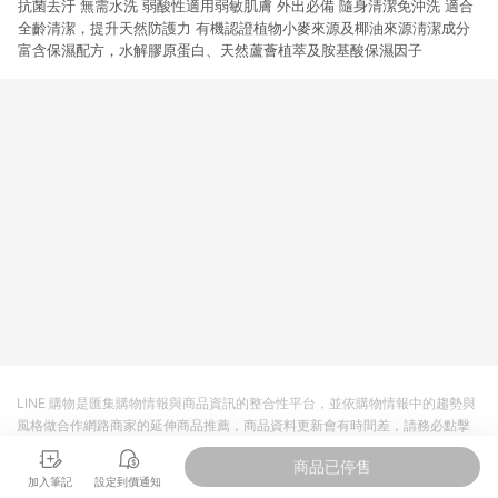
抗菌去汙 無需水洗 弱酸性適用弱敏肌膚 外出必備 隨身清潔免沖洗 適合
市場 45 天內完成訂單出貨及結帳，則不符合贈點資格。 (4) 如
使用APP、或中途瀏覽比價網、回饋網、Google等其他網頁、或
全齡清潔，提升天然防護力 有機認證植物小麥來源及椰油來源淸潔成分
由網頁版(電腦版/手機版網頁)切換為App都將會造成追蹤中斷而
富含保濕配方，水解膠原蛋白、天然蘆薈植萃及胺基酸保濕因子
無法進行 LINE POINTS 回饋。 (5) LINE 購物為購物資訊整合性
平台，商品資料更新會有時間差，如顯示之商品規格、顏色、價
位、贈品與台灣樂天市場銷售網頁不符，以銷售網頁標示為準。
(6) 導購訂單已逾 365 天，根據台灣樂天回饋規定，逾期訂單將
不符合回饋資格。 (7) 若上述或其他原因，致使消費者無接收到
點數回饋或點數回饋有爭議，台灣樂天市場保有更改條款與法律
追訴之權利，活動詳情以樂天市場網站公告為準。
LINE 購物是匯集購物情報與商品資訊的整合性平台，並依購物情報中的趨勢與
風格做合作網路商家的延伸商品推薦，商品資料更新會有時間差，請務必點擊
商品至各合作網路商家，確認現售價與購物條件，一切資訊以合作廠商網頁為
商品已停售
準。
加入筆記
設定到價通知