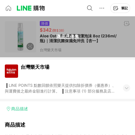
筆記
降價
$342
(降$38)
Aloe Osta 康威 蘆薈清潔泡沫 8oz (236ml/
商品已停售
瓶)｜清潔抗菌保濕免沖洗【杏一】
台灣樂天市場
台灣樂天市場
▐ LINE POINTS 點數回饋依照樂天提供扣除折價券（優惠券）、
與運費後之最終金額進行計算。 ▐ 注意事項 (1) 部分服務及店家
不符合贈點資格，購買後將不贈送 LINE POINTS 點數，亦不得使
用點數紅包，如：ezcook 美食廚房、樂天市場商家付款中心、
Smart mobile、神腦生活、JS巨盛、樂天KOBO電子書，請詳閱
商品描述
LINE POINTS 加碼店家清單
（https://lin.ee/1MCw7pe/rcfk）。 (2) 需透過 LINE 購物前往
商品描述
台灣樂天市場，並在同一瀏覽器於24小時內結帳，才享有 LINE
POINTS 回饋。 (3) 若購買之訂單（包含預購商品）未符合樂天