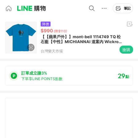
筆記
降價
$990
(降$110)
【【蘋果戶外】】mont-bell 1114749 TQ 松
石藍【中性】MICHIANNAI 道案內 Wickron
短袖排汗衣 排汗T恤 機能衣
搶購
台灣樂天市場
訂單成立賺3%
29
點
下單享LINE POINTS點數