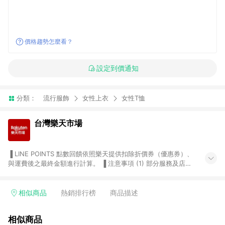
價格趨勢怎麼看？
設定到價通知
分類：
流行服飾
女性上衣
女性T恤
台灣樂天市場
▐ LINE POINTS 點數回饋依照樂天提供扣除折價券（優惠券）、
與運費後之最終金額進行計算。 ▐ 注意事項 (1) 部分服務及店家
不符合贈點資格，購買後將不贈送 LINE POINTS 點數，亦不得使
用點數紅包，如：ezcook 美食廚房、樂天市場商家付款中心、
Smart mobile、神腦生活、JS巨盛、樂天KOBO電子書，請詳閱
相似商品
熱銷排行榜
商品描述
LINE POINTS 加碼店家清單
（https://lin.ee/1MCw7pe/rcfk）。 (2) 需透過 LINE 購物前往
相似商品
台灣樂天市場，並在同一瀏覽器於24小時內結帳，才享有 LINE