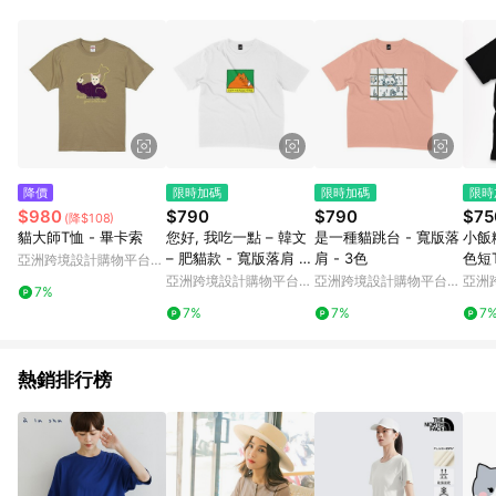
POINTS 回饋。 (3) 若購買之訂單（包含預購商品）未符合樂天
市場 45 天內完成訂單出貨及結帳，則不符合贈點資格。 (4) 如
使用APP、或中途瀏覽比價網、回饋網、Google等其他網頁、或
由網頁版(電腦版/手機版網頁)切換為App都將會造成追蹤中斷而
無法進行 LINE POINTS 回饋。 (5) LINE 購物為購物資訊整合性
平台，商品資料更新會有時間差，如顯示之商品規格、顏色、價
位、贈品與台灣樂天市場銷售網頁不符，以銷售網頁標示為準。
(6) 導購訂單已逾 365 天，根據台灣樂天回饋規定，逾期訂單將
不符合回饋資格。 (7) 若上述或其他原因，致使消費者無接收到
降價
限時加碼
限時加碼
限時
點數回饋或點數回饋有爭議，台灣樂天市場保有更改條款與法律
$980
$790
$790
$75
(降$108)
追訴之權利，活動詳情以樂天市場網站公告為準。
貓大師T恤 - 畢卡索
您好, 我吃一點 – 韓文
是一種貓跳台 - 寬版落
小飯
– 肥貓款 - 寬版落肩 -
肩 - 3色
色短
亞洲跨境設計購物平台
2色
Pinkoi
亞洲跨境設計購物平台
亞洲跨境設計購物平台
亞洲
7%
Pinkoi
Pinkoi
Pinko
7%
7%
7
熱銷排行榜