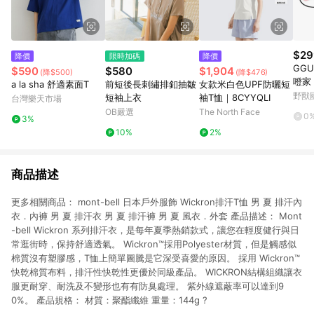
$29
降價
限時加碼
降價
GGU
$590
$580
$1,904
(降$500)
(降$476)
噔家
a la sha 舒適素面T
前短後長刺繡排釦抽皺
女款米白色UPF防曬短
2款)
野獸
短袖上衣
袖T恤｜8CYYQLI
台灣樂天市場
OB嚴選
The North Face
0
3%
10%
2%
商品描述
更多相關商品： mont-bell 日本戶外服飾 Wickron排汗T恤 男 夏 排汗內
衣．內褲 男 夏 排汗衣 男 夏 排汗褲 男 夏 風衣．外套 產品描述： Mont
-bell Wickron 系列排汗衣，是每年夏季熱銷款式，讓您在輕度健行與日
常逛街時，保持舒適透氣。 Wickron™採用Polyester材質，但是觸感似
棉質沒有塑膠感，T恤上簡單圖騰是它深受喜愛的原因。 採用 Wickron™
快乾棉質布料，排汗性快乾性更優於同級產品。 WICKRON結構組織讓衣
服更耐穿、耐洗及不變形也有有防臭處理。 紫外線遮蔽率可以達到9
0%。 產品規格： 材質：聚酯纖維 重量：144g ?