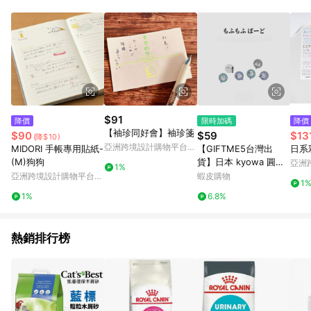
POINTS 回饋。 (3) 若購買之訂單（包含預購商品）未符合樂天
市場 45 天內完成訂單出貨及結帳，則不符合贈點資格。 (4) 如
使用APP、或中途瀏覽比價網、回饋網、Google等其他網頁、或
由網頁版(電腦版/手機版網頁)切換為App都將會造成追蹤中斷而
無法進行 LINE POINTS 回饋。 (5) LINE 購物為購物資訊整合性
平台，商品資料更新會有時間差，如顯示之商品規格、顏色、價
位、贈品與台灣樂天市場銷售網頁不符，以銷售網頁標示為準。
(6) 導購訂單已逾 365 天，根據台灣樂天回饋規定，逾期訂單將
不符合回饋資格。 (7) 若上述或其他原因，致使消費者無接收到
$91
降價
限時加碼
降價
點數回饋或點數回饋有爭議，台灣樂天市場保有更改條款與法律
【袖珍同好會】袖珍箋
$90
$59
$13
(降$10)
追訴之權利，活動詳情以樂天市場網站公告為準。
亞洲跨境設計購物平台
MIDORI 手帳專用貼紙-
【GIFTME5台灣出
日系
Pinkoi
(M)狗狗
貨】日本 kyowa 圓形
亞洲
1%
便利貼 手賬 索引貼 標
Pinko
亞洲跨境設計購物平台
蝦皮購物
1
籤貼 N次貼 筆記 書籤
Pinkoi
1%
6.8%
重點 禮物貼 贈品貼
熱銷排行榜