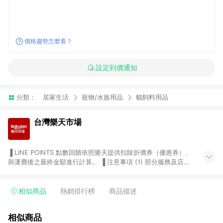
價格趨勢怎麼看？
設定到價通知
分類：
居家生活
寵物/水族用品
貓飼料用品
台灣樂天市場
▐ LINE POINTS 點數回饋依照樂天提供扣除折價券（優惠券）、
與運費後之最終金額進行計算。 ▐ 注意事項 (1) 部分服務及店家
不符合贈點資格，購買後將不贈送 LINE POINTS 點數，亦不得使
用點數紅包，如：ezcook 美食廚房、樂天市場商家付款中心、
Smart mobile、神腦生活、JS巨盛、樂天KOBO電子書，請詳閱
相似商品
熱銷排行榜
商品描述
LINE POINTS 加碼店家清單
（https://lin.ee/1MCw7pe/rcfk）。 (2) 需透過 LINE 購物前往
相似商品
台灣樂天市場，並在同一瀏覽器於24小時內結帳，才享有 LINE