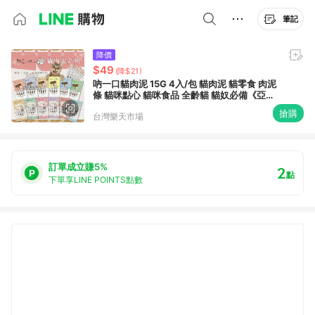
筆記
降價
$49
(降$21)
吶一口貓肉泥 15G 4入/包 貓肉泥 貓零食 肉泥
條 貓咪點心 貓咪食品 全齡貓 貓奴必備《亞米
屋Yamiya》
搶購
台灣樂天市場
訂單成立賺5%
2
點
下單享LINE POINTS點數