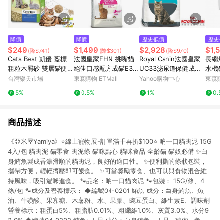
降價
降價
歷史低價
歷史
$249
$1,499
$2,928
$1,
(降$741)
(降$301)
(降$970)
Cats Best 凱優 藍標
法國皇家FHN 挑嘴貓
Royal Canin法國皇家
長繼
粗粒木屑砂 雙層貓便盆
絕佳口感配方成貓E35
UC33泌尿道保健成貓
水機
小動物單層便盆 貓砂
4KG
飼料 4kg 2包組
環過
台灣樂天市場
東森購物 ETMall
Yahoo購物中心
東森購
公司貨『🐶🐱Ayumi』
5%
0.5%
1%
0.
【 寵物用品 狂殺 ★ 滿
額現抵$480 】請注意
部分出貨時間較長
商品描述
《亞米屋Yamiya》⭐線上寵物展-訂單滿千再折$100⭐ 吶一口貓肉泥 15G
4入/包 貓肉泥 貓零食 肉泥條 貓咪點心 貓咪食品 全齡貓 貓奴必備 ✨白
身鮪魚製成香濃滑順的貓肉泥，良好的適口性。 ✨便利撕的條狀包裝，
攜帶方便，輕輕擠壓即可餵食。 ✨可當獎勵零食、也可以與食物混合維
持風味，吸引貓咪進食。 🐾品名：吶一口貓肉泥 🐾包裝： 15G/條、4
條/包 🐾成分及營養標示： ◆編號04-0201 鮪魚 成分：白身鮪魚、魚
油、牛磺酸、果寡糖、木薯粉、水、果膠、豌豆蛋白、維生素E、調味劑
營養標示：粗蛋白5%、粗脂肪0.01%、粗纖維1.0%、灰質3.0%、水分9