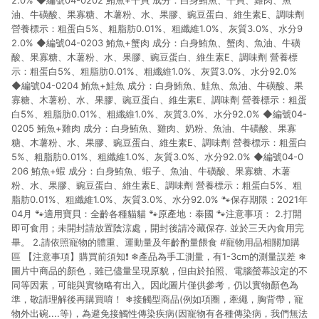
2.0% ◆編號04-0202 鮪魚+干貝 成分：白身鮪魚、干貝、雞肉、魚
油、牛磺酸、果寡糖、木薯粉、水、果膠、豌豆蛋白、維生素E、調味劑
營養標示：粗蛋白5%、粗脂肪0.01%、粗纖維1.0%、灰質3.0%、水分9
2.0% ◆編號04-0203 鮪魚+蟹肉 成分：白身鮪魚、蟹肉、魚油、牛磺
酸、果寡糖、木薯粉、水、果膠、豌豆蛋白、維生素E、調味劑 營養標
示：粗蛋白5%、粗脂肪0.01%、粗纖維1.0%、灰質3.0%、水分92.0%
◆編號04-0204 鮪魚+鮭魚 成分：白身鮪魚、鮭魚、魚油、牛磺酸、果
寡糖、木薯粉、水、果膠、豌豆蛋白、維生素E、調味劑 營養標示：粗蛋
白5%、粗脂肪0.01%、粗纖維1.0%、灰質3.0%、水分92.0% ◆編號04-
0205 鮪魚+雞肉 成分：白身鮪魚、雞肉、奶粉、魚油、牛磺酸、果寡
糖、木薯粉、水、果膠、豌豆蛋白、維生素E、調味劑 營養標示：粗蛋白
5%、粗脂肪0.01%、粗纖維1.0%、灰質3.0%、水分92.0% ◆編號04-0
206 鮪魚+蝦 成分：白身鮪魚、蝦子、魚油、牛磺酸、果寡糖、木薯
粉、水、果膠、豌豆蛋白、維生素E、調味劑 營養標示：粗蛋白5%、粗
脂肪0.01%、粗纖維1.0%、灰質3.0%、水分92.0% 🐾保存期限：2021年
04月 🐾適用寶貝：全齡各種貓貓 🐾原產地：泰國 🐾注意事項： 2.打開
即可食用；未開封請放置陰涼處，開封後請冷藏保存. 並於三天內食用完
畢。 2.請依照寵物的體重、運動量及年齡酌量餵食 #寵物用品相關加購
區 【注意事項】購買前須知❗️ ❄產品為手工測量，有1-3cm的測量誤差 ❄
圖片中商品的顏色，雖已儘量呈現原貌，但由於拍照、電腦螢幕設定的不
同等因素，可能與實物略有出入。因此圖片僅供參考，仍以實物顏色為
準，敬請理解後再購買唷！ ❄接觸型商品(例如項圈，牽繩，胸背帶，寵
物外出碗....等)，為避免接觸性傳染疾病(因寵物有各種傳染病，我們無法