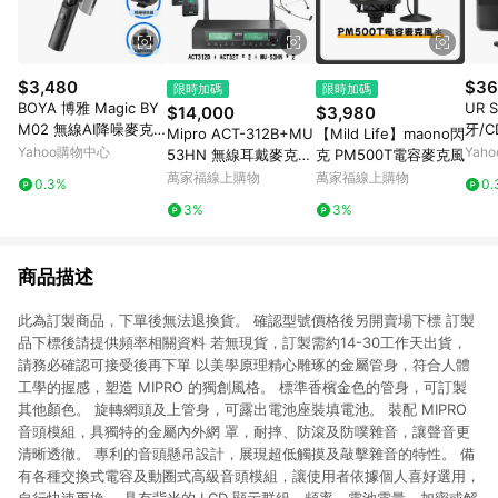
$3,480
$36
限時加碼
限時加碼
BOYA 博雅 Magic BY
UR 
$14,000
$3,980
M02 無線AI降噪麥克
牙/C
Mipro ACT-312B+MU
【Mild Life】maono閃
風(Type-C 相機 Light
動式
Yahoo購物中心
Yah
53HN 無線耳戴麥克風
克 PM500T電容麥克風
ning三接收器組 防爆
S60
組 (兩支麥克風款)【敦
萬家福線上購物
萬家福線上購物
0.3%
0.
音 拍片採訪 錄音室)
煌樂器】
3%
3%
商品描述
此為訂製商品，下單後無法退換貨。 確認型號價格後另開賣場下標 訂製
品下標後請提供頻率相關資料 若無現貨，訂製需約14-30工作天出貨，
請務必確認可接受後再下單 以美學原理精心雕琢的金屬管身，符合人體
工學的握感，塑造 MIPRO 的獨創風格。 標準香檳金色的管身，可訂製
其他顏色。 旋轉網頭及上管身，可露出電池座裝填電池。 裝配 MIPRO
音頭模組，具獨特的金屬內外網 罩，耐摔、防滾及防噗雜音，讓聲音更
清晰透徹。 專利的音頭懸吊設計，展現超低觸摸及敲擊雜音的特性。 備
有各種交換式電容及動圈式高級音頭模組，讓使用者依據個人喜好選用，