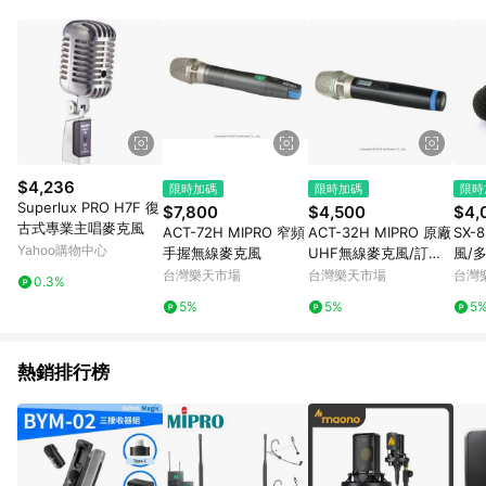
POINTS 回饋。 (3) 若購買之訂單（包含預購商品）未符合樂天
市場 45 天內完成訂單出貨及結帳，則不符合贈點資格。 (4) 如
使用APP、或中途瀏覽比價網、回饋網、Google等其他網頁、或
由網頁版(電腦版/手機版網頁)切換為App都將會造成追蹤中斷而
無法進行 LINE POINTS 回饋。 (5) LINE 購物為購物資訊整合性
平台，商品資料更新會有時間差，如顯示之商品規格、顏色、價
位、贈品與台灣樂天市場銷售網頁不符，以銷售網頁標示為準。
(6) 導購訂單已逾 365 天，根據台灣樂天回饋規定，逾期訂單將
不符合回饋資格。 (7) 若上述或其他原因，致使消費者無接收到
$4,236
限時加碼
限時加碼
限時
點數回饋或點數回饋有爭議，台灣樂天市場保有更改條款與法律
Superlux PRO H7F 復
$7,800
$4,500
$4,
追訴之權利，活動詳情以樂天市場網站公告為準。
古式專業主唱麥克風
ACT-72H MIPRO 窄頻
ACT-32H MIPRO 原廠
SX-
Yahoo購物中心
手握無線麥克風
UHF無線麥克風/訂製
風/
品下標後請提供頻率相
頭
台灣樂天市場
台灣樂天市場
台灣
0.3%
關資料
5%
5%
5
熱銷排行榜