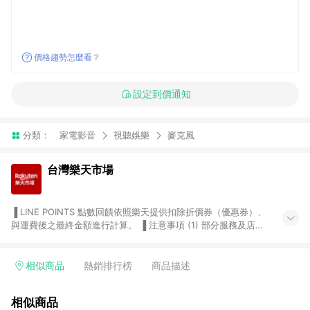
價格趨勢怎麼看？
設定到價通知
分類：
家電影音
視聽娛樂
麥克風
台灣樂天市場
▐ LINE POINTS 點數回饋依照樂天提供扣除折價券（優惠券）、
與運費後之最終金額進行計算。 ▐ 注意事項 (1) 部分服務及店家
不符合贈點資格，購買後將不贈送 LINE POINTS 點數，亦不得使
用點數紅包，如：ezcook 美食廚房、樂天市場商家付款中心、
Smart mobile、神腦生活、JS巨盛、樂天KOBO電子書，請詳閱
相似商品
熱銷排行榜
商品描述
LINE POINTS 加碼店家清單
（https://lin.ee/1MCw7pe/rcfk）。 (2) 需透過 LINE 購物前往
相似商品
台灣樂天市場，並在同一瀏覽器於24小時內結帳，才享有 LINE