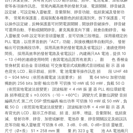
自行快速更換。 具有背光的 LCD 顯示群組、頻率、電池電量、加密或解
密等各項操作訊息。 管尾內藏高效率的發射天線、電源開關、靜音鍵及
設定鍵，可設定輸入靈敏度、音量限制、靜音功能、低頻衰減及發射功
率。 管尾有保護蓋，底端裝配各種顏色的頻道識別夾。拆下保護蓋，可
以操作設定鍵，反轉保護蓋可封閉電源開關，開放靜音鍵操作。 靜音鍵
可選擇自動、手動或關閉靜音。麥克風垂直向下擺，就會自動靜音。 輸
入靈敏度 0dB 設定等於音頭靈敏度，並可切換三段增益。 採用最穩定的
PLL 電路，以世界首創的『ACT』功能，與接收機頻率自動同步。 發射
輸出可切換兩段功率。 採用高效率的發射電路及省電設計，連續使用時
間長。 採用高效率的發射電路及省電設計，內建兩只AA 電池，提供 10
~ 13 小時的連續使用時間（會因電池品質而有差異）。 顏 色 香檳金
管身材質 鋁合金 音頭模組 可交換電容式或動圈式音頭模組 顯 示 器 綠
色背光 LCD，顯示群組、頻率、電 池電量等操作訊息 頻 段 UHF 48
0 ~ 934 MHz（依照各國電波 法規要求） 頻 寬 64 MHz 加密功能
獨創的 256 bits 加密 輸出功率 可切換 10 mW 或 50 mW，負載 50 Ω
（依照當地電波法規變更） 諧波輻射 < 4 nW 振 盪 器 PLL 相位環鎖電
路 頻率穩定度 ≦ ±0.005%（-10 ~ +60℃） 調變方式 新數位調變 音頻
編碼方式 第二代 DSP 慣性編碼 輸出功率 可切換 10 mW 或 50 mW，負
載 50 Ω （依照當地電波法規變更） 諧波輻射功率 < 4 nW 顯 示 器 具
有背光的 LCD，顯示工作群組、頻 道、頻率、增益、音量限制、低頻衰
減、 發射功率、靜音、加密或解密、電池存 量、靜音開關設定及錯誤訊
息等功能 輸入靈敏度 可切換 6 dB、3 dB、0 dB。0 dB=音頭 靈敏度。
尺寸（Ø×長） 51 × 258 mm 重 量 約 323 g 電 池 AA 電池兩只