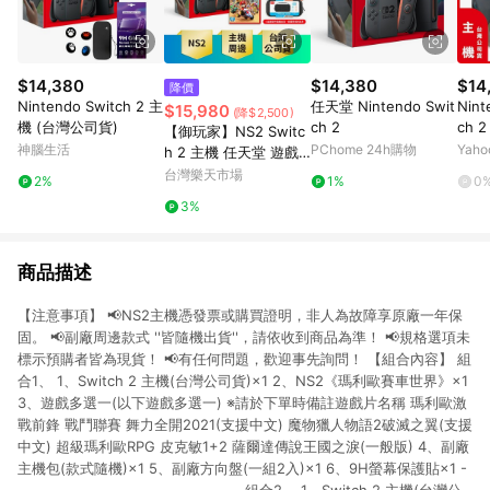
$14,380
$14,380
$14
降價
Nintendo Switch 2 主
任天堂 Nintendo Swit
Nin
$15,980
(降$2,500)
機 (台灣公司貨)
ch 2
ch 
【御玩家】NS2 Switc
司貨
神腦生活
PChome 24h購物
Yah
h 2 主機 任天堂 遊戲
主機 瑪利歐賽車世界
台灣樂天市場
2%
1%
0
主機組 台灣公司貨
3%
商品描述
【注意事項】 📢NS2主機憑發票或購買證明，非人為故障享原廠一年保
固。 📢副廠周邊款式 ''皆隨機出貨''，請依收到商品為準！ 📢規格選項未
標示預購者皆為現貨！ 📢有任何問題，歡迎事先詢問！ 【組合內容】 組
合1、 1、Switch 2 主機(台灣公司貨)×1 2、NS2《瑪利歐賽車世界》×1
3、遊戲多選一(以下遊戲多選一) ※請於下單時備註遊戲片名稱 瑪利歐激
戰前鋒 戰鬥聯賽 舞力全開2021(支援中文) 魔物獵人物語2破滅之翼(支援
中文) 超級瑪利歐RPG 皮克敏1+2 薩爾達傳說王國之淚(一般版) 4、副廠
主機包(款式隨機)×1 5、副廠方向盤(一組2入)×1 6、9H螢幕保護貼×1 -