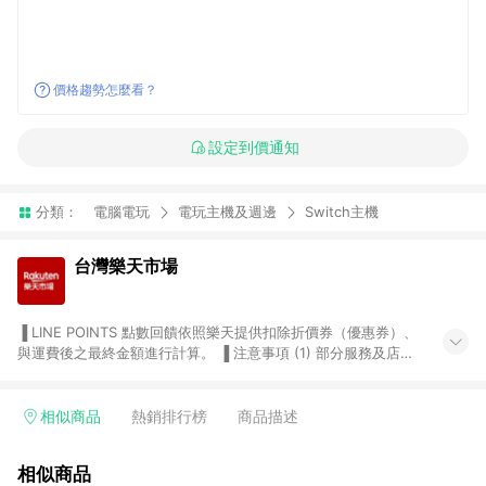
價格趨勢怎麼看？
設定到價通知
分類：
電腦電玩
電玩主機及週邊
Switch主機
台灣樂天市場
▐ LINE POINTS 點數回饋依照樂天提供扣除折價券（優惠券）、
與運費後之最終金額進行計算。 ▐ 注意事項 (1) 部分服務及店家
不符合贈點資格，購買後將不贈送 LINE POINTS 點數，亦不得使
用點數紅包，如：ezcook 美食廚房、樂天市場商家付款中心、
Smart mobile、神腦生活、JS巨盛、樂天KOBO電子書，請詳閱
相似商品
熱銷排行榜
商品描述
LINE POINTS 加碼店家清單
（https://lin.ee/1MCw7pe/rcfk）。 (2) 需透過 LINE 購物前往
相似商品
台灣樂天市場，並在同一瀏覽器於24小時內結帳，才享有 LINE