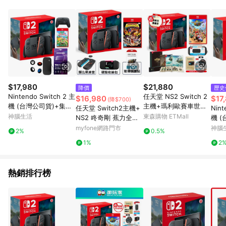
POINTS 回饋。 (3) 若購買之訂單（包含預購商品）未符合樂天
市場 45 天內完成訂單出貨及結帳，則不符合贈點資格。 (4) 如
使用APP、或中途瀏覽比價網、回饋網、Google等其他網頁、或
由網頁版(電腦版/手機版網頁)切換為App都將會造成追蹤中斷而
無法進行 LINE POINTS 回饋。 (5) LINE 購物為購物資訊整合性
平台，商品資料更新會有時間差，如顯示之商品規格、顏色、價
位、贈品與台灣樂天市場銷售網頁不符，以銷售網頁標示為準。
(6) 導購訂單已逾 365 天，根據台灣樂天回饋規定，逾期訂單將
不符合回饋資格。 (7) 若上述或其他原因，致使消費者無接收到
$17,980
$21,880
降價
歷史
點數回饋或點數回饋有爭議，台灣樂天市場保有更改條款與法律
Nintendo Switch 2 主
任天堂 NS2 Switch 2
$16,980
$17
(降$700)
追訴之權利，活動詳情以樂天市場網站公告為準。
機 (台灣公司貨)+集合
主機+瑪利歐賽車世界
任天堂 Switch2主機+
Nint
啦！動物森友會 中文版
+薩爾達王國之淚限定
神腦生活
東森購物 ETMall
NS2 咚奇剛 蕉力全開
機 (
+Pro 控制器
版（+周邊配件）
(主機收納包+保護貼
oSD
myfone網路門市
神腦
2%
0.5%
+類比套)
28G
1%
2
熱銷排行榜