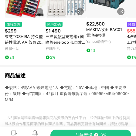
$22,500
限時加碼
限時加碼
降價
MAKITA牧田 BAC01
$299
$1,490
$55
電池轉換器
東芝TOSHIBA 持久型
三洋智慧型充電器+國
4段
Yahoo購物中心
鹼性電池 AA (3號20顆
際牌eneloop 低自放3
工作
入)
號2000mAh充電電池
神腦生活
神腦生活
特力
1%
(8顆入)
2%
2%
1
商品描述
◆規格 : 4號AAA 碳鋅電池4入 ◆電壓：1.5V ◆產地：中國 ◆主要成
份：碳鋅 ◆保存期限：42個月 環保署確認字號：05999-MR4/06000-
MR4
LINE 購物是匯集購物情報與商品資訊的整合性平台，並依購物情報中的趨勢與
風格做合作網路商家的延伸商品推薦，商品資料更新會有時間差，請務必點擊
商品至各合作網路商家，確認現售價與購物條件，一切資訊以合作廠商網頁為
前往賣場
3%
準。