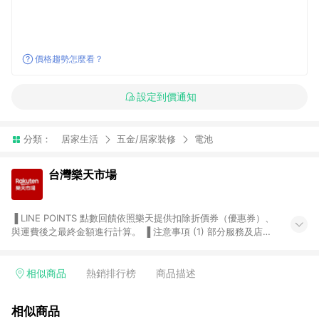
價格趨勢怎麼看？
設定到價通知
分類：
居家生活
五金/居家裝修
電池
台灣樂天市場
▐ LINE POINTS 點數回饋依照樂天提供扣除折價券（優惠券）、
與運費後之最終金額進行計算。 ▐ 注意事項 (1) 部分服務及店家
不符合贈點資格，購買後將不贈送 LINE POINTS 點數，亦不得使
用點數紅包，如：ezcook 美食廚房、樂天市場商家付款中心、
Smart mobile、神腦生活、JS巨盛、樂天KOBO電子書，請詳閱
相似商品
熱銷排行榜
商品描述
LINE POINTS 加碼店家清單
（https://lin.ee/1MCw7pe/rcfk）。 (2) 需透過 LINE 購物前往
相似商品
台灣樂天市場，並在同一瀏覽器於24小時內結帳，才享有 LINE