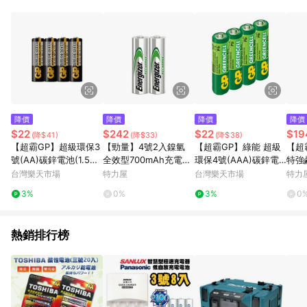
POINTS 回饋。 (3) 若購買之訂單（包含預購商品）未符合樂天
市場 45 天內完成訂單出貨及結帳，則不符合贈點資格。 (4) 如
使用APP、或中途瀏覽比價網、回饋網、Google等其他網頁、或
由網頁版(電腦版/手機版網頁)切換為App都將會造成追蹤中斷而
無法進行 LINE POINTS 回饋。 (5) LINE 購物為購物資訊整合性
平台，商品資料更新會有時間差，如顯示之商品規格、顏色、價
位、贈品與台灣樂天市場銷售網頁不符，以銷售網頁標示為準。
(6) 導購訂單已逾 365 天，根據台灣樂天回饋規定，逾期訂單將
不符合回饋資格。 (7) 若上述或其他原因，致使消費者無接收到
降價
降價
降價
降價
點數回饋或點數回饋有爭議，台灣樂天市場保有更改條款與法律
$22
$242
$22
$19
(降$41)
(降$33)
(降$38)
追訴之權利，活動詳情以樂天市場網站公告為準。
【超霸GP】超級環保3
【勁量】4號2入鎳氫
【超霸GP】綠能 超級
【超霸
號(AA)碳鋅電池(1.5V
全效型700mAh充電電
環保4號(AAA)碳鋅電
特強
電池)
池
池4粒裝/12粒裝/16粒
(收
台灣樂天市場
特力屋
台灣樂天市場
特力
裝(1.5V不加水銀)
池)
3%
0%
3%
0
熱銷排行榜