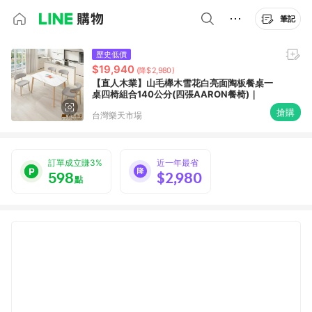
筆記
歷史低價
$19,940
(降$2,980)
【直人木業】山毛櫸木雪花白亮面陶板餐桌一
桌四椅組合140公分(四張AARON餐椅)｜
搶購
台灣樂天市場
訂單成立賺3%
近一年最省
598
$2,980
點