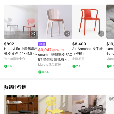
POINTS 回饋。 (3) 若購買之訂單（包含預購商品）未符合樂天
市場 45 天內完成訂單出貨及結帳，則不符合贈點資格。 (4) 如
使用APP、或中途瀏覽比價網、回饋網、Google等其他網頁、或
由網頁版(電腦版/手機版網頁)切換為App都將會造成追蹤中斷而
無法進行 LINE POINTS 回饋。 (5) LINE 購物為購物資訊整合性
平台，商品資料更新會有時間差，如顯示之商品規格、顏色、價
位、贈品與台灣樂天市場銷售網頁不符，以銷售網頁標示為準。
(6) 導購訂單已逾 365 天，根據台灣樂天回饋規定，逾期訂單將
不符合回饋資格。 (7) 若上述或其他原因，致使消費者無接收到
$892
$8,400
$19
降價
點數回饋或點數回饋有爭議，台灣樂天市場保有更改條款與法律
HappyLife 北歐風塑料
Air Armchair 扶手椅
cami
$9,947
(降$203)
追訴之權利，活動詳情以樂天市場網站公告為準。
餐椅 多色 44×41.5×8
（橙橘）
Be
umami | 戀戀單椅 FAC
1.5cm Y11475
造型
Yahoo購物中心
北歐櫥窗
Mar
ET 墊裝款 貓抓布 - 芝
麻黑-粉
Marais 瑪黑家居
1%
2%
0.
0.5%
熱銷排行榜