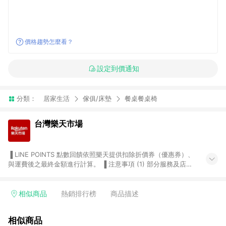
價格趨勢怎麼看？
設定到價通知
分類：
居家生活
傢俱/床墊
餐桌餐桌椅
台灣樂天市場
▐ LINE POINTS 點數回饋依照樂天提供扣除折價券（優惠券）、
與運費後之最終金額進行計算。 ▐ 注意事項 (1) 部分服務及店家
不符合贈點資格，購買後將不贈送 LINE POINTS 點數，亦不得使
用點數紅包，如：ezcook 美食廚房、樂天市場商家付款中心、
Smart mobile、神腦生活、JS巨盛、樂天KOBO電子書，請詳閱
相似商品
熱銷排行榜
商品描述
LINE POINTS 加碼店家清單
（https://lin.ee/1MCw7pe/rcfk）。 (2) 需透過 LINE 購物前往
相似商品
台灣樂天市場，並在同一瀏覽器於24小時內結帳，才享有 LINE