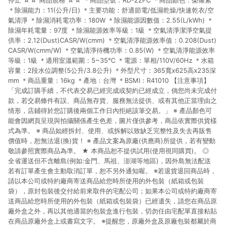
停止 ☆☆ 商品規格 ☆☆ ＊商品型號：RD-22FC ＊商品顏色：榮耀紫
＊除濕能力：11(公升/日) ＊主要功能：舒適節電/低濕乾燥/快速乾衣/空
氣清淨 ＊除濕消耗電功率：180W ＊除濕能源因數值：2.55(L/kWh) ＊
除濕年耗電量：97度 ＊除濕能源效率等級：1級 ＊空氣清淨潔淨空氣提
供率：2.12(Dust)CASR/W(cmm) ＊空氣清淨能源效率值：0.208(Dust)
CASR/W(cmm/W) ＊空氣清淨待機功率：0.85(W) ＊空氣清淨能源效率
等級：1級 ＊適用室溫範圍：5~35℃ ＊電源：單相/110V/60Hz ＊水箱
容量：2段水位調整(5公升/3.8公升) ＊外型尺寸：365寬x625高x235深
mm ＊商品重量：16kg ＊產地：台灣 ＊BSMI：R41010 【注意事項】
「完成訂購手續，不代表交易已經完成或契約已經成立，倘您尚未完成付
款，若交易條件有誤、商品無存貨、服務無法提供、或有其他正當理由之
情形，店鋪得於您訂購後兩個工作日內拒絕該筆交易。」 ※ 產品顏色可
能會因網頁呈現與拍攝關係產生色差，圖片僅供參考，商品依實際供貨樣
式為準。 ※ 商品如經拆封、使用、或拆解以致缺乏完整性及失去再販售
價值時，恕無法退(換)貨！ ※ 產品文案為原廠(供應商)所提供，若有變動
敬請參照實際商品為準。 ★ 本商品恕不提供試用(使用視同購買)。 ◎
全省運送但不含離島(例如:金門、馬祖、澎湖等地區)，因外島無法配送
若有訂單產生會主動取消訂單，恕不另外通知喔。 ※若退貨退回商品時，
請以本公司或特約廠商寄送商品給您時所使用的外包裝（紙箱或包裝
袋），原封包裝後交付給前來取件的宅配公司；如果本公司或特約廠商寄
送商品給您時所使用的外包裝（紙箱或包裝袋）已經遺失，請您在商品原
廠外盒之外，再以其他適當的包裝盒進行包裝，切勿任由宅配單直接粘貼
在商品原廠外盒上或書寫文字。 ※提醒您，原廠外盒及原廠包裝都屬於商