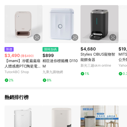
POINTS 回饋。 (3) 若購買之訂單（包含預購商品）未符合樂天
市場 45 天內完成訂單出貨及結帳，則不符合贈點資格。 (4) 如
使用APP、或中途瀏覽比價網、回饋網、Google等其他網頁、或
由網頁版(電腦版/手機版網頁)切換為App都將會造成追蹤中斷而
無法進行 LINE POINTS 回饋。 (5) LINE 購物為購物資訊整合性
平台，商品資料更新會有時間差，如顯示之商品規格、顏色、價
位、贈品與台灣樂天市場銷售網頁不符，以銷售網頁標示為準。
(6) 導購訂單已逾 365 天，根據台灣樂天回饋規定，逾期訂單將
不符合回饋資格。 (7) 若上述或其他原因，致使消費者無接收到
$4,680
$19
降價
限時加碼
點數回饋或點數回饋有爭議，台灣樂天市場保有更改條款與法律
Stylies CIBUS寵物智
MIT
$3,490
$899
(降$490)
追訴之權利，活動詳情以樂天市場網站公告為準。
能餵食器
公升除
【imami】冷暖扁扁扇
精臣迷你標籤機 D110
JX-
新光三越skm online
Yah
人體感應PTC陶瓷電暖
M
器冷暖風扇
TutorABC Shop
九乘九購物網
1%
0.
2%
8%
熱銷排行榜