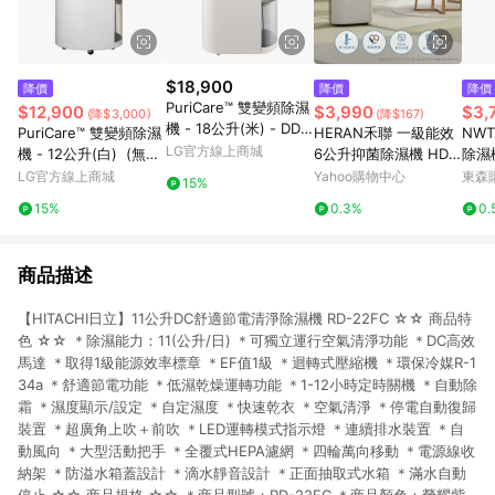
$18,900
降價
降價
降價
PuriCare™ 雙變頻除濕
$12,900
$3,990
$3,
(降$3,000)
(降$167)
機 - 18公升(米) - DD1
PuriCare™ 雙變頻除濕
HERAN禾聯 一級能效
NW
81MEE0
LG官方線上商城
機 - 12公升(白) (無U
6公升抑菌除濕機 HDH
除濕機
VC) - 經典款 - DD121
-12DY030N
LG官方線上商城
Yahoo購物中心
東森購
15%
QWK0
15%
0.3%
0.
商品描述
【HITACHI日立】11公升DC舒適節電清淨除濕機 RD-22FC ☆☆ 商品特
色 ☆☆ ＊除濕能力：11(公升/日) ＊可獨立運行空氣清淨功能 ＊DC高效
馬達 ＊取得1級能源效率標章 ＊EF值1級 ＊迴轉式壓縮機 ＊環保冷媒R-1
34a ＊舒適節電功能 ＊低濕乾燥運轉功能 ＊1-12小時定時關機 ＊自動除
霜 ＊濕度顯示/設定 ＊自定濕度 ＊快速乾衣 ＊空氣清淨 ＊停電自動復歸
裝置 ＊超廣角上吹＋前吹 ＊LED運轉模式指示燈 ＊連續排水裝置 ＊自
動風向 ＊大型活動把手 ＊全覆式HEPA濾網 ＊四輪萬向移動 ＊電源線收
納架 ＊防溢水箱蓋設計 ＊滴水靜音設計 ＊正面抽取式水箱 ＊滿水自動