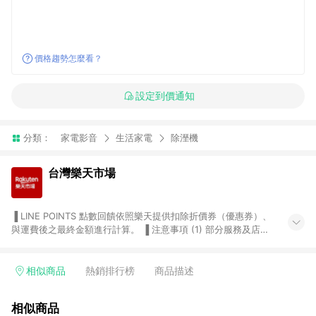
價格趨勢怎麼看？
設定到價通知
分類：
家電影音
生活家電
除溼機
台灣樂天市場
▐ LINE POINTS 點數回饋依照樂天提供扣除折價券（優惠券）、
與運費後之最終金額進行計算。 ▐ 注意事項 (1) 部分服務及店家
不符合贈點資格，購買後將不贈送 LINE POINTS 點數，亦不得使
用點數紅包，如：ezcook 美食廚房、樂天市場商家付款中心、
Smart mobile、神腦生活、JS巨盛、樂天KOBO電子書，請詳閱
相似商品
熱銷排行榜
商品描述
LINE POINTS 加碼店家清單
（https://lin.ee/1MCw7pe/rcfk）。 (2) 需透過 LINE 購物前往
相似商品
台灣樂天市場，並在同一瀏覽器於24小時內結帳，才享有 LINE