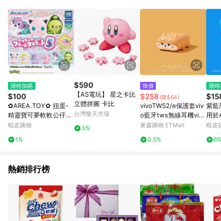
POINTS 回饋。 (3) 若購買之訂單（包含預購商品）未符合樂天
市場 45 天內完成訂單出貨及結帳，則不符合贈點資格。 (4) 如
使用APP、或中途瀏覽比價網、回饋網、Google等其他網頁、或
由網頁版(電腦版/手機版網頁)切換為App都將會造成追蹤中斷而
無法進行 LINE POINTS 回饋。 (5) LINE 購物為購物資訊整合性
平台，商品資料更新會有時間差，如顯示之商品規格、顏色、價
位、贈品與台灣樂天市場銷售網頁不符，以銷售網頁標示為準。
(6) 導購訂單已逾 365 天，根據台灣樂天回饋規定，逾期訂單將
不符合回饋資格。 (7) 若上述或其他原因，致使消費者無接收到
$590
限時加碼
降價
限時
點數回饋或點數回饋有爭議，台灣樂天市場保有更改條款與法律
【AS電玩】 星之卡比
$100
$258
$15
(降$64)
追訴之權利，活動詳情以樂天市場網站公告為準。
立體拼圖 卡比
✿AREA.TOY✿ 扭蛋-
vivoTWS2/e保護套viv
紫藍
台灣樂天市場
精靈寶可夢軟軟公仔P5
o藍牙tws無線耳機vivi
用於A
(百變怪已售完)
vivotw保護殼vivotwe
護殼 
蝦皮購物
東森購物 ETMall
蝦皮
3%
Pro
1%
0.5%
6
殼
熱銷排行榜