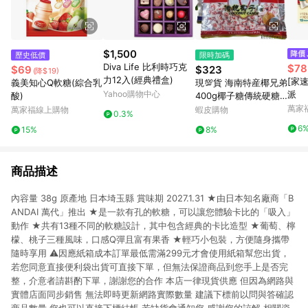
$1,500
歷史低價
限時加碼
Diva Life 比利時巧克
$78
$69
$323
(降$19)
力12入(經典禮盒)
[家
義美知心Q軟糖(綜合乳
現💯貨 海南特産椰兄弟
Yahoo購物中心
派
酸)
400g椰子糖傳統硬糖
糖果濃香婚慶喜糖年貨
萬家
萬家福線上購物
蝦皮購物
0.3%
零食 Y0QQ
6
15%
8%
商品描述
內容量 38g 原產地 日本埼玉縣 賞味期 2027.1.31 ★由日本知名廠商「B
ANDAI 萬代」推出 ★是一款有孔的軟糖，可以讓您體驗卡比的「吸入」
動作 ★共有13種不同的軟糖設計，其中包含經典的卡比造型 ★葡萄、檸
檬、桃子三種風味，口感Q彈且富有果香 ★輕巧小包裝，方便隨身攜帶
隨時享用 ⚠️因應紙箱成本訂單最低需滿299元才會使用紙箱幫您出貨，
若您同意直接便利袋出貨可直接下單，但無法保證商品到您手上是否完
整，介意者請斟酌下單，謝謝您的合作 本店一律現貨供應 但因為網路與
實體店面同步銷售 無法即時更新網路實際數量 建議下標前以問與答確認