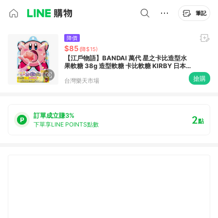
筆記
降價
$85
(降$15)
【江戶物語】BANDAI 萬代 星之卡比造型水
果軟糖 38g 造型軟糖 卡比軟糖 KIRBY 日本原
裝 日本進口
搶購
台灣樂天市場
訂單成立賺3%
2
點
下單享LINE POINTS點數