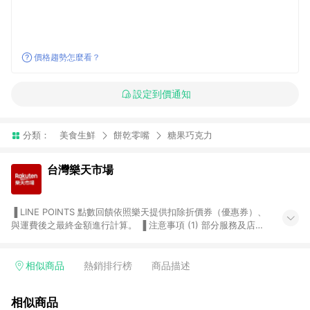
價格趨勢怎麼看？
設定到價通知
分類：
美食生鮮
餅乾零嘴
糖果巧克力
台灣樂天市場
▐ LINE POINTS 點數回饋依照樂天提供扣除折價券（優惠券）、
與運費後之最終金額進行計算。 ▐ 注意事項 (1) 部分服務及店家
不符合贈點資格，購買後將不贈送 LINE POINTS 點數，亦不得使
用點數紅包，如：ezcook 美食廚房、樂天市場商家付款中心、
Smart mobile、神腦生活、JS巨盛、樂天KOBO電子書，請詳閱
相似商品
熱銷排行榜
商品描述
LINE POINTS 加碼店家清單
（https://lin.ee/1MCw7pe/rcfk）。 (2) 需透過 LINE 購物前往
相似商品
台灣樂天市場，並在同一瀏覽器於24小時內結帳，才享有 LINE