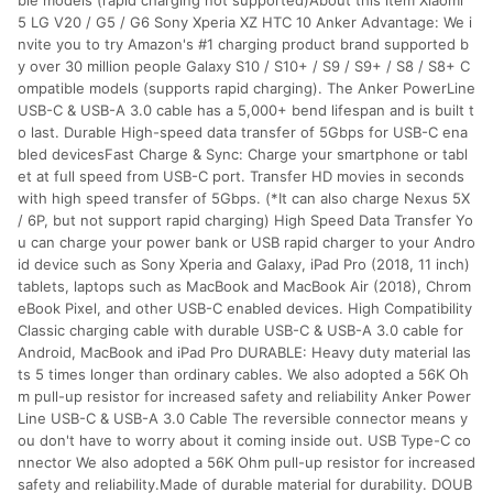
ble models (rapid charging not supported)About this item Xiaomi
5 LG V20 / G5 / G6 Sony Xperia XZ HTC 10 Anker Advantage: We i
nvite you to try Amazon's #1 charging product brand supported b
y over 30 million people Galaxy S10 / S10+ / S9 / S9+ / S8 / S8+ C
ompatible models (supports rapid charging). The Anker PowerLine
USB-C & USB-A 3.0 cable has a 5,000+ bend lifespan and is built t
o last. Durable High-speed data transfer of 5Gbps for USB-C ena
bled devicesFast Charge & Sync: Charge your smartphone or tabl
et at full speed from USB-C port. Transfer HD movies in seconds
with high speed transfer of 5Gbps. (*It can also charge Nexus 5X
/ 6P, but not support rapid charging) High Speed Data Transfer Yo
u can charge your power bank or USB rapid charger to your Andro
id device such as Sony Xperia and Galaxy, iPad Pro (2018, 11 inch)
tablets, laptops such as MacBook and MacBook Air (2018), Chrom
eBook Pixel, and other USB-C enabled devices. High Compatibility
Classic charging cable with durable USB-C & USB-A 3.0 cable for
Android, MacBook and iPad Pro DURABLE: Heavy duty material las
ts 5 times longer than ordinary cables. We also adopted a 56K Oh
m pull-up resistor for increased safety and reliability Anker Power
Line USB-C & USB-A 3.0 Cable The reversible connector means y
ou don't have to worry about it coming inside out. USB Type-C co
nnector We also adopted a 56K Ohm pull-up resistor for increased
safety and reliability.Made of durable material for durability. DOUB