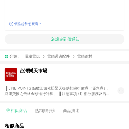
價格趨勢怎麼看？
設定到價通知
分類：
電腦電玩
電腦週邊配件
電腦線材
台灣樂天市場
▐ LINE POINTS 點數回饋依照樂天提供扣除折價券（優惠券）、
與運費後之最終金額進行計算。 ▐ 注意事項 (1) 部分服務及店家
不符合贈點資格，購買後將不贈送 LINE POINTS 點數，亦不得使
用點數紅包，如：ezcook 美食廚房、樂天市場商家付款中心、
Smart mobile、神腦生活、JS巨盛、樂天KOBO電子書，請詳閱
相似商品
熱銷排行榜
商品描述
LINE POINTS 加碼店家清單
（https://lin.ee/1MCw7pe/rcfk）。 (2) 需透過 LINE 購物前往
相似商品
台灣樂天市場，並在同一瀏覽器於24小時內結帳，才享有 LINE