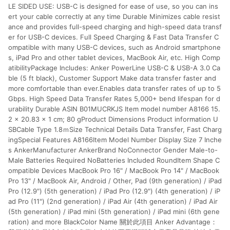
LE SIDED USE: USB-C is designed for ease of use, so you can ins
ert your cable correctly at any time Durable Minimizes cable resist
ance and provides full-speed charging and high-speed data transf
er for USB-C devices. Full Speed Charging & Fast Data Transfer C
ompatible with many USB-C devices, such as Android smartphone
s, iPad Pro and other tablet devices, MacBook Air, etc. High Comp
atibilityPackage Includes: Anker PowerLine USB-C & USB-A 3.0 Ca
ble (5 ft black), Customer Support Make data transfer faster and
more comfortable than ever.Enables data transfer rates of up to 5
Gbps. High Speed Data Transfer Rates 5,000+ bend lifespan for d
urability Durable ASIN B01MUCRKJS Item model number A8166 ‎15.
2 x 20.83 x 1 cm; 80 gProduct Dimensions Product information ‎U
SBCable Type ‎1.8ｍSize Technical Details ‎Data Transfer, Fast Charg
ingSpecial Features ‎A8166Item Model Number ‎Display Size 7 Inche
s‎ AnkerManufacturer ‎AnkerBrand ‎NoConnector Gender Male-to-
Male‎ Batteries Required ‎NoBatteries Included ‎RoundItem Shape C
ompatible Devices MacBook Pro 16" / MacBook Pro 14" / MacBook
Pro 13" / MacBook Air, Android / Other, Pad (9th generation) / iPad
Pro (12.9") (5th generation) / iPad Pro (12.9") (4th generation) / iP
ad Pro (11") (2nd generation) / iPad Air (4th generation) / iPad Air
(5th generation) / iPad mini (5th generation) / iPad mini (6th gene
ration) and more‎ ‎BlackColor Name 關於此項目 Anker Advantage：