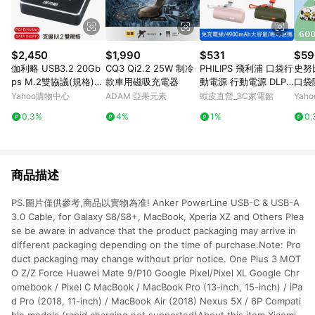
$2,450
$1,990
$531
$59
伽利略 USB3.2 20Gb
CQ3 Qi2.2 25W 制冷
PHILIPS 飛利浦 口袋行
史努
ps M.2雙協議(規格)
款車用磁吸充電器
動電源 行動電源 DLP2
口袋
對拷(拷貝)機 (DMC32
550 現貨 廠商直送
E-C/
Yahoo購物中心
ADAM 亞果元素
蝦皮直營_3C家電館
Yah
2D)
erie
0.3%
4%
1%
0.
商品描述
PS.圖片僅供參考,商品以實物為准! Anker PowerLine USB-C & USB-A
3.0 Cable, for Galaxy S8/S8+, MacBook, Xperia XZ and Others Plea
se be aware in advance that the product packaging may arrive in
different packaging depending on the time of purchase.Note: Pro
duct packaging may change without prior notice. One Plus 3 MOT
O Z/Z Force Huawei Mate 9/P10 Google Pixel/Pixel XL Google Chr
omebook / Pixel C MacBook / MacBook Pro (13-inch, 15-inch) / iPa
d Pro (2018, 11-inch) / MacBook Air (2018) Nexus 5X / 6P Compati