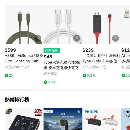
POINTS 回饋。 (3) 若購買之訂單（包含預購商品）未符合樂天
市場 45 天內完成訂單出貨及結帳，則不符合贈點資格。 (4) 如
使用APP、或中途瀏覽比價網、回饋網、Google等其他網頁、或
由網頁版(電腦版/手機版網頁)切換為App都將會造成追蹤中斷而
無法進行 LINE POINTS 回饋。 (5) LINE 購物為購物資訊整合性
平台，商品資料更新會有時間差，如顯示之商品規格、顏色、價
位、贈品與台灣樂天市場銷售網頁不符，以銷售網頁標示為準。
(6) 導購訂單已逾 365 天，根據台灣樂天回饋規定，逾期訂單將
不符合回饋資格。 (7) 若上述或其他原因，致使消費者無接收到
$599
$239
$1,
限時加碼
點數回饋或點數回饋有爭議，台灣樂天市場保有更改條款與法律
+886｜極Sense USB-
【免運活動中】法拉利
Atom
$48
追訴之權利，活動詳情以樂天市場網站公告為準。
C to Lightning Cable
Type C 轉HDMI數位4
多功
Type-c快充線PD數據
快充充電線1.8M(軍綠)
K影音轉接線(簡易版)
-C 
有.設計uDesign
Yahoo購物中心
有.設
線 安卓充電線快速充電
收納
線 type-c充電線 贈品
蝦皮購物
2%
0.3%
2
禮品 A4963
5.6%
熱銷排行榜