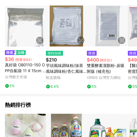
POINTS 回饋。 (3) 若購買之訂單（包含預購商品）未符合樂天
市場 45 天內完成訂單出貨及結帳，則不符合贈點資格。 (4) 如
使用APP、或中途瀏覽比價網、回饋網、Google等其他網頁、或
由網頁版(電腦版/手機版網頁)切換為App都將會造成追蹤中斷而
無法進行 LINE POINTS 回饋。 (5) LINE 購物為購物資訊整合性
平台，商品資料更新會有時間差，如顯示之商品規格、顏色、價
位、贈品與台灣樂天市場銷售網頁不符，以銷售網頁標示為準。
(6) 導購訂單已逾 365 天，根據台灣樂天回饋規定，逾期訂單將
不符合回饋資格。 (7) 若上述或其他原因，致使消費者無接收到
限時加碼
降價
降價
點數回饋或點數回饋有爭議，台灣樂天市場保有更改條款與法律
$36
$210
$400
$49
(雙重省$4)
(降$50)
追訴之權利，活動詳情以樂天市場網站公告為準。
真好袋 OB0110-150 O
芋頭風味調味粉/抹茶
雙重酵素潔顏粉-炭吸
【醫
PP自黏袋 11 X 15cm -
風味調味粉/杏仁風味
附版 (補充包)
密度
100個入 / 包【APP滿
台灣樂天市場
調味粉/雞蛋布丁粉 1K
200
蝦皮購物
ORBIS 台灣官方網站
台灣
額下單10%點數(單一帳
G(超取限4包)
尿袋
5%
6.4%
5%
5
號最高1000點)】8/31
止
熱銷排行榜