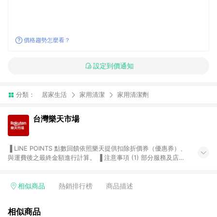
價格趨勢怎麼看？
設定到價通知
分類：
居家生活
家用清潔
家用清潔劑
台灣樂天市場
▐ LINE POINTS 點數回饋依照樂天提供扣除折價券（優惠券）、
與運費後之最終金額進行計算。 ▐ 注意事項 (1) 部分服務及店家
不符合贈點資格，購買後將不贈送 LINE POINTS 點數，亦不得使
用點數紅包，如：ezcook 美食廚房、樂天市場商家付款中心、
Smart mobile、神腦生活、JS巨盛、樂天KOBO電子書，請詳閱
相似商品
熱銷排行榜
商品描述
LINE POINTS 加碼店家清單
（https://lin.ee/1MCw7pe/rcfk）。 (2) 需透過 LINE 購物前往
相似商品
台灣樂天市場，並在同一瀏覽器於24小時內結帳，才享有 LINE