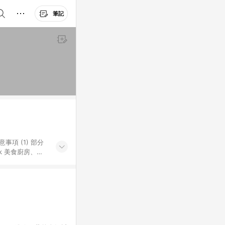
筆記
k 美食廚房、樂
S 加碼店家清單
導購訂