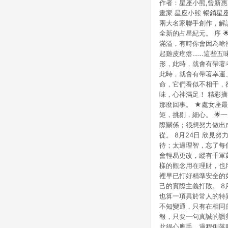
作者：星座小熊,曾新惠 書
點數回饋或點數回饋有
畫家 星座小熊 暢銷星
兩大名家聯手創作，解讀
全新的占星紀元。 序 
滿溢，有時你會因為嗆
起雞皮疙瘩……這些五
形，此時，就會有帶著
此時，就會有帶著幸運
命，它們看似不相干，
味，心神滿足！ 精彩
那麼回事。 ★處女座
矩，挑剔，細心。 🌟
際關係；很想努力做出
從。 8月24日 欣
待；太過理智，忘了每
會輕易更改，縱有千軍
樣的觀念用在理財，也
裡早已打好精準安全的
己的實際主義打敗。 
也算一項異於常人的特
不知變通，只有在相同
報，只要一句真誠的讚
此得心應手，過程俐落