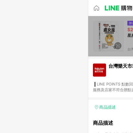
降
$2
星
台
台灣樂天市
▐ LINE POINTS 點數回饋依照樂天提供扣除折價券（優惠券）、與運費後之最終金額進行計算。 ▐ 注意事項 (1) 部分
服務及店家不符合贈點資格
天市場商家付款中心、Sma
（https://lin.ee/1MCw7pe/rcfk）。 (2) 需透過 LINE 
享有 LINE POINTS 回饋。 (3) 若購買之訂單（包含預購商品）未符合樂天市場 45 天內完成訂單
商品描述
合贈點資格。 (4) 如使用APP、或中途瀏覽比價網、回饋網、Google等其他網頁、或由網頁版(電腦版/手機版網頁)切
換為App都將會造成追蹤中斷而無法進行 LIN
商品描述
會有時間差，如顯示之商品
單已逾 365 天，根據台灣樂天回饋