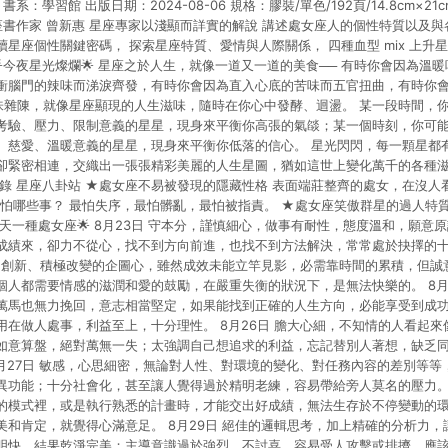
系：學習館 出版日期：2024-08-06 規格：膠裝/單色/192頁/14.8cm×21
爭議，台灣樂天市場保有更改條款與法律追訴之權利，活動詳情以樂天市場網
座書作家 曾新惠 星座專家以淺顯而詳實的解說 講述處女座人的個性特質以及
星座個性關鍵密碼， 探索星座特質、愛情與人際關係， 四種血型 mix 上升
🌟今夜星光燦爛🌟 星座之於人生，就像一道又一道的美食── 有時你會因為溫
衝腦門的辣味而涕淚齊發，有時你會因為直入心底的苦味而五官扭曲，有時你
味雜陳，就像星座顯現的人生滋味，隨時在你心中發酵、迴盪。 某一段時間，
考驗、壓力、限制意義的星星，現身來平衡你高張的氣燄；某一個時刻，你可
、慈愛、溫暖意義的星星，現身來平衡你低落的信心。 星光閃閃，每一顆星都
卻緊密相連，交織出一張張精彩美麗的人生星圖，猶如這世上變化萬千的各種
摘錄 星座八卦站 ★處女座不易被發現的隱藏性格 表面端莊整齊的處女，在沒人
最怕哪些事？ 最怕失序，最怕髒亂，最怕被指責。 ★處女座笑傲群星的過人特質
一天一種處女座🌟 8月23日 守本分，謹慎細心，做事有耐性，態度溫和，願意
成績來，卻力不從心，找不到方向前進，也找不到方法解決，常常處於抉擇的
見努力創新、積極改變的企圖心，雖然成效未能立竿見影，必需靠時間的累積，但
個人都需要情感的滋潤和愛的鼓勵，在嚴重失衡的狀況下，是無法快樂的。 8月
萬馬也無力挽回，意志相當堅定，如果能找到正確的人生方向，必能享受到成
用在做人處事，利益至上，十分理性。 8月26日 膽大心細，不知情的人看起
如意算盤，絕對萬無一失；太強調自己想追求的利益，忘記替別人著想，缺乏
8月27日 敏感，心思細密，無論對人性、對環境的變化、對任務內容的差別等等
異功能；十分社會化，甚至讓人覺得過於精明老練，容易帶給旁人莫名的壓力。 
的模式裡，或是執行熟悉的計畫時，才能交出好成績，無法生存於不停變動的
美和肯定，就覺得心滿意足。 8月29日 絕佳的邏輯思考，加上精確的分析力
明快，結果乾淨完美；主導意識過於強烈，不討喜，容易受人攻擊或排擠，應