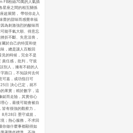
cm FB粉絲70萬的人氣插
站公告為準。
與各星座之間的相互關係
星座超展開， 帶領你走入
暖味蕾的甜味而感覺幸福
會因為刺激強烈的酸味而
你可能手氣大順、得意忘
能挫折不斷、失意沮喪，
有屬於自己的特質和使
滋味，總是讓人百般回
看見的時候，完全不是
 責任感，批判，守規
原諒別人，擁有不錯的人
十字路口，不知該何去何
誠意可嘉，成功指日可
25日 決心已定，就不
功的果實；精於數字，這
來像鋌而走險，其實你心
同理心，最後可能會被自
，皆有很強的觀察力，
8月28日 墨守成規，
環境；熱心服務，不求回
，讓你做什麼事都顯得如
該學著降低標準，不強