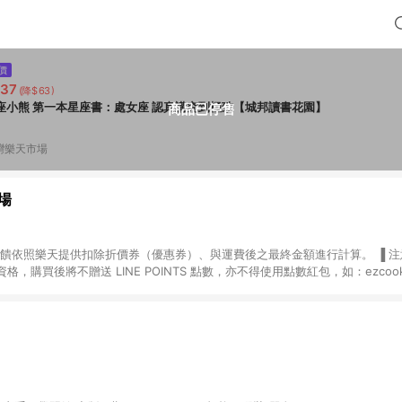
價
37
(降$63)
座小熊 第一本星座書：處女座 認真講究到極致【城邦讀書花園】
商品已停售
灣樂天市場
場
，購買後將不贈送 LINE POINTS 點數，亦不得使用點數紅包，如：ezcoo
rt mobile、神腦生活、JS巨盛、樂天KOBO電子書，請詳閱 LINE POINT
購物前往台灣樂天市場，並在同一瀏覽器於24小時內結帳，才
出貨及結帳，則不符
E POINTS 回饋。 (5) LINE 購物為購物資訊整合性平台，商品資料更新
規格、顏色、價位、贈品與台灣樂天市場銷售網頁不符，以銷售網頁標示為準。 (6) 
規定，逾期訂單將不符合回饋資格。 (7) 若上述或其他原因，致使消費者無接收到