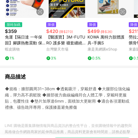
限時加碼
降價
降價
降價
$359
$420
$499
$21
(降$270)
(降$26)
免運【隔日達 一年保
【醫護寶】3M-FUTU
KOWA 萬特力肢體護
勞拉
固】腳踝熱敷震動 保暖
RO 護多樂 襪套纏繞型
具-手腕S
髕骨
熱敷腳腕腳跟腳脖子關
護踝
傷防
蝦皮購物
台灣樂天市場
康是美網購eShop
東森購
節護具 動後按摩舒緩
1%
3%
0.5%
0.
三檔熱敷 三檔震動按摩
左右腳通用
商品描述
◆規格：膝部圓周31~38cm ◆透氣吸汗，穿戴舒適 ◆大腿部位強化編
織，彈力高不易鬆脫 ◆膝部後方曲線編織符合人體工學，穿戴時更服
貼，包覆性佳 ◆墊片加厚達6mm，面積加大更耐用 ◆適合各項運動或
禮佛、禱告跪拜專用，保護膝蓋避免擦傷
LINE 購物是匯集購物情報與商品資訊的整合性平台，並依購物情報中的趨勢與
風格做合作網路商家的延伸商品推薦，商品資料更新會有時間差，請務必點擊
商品至各合作網路商家，確認現售價與購物條件，一切資訊以合作廠商網頁為