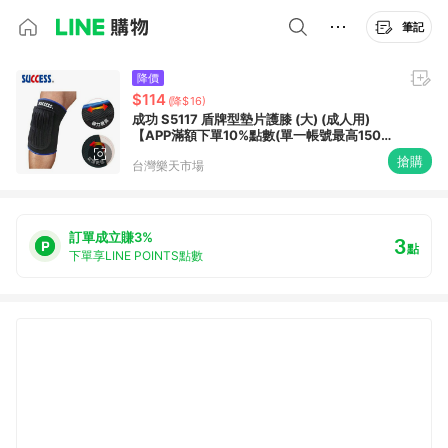
筆記
降價
$114
(降$16)
成功 S5117 盾牌型墊片護膝 (大) (成人用)
【APP滿額下單10%點數(單一帳號最高1500
點)】8/31止
搶購
台灣樂天市場
訂單成立賺3%
3
點
下單享LINE POINTS點數