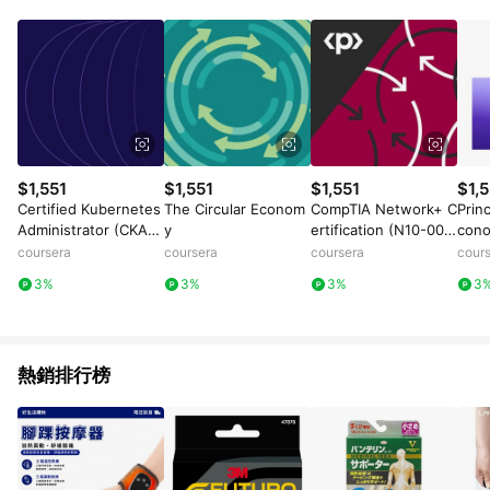
POINTS 回饋。 (3) 若購買之訂單（包含預購商品）未符合樂天
市場 45 天內完成訂單出貨及結帳，則不符合贈點資格。 (4) 如
使用APP、或中途瀏覽比價網、回饋網、Google等其他網頁、或
由網頁版(電腦版/手機版網頁)切換為App都將會造成追蹤中斷而
無法進行 LINE POINTS 回饋。 (5) LINE 購物為購物資訊整合性
平台，商品資料更新會有時間差，如顯示之商品規格、顏色、價
位、贈品與台灣樂天市場銷售網頁不符，以銷售網頁標示為準。
(6) 導購訂單已逾 365 天，根據台灣樂天回饋規定，逾期訂單將
不符合回饋資格。 (7) 若上述或其他原因，致使消費者無接收到
$1,551
$1,551
$1,551
$1,5
點數回饋或點數回饋有爭議，台灣樂天市場保有更改條款與法律
Certified Kubernetes
The Circular Econom
CompTIA Network+ C
Prin
追訴之權利，活動詳情以樂天市場網站公告為準。
Administrator (CKA):
y
ertification (N10-00
cono
Unit 3
9): The Total Guide
coursera
coursera
coursera
cour
3%
3%
3%
3
熱銷排行榜