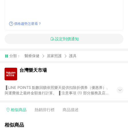
價格趨勢怎麼看？
設定到價通知
分類：
醫療保健
居家照護
護具
台灣樂天市場
▐ LINE POINTS 點數回饋依照樂天提供扣除折價券（優惠券）、
與運費後之最終金額進行計算。 ▐ 注意事項 (1) 部分服務及店家
不符合贈點資格，購買後將不贈送 LINE POINTS 點數，亦不得使
用點數紅包，如：ezcook 美食廚房、樂天市場商家付款中心、
Smart mobile、神腦生活、JS巨盛、樂天KOBO電子書，請詳閱
相似商品
熱銷排行榜
商品描述
LINE POINTS 加碼店家清單
（https://lin.ee/1MCw7pe/rcfk）。 (2) 需透過 LINE 購物前往
相似商品
台灣樂天市場，並在同一瀏覽器於24小時內結帳，才享有 LINE