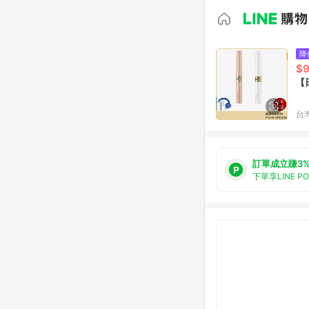
降
$
【
台
訂單成立賺3
下單享LINE P