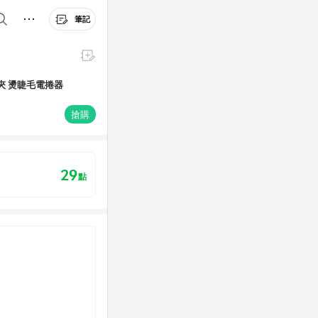
筆記
毛夾 燙睫毛電捲器
搶購
29
點