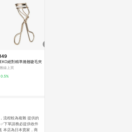
149
$299
限時加碼
EKO絕對精準捲翹睫毛夾
【EZlife】
$79
二件套
雅線上買
Miro.lu 假睫毛輔助夾
PChome 24h
康是美網購eShop
0.5%
1%
2%
，流程較為複雜 提供的
 ✅下單請務必提供收件
送 本店為日本賣家，商