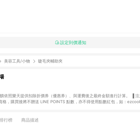
設定到價通知
美容工具/小物
睫毛夾輔助夾
場
，購買後將不贈送 LINE POINTS 點數，亦不得使用點數紅包，如：ezcoo
rt mobile、神腦生活、JS巨盛、樂天KOBO電子書，請詳閱 LINE POINT
購物前往台灣樂天市場，並在同一瀏覽器於24小時內結帳，才
出貨及結帳，則不符
排行榜
商品描述
E POINTS 回饋。 (5) LINE 購物為購物資訊整合性平台，商品資料更新
規格、顏色、價位、贈品與台灣樂天市場銷售網頁不符，以銷售網頁標示為準。 (6) 