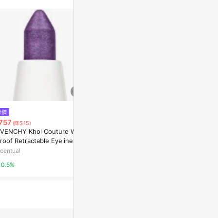
站公告為準。
降價
降價
降價
757
$937
$746
(降$15)
(降$19)
(降$15)
IVENCHY Khol Couture Wate
Urban Decay Perversion Wate
Clarins Lipli
roof Retractable Eyeliner 0.
rproof Mascara 10.2ml
- Roseberry
 06 - Lilac
centual
Escentual
Escentual
0.5%
0.5%
0.5%