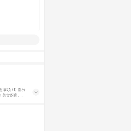
k 美食廚房、樂
S 加碼店家清單
導購訂