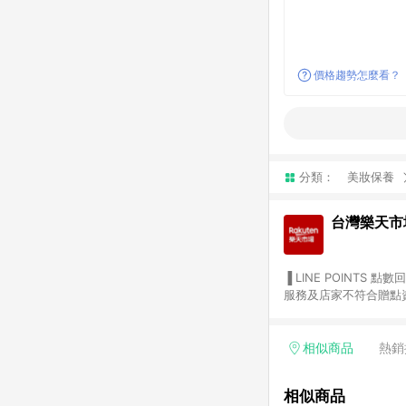
價格趨勢怎麼看？
分類：
美妝保養
台灣樂天市
▐ LINE POINTS 點數回饋依照樂天提供扣除折價券（優惠券）、與運費後之最終金額進行計算。 ▐ 注意事項 (1) 部分
服務及店家不符合贈點資格
天市場商家付款中心、Sma
（https://lin.ee/1MCw7pe/rcfk）。 (2) 需透過 LINE 
享有 LINE POINTS 回饋。 (3) 若購買之訂單（包含預購商品）未符合樂天市場 45 天內完成訂單
相似商品
熱銷
合贈點資格。 (4) 如使用APP、或中途瀏覽比價網、回饋網、Google等其他網頁、或由網頁版(電腦版/手機版網頁)切
換為App都將會造成追蹤中斷而無法進行 LIN
相似商品
會有時間差，如顯示之商品