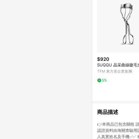
$920
SUQQU 晶采曲線睫毛
TFM 東方美企業集團
5%
商品描述
👉本商品已包含關稅 
認證資料由海關查驗用請
人真實姓名及手機✅✅ 