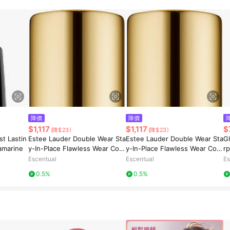
規定，逾期訂單將不符合回饋資格。 (7) 若上述或其他原因，致使消費者無接收到
爭議，台灣樂天市場保有更改條款與法律追訴之權利，活動詳情以樂天市場網
降價
降價
$1,117
$1,117
$
(降$23)
(降$23)
st Lastin
Estee Lauder Double Wear Sta
Estee Lauder Double Wear Sta
G
amarine
y-In-Place Flawless Wear Con
y-In-Place Flawless Wear Con
rp
cealer 7ml 6W - Extra Deep
cealer 7ml 7C - Ultra Deep
3g
Escentual
Escentual
Es
0.5%
0.5%