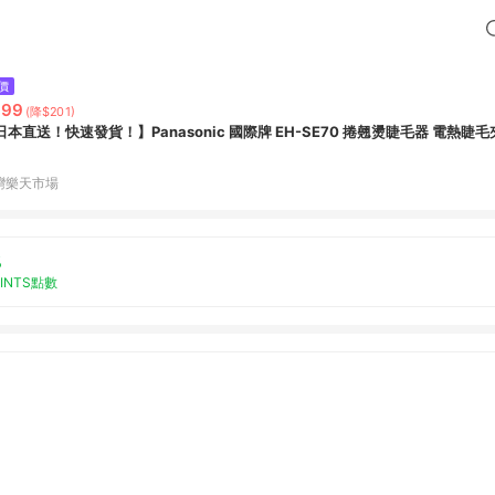
價
999
(降$201)
日本直送！快速發貨！】Panasonic 國際牌 EH-SE70 捲翹燙睫毛器 電熱睫
灣樂天市場
%
OINTS點數