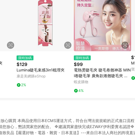
$
限時加碼
限時加碼
夾
M
$129
$99
寶
Lumina睫毛束感3in1梳理夾
電熱燙睫毛夾 睫毛卷翹神器 MIN
I卷睫毛筆 廣角款捲翹睫毛夾 局
康是美網購eShop
部款 自然捲翹神器 初學者易上手
蝦皮購物
2%
齒梳睫毛夾 太陽花夾
4%
請放心購買 本商品使用日本ECMS運送方式，符合台灣法規規範的正式進口流程
您放心，懇請買家您的配合。 🔷建議買家盡快完成EZWAY伊利委實名認證🔷
格致良品【嚴選好物・電器・雜貨・日本直送】---來自日本法人商社的跨境直