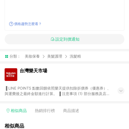
價格趨勢怎麼看？
設定到價通知
分類：
美妝保養
美髮護理
洗髮精
台灣樂天市場
▐ LINE POINTS 點數回饋依照樂天提供扣除折價券（優惠券）、
與運費後之最終金額進行計算。 ▐ 注意事項 (1) 部分服務及店家
不符合贈點資格，購買後將不贈送 LINE POINTS 點數，亦不得使
用點數紅包，如：ezcook 美食廚房、樂天市場商家付款中心、
Smart mobile、神腦生活、JS巨盛、樂天KOBO電子書，請詳閱
相似商品
熱銷排行榜
商品描述
LINE POINTS 加碼店家清單
（https://lin.ee/1MCw7pe/rcfk）。 (2) 需透過 LINE 購物前往
相似商品
台灣樂天市場，並在同一瀏覽器於24小時內結帳，才享有 LINE