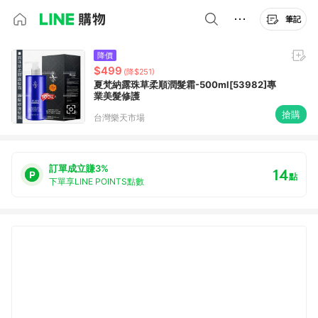
筆記
降價
$499
(降$251)
夏梵納露珠草柔順潤髮霜-500ml[53982]專
業美髮修護
搶購
台灣樂天市場
訂單成立賺3%
14
點
下單享LINE POINTS點數