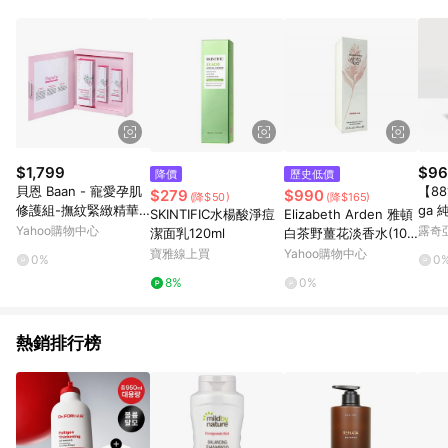
POINTS 回饋。 (3) 若購買之訂單（包含預購商品）未符合樂天
市場 45 天內完成訂單出貨及結帳，則不符合贈點資格。 (4) 如
使用APP、或中途瀏覽比價網、回饋網、Google等其他網頁、或
由網頁版(電腦版/手機版網頁)切換為App都將會造成追蹤中斷而
無法進行 LINE POINTS 回饋。 (5) LINE 購物為購物資訊整合性
平台，商品資料更新會有時間差，如顯示之商品規格、顏色、價
位、贈品與台灣樂天市場銷售網頁不符，以銷售網頁標示為準。
(6) 導購訂單已逾 365 天，根據台灣樂天回饋規定，逾期訂單將
不符合回饋資格。 (7) 若上述或其他原因，致使消費者無接收到
$1,799
$96
降價
歷史低價
點數回饋或點數回饋有爭議，台灣樂天市場保有更改條款與法律
貝恩 Baan - 寵愛孕肌
【88
$279
$990
(降$50)
(降$165)
追訴之權利，活動詳情以樂天市場網站公告為準。
修護組-撫紋緊緻精華
ga 
SKINTIFIC水楊酸淨痘
Elizabeth Arden 雅頓
油50ml+乳頭修護霜30
Yahoo購物中心
露奇亞
潔面乳120ml
白茶野薑花淡香水(100
ml+美體撫紋霜200ml
ml)【小三美日】※禁空
寶雅線上買
Yahoo購物中心
0%
0
【六甲媽咪】
運 DS012741
8%
0%
熱銷排行榜