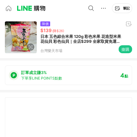
筆記
降價
$139
(降$26)
日本 五色綜合米果 120g 彩色米果 花造型米果
花仙貝 彩色仙貝｜全店$299 全家取貨免運｜
領券9折｜APP下單最高再賺22%點數⚡
搶購
台灣樂天市場
訂單成立賺3%
4
點
下單享LINE POINTS點數