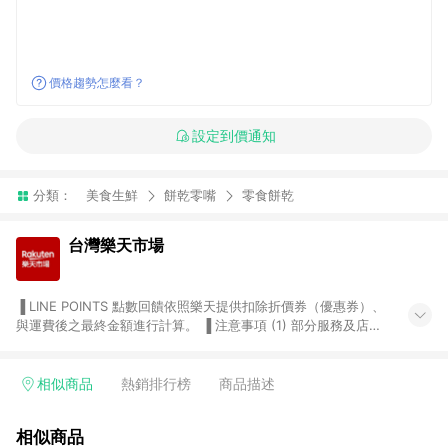
價格趨勢怎麼看？
設定到價通知
分類：
美食生鮮
餅乾零嘴
零食餅乾
台灣樂天市場
▐ LINE POINTS 點數回饋依照樂天提供扣除折價券（優惠券）、
與運費後之最終金額進行計算。 ▐ 注意事項 (1) 部分服務及店家
不符合贈點資格，購買後將不贈送 LINE POINTS 點數，亦不得使
用點數紅包，如：ezcook 美食廚房、樂天市場商家付款中心、
Smart mobile、神腦生活、JS巨盛、樂天KOBO電子書，請詳閱
相似商品
熱銷排行榜
商品描述
LINE POINTS 加碼店家清單
（https://lin.ee/1MCw7pe/rcfk）。 (2) 需透過 LINE 購物前往
相似商品
台灣樂天市場，並在同一瀏覽器於24小時內結帳，才享有 LINE