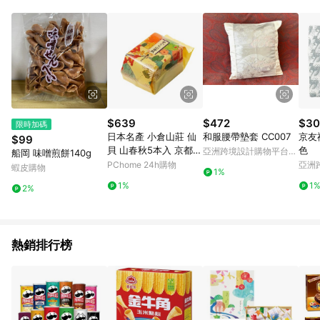
POINTS 回饋。 (3) 若購買之訂單（包含預購商品）未符合樂天
市場 45 天內完成訂單出貨及結帳，則不符合贈點資格。 (4) 如
使用APP、或中途瀏覽比價網、回饋網、Google等其他網頁、或
由網頁版(電腦版/手機版網頁)切換為App都將會造成追蹤中斷而
無法進行 LINE POINTS 回饋。 (5) LINE 購物為購物資訊整合性
平台，商品資料更新會有時間差，如顯示之商品規格、顏色、價
位、贈品與台灣樂天市場銷售網頁不符，以銷售網頁標示為準。
(6) 導購訂單已逾 365 天，根據台灣樂天回饋規定，逾期訂單將
不符合回饋資格。 (7) 若上述或其他原因，致使消費者無接收到
$639
$472
$30
限時加碼
點數回饋或點數回饋有爭議，台灣樂天市場保有更改條款與法律
日本名產 小倉山莊 仙
和服腰帶墊套 CC007
京友
$99
追訴之權利，活動詳情以樂天市場網站公告為準。
貝 山春秋5本入 京都伴
色
亞洲跨境設計購物平台
船岡 味噌煎餅140g
手禮 必買餅乾零食 年
Pinkoi
PChome 24h購物
亞洲
蝦皮購物
1%
節最佳送禮
Pinko
1%
1
2%
熱銷排行榜