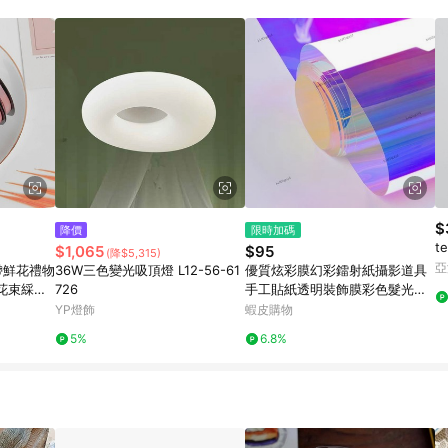
規定，逾期訂單將不符合回饋資格。 (7) 若上述或其他原因，致使消費者無接收到
爭議，台灣樂天市場保有更改條款與法律追訴之權利，活動詳情以樂天市場網
$
降價
限時加碼
t
$1,065
$95
(降$5,315)
亞
帶鮮花禮物
36W三色變光吸頂燈 L12-56-61
優質炫彩膜幻彩鐳射紙攝影道具
花束綵帶d
726
手工貼紙透明裝飾膜彩色髮光玻
璃紙貼膜 珠光紙 鐳射彩虹透明七
YP燈飾
蝦皮購物
彩糖果紙 炫彩包花花束材料
5%
6.8%