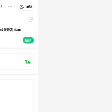
筆記
一帳號最高1500
搶購
1
點