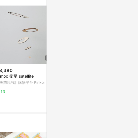
站公告為準。
3,380
$494
$350
empo 衛星 satellite
日本美濃燒 磚格設計杯 200ml
黑色不銹鋼內
無把手設計 | 置物杯 馬克杯 霧感
子) / 2mm 
洲跨境設計購物平台 Pinkoi
馬卡龍 可愛杯子 小杯子 日本進
Yahoo購物中心
亞洲跨境設計購物
1%
口
0%
1%