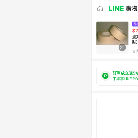
降
$
波
點)
台
訂單成立賺5
下單享LINE P