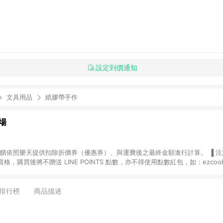
設定到價通知
文具用品
紙膠帶手作
場
，購買後將不贈送 LINE POINTS 點數，亦不得使用點數紅包，如：ezcoo
rt mobile、神腦生活、JS巨盛、樂天KOBO電子書，請詳閱 LINE POINT
購物前往台灣樂天市場，並在同一瀏覽器於24小時內結帳，才
出貨及結帳，則不符
排行榜
商品描述
E POINTS 回饋。 (5) LINE 購物為購物資訊整合性平台，商品資料更新
規格、顏色、價位、贈品與台灣樂天市場銷售網頁不符，以銷售網頁標示為準。 (6) 