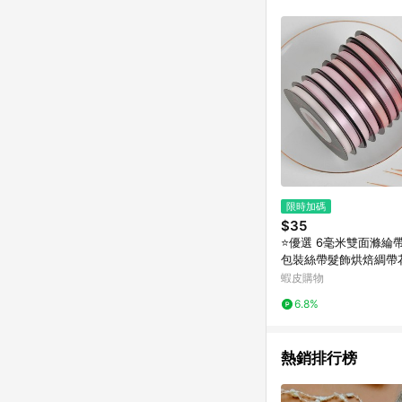
單已逾 365 天，根據台灣樂天回饋
點數回饋或點數回饋有
限時加碼
$35
⭐️優選 6毫米雙面滌綸
包裝絲帶髮飾烘焙綢帶
iy蛋糕帶
蝦皮購物
6.8%
熱銷排行榜