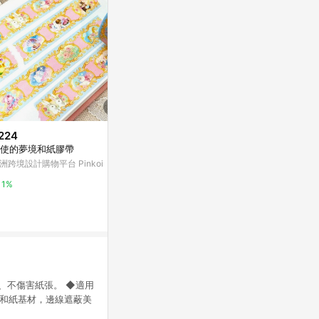
224
$334
$345
使的夢境和紙膠帶
手帳物語 復古拼貼素材綜合 PET
是春新年文字 
和紙膠帶
膠帶
洲跨境設計購物平台 Pinkoi
亞洲跨境設計購物平台 Pinkoi
亞洲跨境設計購物
1%
1%
1%
撕、不傷害紙張。 ◆適用
◆和紙基材，邊線遮蔽美