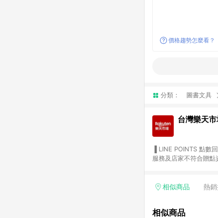
價格趨勢怎麼看？
分類：
圖書文具
台灣樂天市
▐ LINE POINTS 點數回饋依照樂天提供扣除折價券（優惠券）、與運費後之最終金額進行計算。 ▐ 注意事項 (1) 部分
服務及店家不符合贈點資格
天市場商家付款中心、Sma
（https://lin.ee/1MCw7pe/rcfk）。 (2) 需透過 LINE 
享有 LINE POINTS 回饋。 (3) 若購買之訂單（包含預購商品）未符合樂天市場 45 天內完成訂單
相似商品
熱銷
合贈點資格。 (4) 如使用APP、或中途瀏覽比價網、回饋網、Google等其他網頁、或由網頁版(電腦版/手機版網頁)切
換為App都將會造成追蹤中斷而無法進行 LIN
相似商品
會有時間差，如顯示之商品