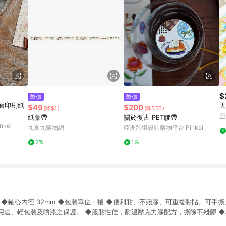
$
降價
降價
霧面印刷紙
天
$49
$200
(降$1)
(降$50)
亞
紙膠帶
關於復古 PET膠帶
koi
九乘九購物網
亞洲跨境設計購物平台 Pinkoi
2%
1%
20Y ◆軸心內徑 32mm ◆包裝單位：捲 ◆便利貼、不殘膠、可重複黏貼、可手
用途、輕包裝及噴漆之保護。 ◆服貼性佳，耐溫壓克力膠配方，撕除不殘膠 