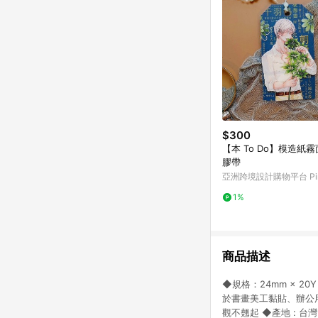
$300
【本 To Do】模造紙
膠帶
亞洲跨境設計購物平台 Pin
1%
商品描述
◆規格：24mm × 
於書畫美工黏貼、辦公
觀不翹起 ◆產地 : 台灣