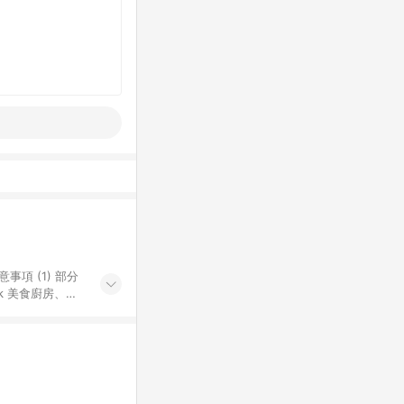
k 美食廚房、樂
S 加碼店家清單
導購訂