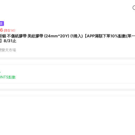
價
26
(降$14)
斯貓 不傷紙膠帶 美紋膠帶 (24mm*20Y) (1捲入)【APP滿額下單10%點數(單
】8/31止
灣樂天市場
%
OINTS點數