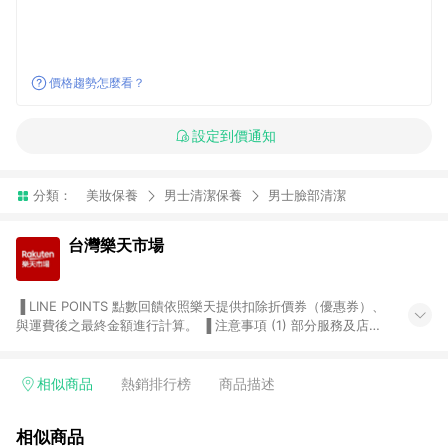
價格趨勢怎麼看？
設定到價通知
分類：
美妝保養
男士清潔保養
男士臉部清潔
台灣樂天市場
▐ LINE POINTS 點數回饋依照樂天提供扣除折價券（優惠券）、
與運費後之最終金額進行計算。 ▐ 注意事項 (1) 部分服務及店家
不符合贈點資格，購買後將不贈送 LINE POINTS 點數，亦不得使
用點數紅包，如：ezcook 美食廚房、樂天市場商家付款中心、
Smart mobile、神腦生活、JS巨盛、樂天KOBO電子書，請詳閱
相似商品
熱銷排行榜
商品描述
LINE POINTS 加碼店家清單
（https://lin.ee/1MCw7pe/rcfk）。 (2) 需透過 LINE 購物前往
相似商品
台灣樂天市場，並在同一瀏覽器於24小時內結帳，才享有 LINE