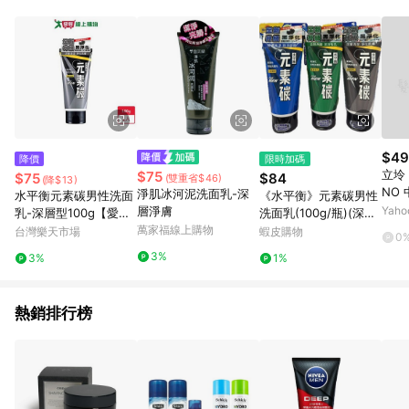
POINTS 回饋。 (3) 若購買之訂單（包含預購商品）未符合樂天
市場 45 天內完成訂單出貨及結帳，則不符合贈點資格。 (4) 如
使用APP、或中途瀏覽比價網、回饋網、Google等其他網頁、或
由網頁版(電腦版/手機版網頁)切換為App都將會造成追蹤中斷而
無法進行 LINE POINTS 回饋。 (5) LINE 購物為購物資訊整合性
平台，商品資料更新會有時間差，如顯示之商品規格、顏色、價
位、贈品與台灣樂天市場銷售網頁不符，以銷售網頁標示為準。
(6) 導購訂單已逾 365 天，根據台灣樂天回饋規定，逾期訂單將
不符合回饋資格。 (7) 若上述或其他原因，致使消費者無接收到
$49
降價
限時加碼
點數回饋或點數回饋有爭議，台灣樂天市場保有更改條款與法律
立坽
$75
$75
$84
(雙重省$46)
(降$13)
追訴之權利，活動詳情以樂天市場網站公告為準。
NO 
淨肌冰河泥洗面乳-深
水平衡元素碳男性洗面
《水平衡》元素碳男性
ro 
層淨膚
Yah
乳-深層型100g【愛
洗面乳(100g/瓶)(深層
6
買】
萬家福線上購物
淨化/激淨毛孔/勁涼薄
台灣樂天市場
蝦皮購物
0
荷)【現貨】
3%
3%
1%
熱銷排行榜