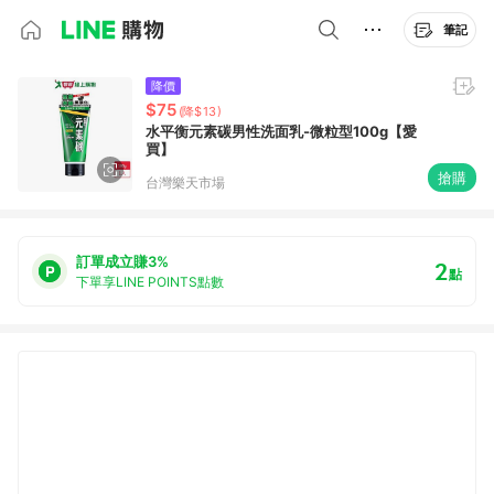
筆記
降價
$75
(降$13)
水平衡元素碳男性洗面乳-微粒型100g【愛
買】
搶購
台灣樂天市場
訂單成立賺3%
2
點
下單享LINE POINTS點數