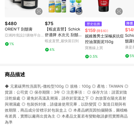
$480
$75
歷史低價
ORIEN'T 刮鬍膏
【蝦皮直營】Schick
$14
$159
(降$60)
舒適牌 水次元 刮鬍泡/
亞洲跨境設計購物平台
Sch
妮維雅男士深極炭抗痘
洗面刮鬍泡/敏感型/保
Pinkoi
蝦皮直營_最快當日到
鬍露
控油潔面泥150g
1%
濕型-多款可選 剃鬚膏
康是美
寶雅線上買
4%
5
0.5%
商品描述
◆ 元素碳男性洗面乳-微粒型100g ◎ 規格：100g ◎ 產地：TAIWAN ◎
貨源：公司貨 ◎ 保存期限：3年 ◎ 注意事項： ◎ 保存方法：請置於陰
涼乾燥處 ◎ 避免於高溫及潮濕，請存於室溫之下 ◎ 勿放置在陽光直射
與潮濕處 ◎ 包裝拆封後，請儘速使用完畢，以防變質 ◎ 製造日期與有
效期限，商品成分皆標示於包裝盒上 ◎ 本產品網頁因拍攝關係，圖檔略
有差異，實際以廠商出貨為主 ◎ 本產品文案若有變動敬請參照實際商品
為準