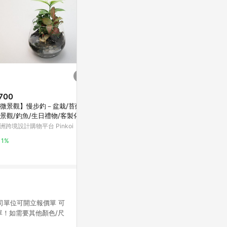
700
限時加碼
限時加碼
微景觀】慢步釣－盆栽/苔蘚/
$195
$39
景觀/釣魚/生日禮物/客製化
【臺灣出貨】夏季冰絲防曬衣男
[釣具專區 附
洲跨境設計購物平台 Pinkoi
女外套帽檐防紫外線透氣速幹釣
竿固定器 釣魚
魚防曬服
器 釣竿束竿
蝦皮購物
蝦皮購物
1%
4%
2.4%
公司單位可開立報價單 可
下單！如需要其他顏色/尺