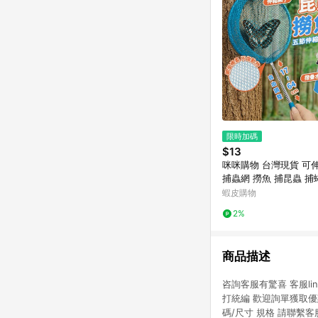
限時加碼
$13
咪咪購物 台灣現貨 可
捕蟲網 撈魚 捕昆蟲 捕
網 撈魚網 昆蟲網 折
蝦皮購物
釣魚桶
2%
商品描述
咨詢客服有驚喜 客服li
打統編 歡迎詢單獲取優
碼/尺寸 規格 請聯繫