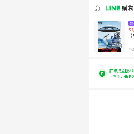
降
$1
【
台
訂單成立賺3
下單享LINE P