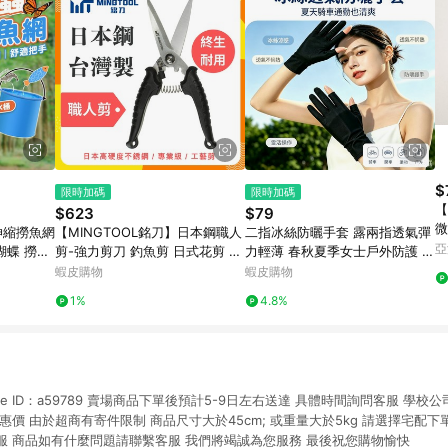
$
限時加碼
限時加碼
【
$623
$79
微
伸縮撈魚網
【MINGTOOL銘刀】日本鋼職人
二指冰絲防曬手套 露兩指透氣彈
亞
蝴蝶 撈蝦
剪-強力剪刀 釣魚剪 日式花剪 白
力輕薄 春秋夏季女士戶外防護 防
疊伸縮水桶
鐵剪刀 多功能 殺魚剪 日本不銹
紫外線 UPF50+ 騎車開車釣魚可
蝦皮購物
蝦皮購物
鋼 現貨 台灣製
觸屏
1%
4.8%
ne ID：a59789 賣場商品下單後預計5-9日左右送達 具體時間詢問客服 學校
惠價 由於超商有寄件限制 商品尺寸大於45cm; 或重量大於5kg 請選擇宅配
客服 商品如有什麼問題請聯繫客服 我們將竭誠為您服務 最後祝您購物愉快