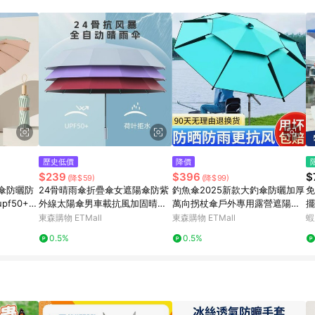
規定，逾期訂單將不符合回饋資格。 (7) 若上述或其他原因，致使消費者無接收到
爭議，台灣樂天市場保有更改條款與法律追訴之權利，活動詳情以樂天市場網
歷史低價
降價
$239
$396
$
(降$59)
(降$99)
傘防曬防
24骨晴雨傘折疊傘女遮陽傘防紫
釣魚傘2025新款大釣傘防曬加厚
免
f50+雨
外線太陽傘男車載抗風加固晴雨
萬向拐杖傘戶外專用露營遮陽傘
擺
兩用
批發
疊
東森購物 ETMall
東森購物 ETMall
蝦
傘
0.5%
0.5%