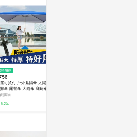
站公告為準。
限時加碼
限時加碼
降價
756
$178
$268
(降$67)
運可貨付 戶外遮陽傘 太陽傘
🔥加量不加價 雨傘超大號 12骨
加高戶外月亮
攤傘 露營傘 大雨傘 庭院傘 折
防曬遮陽傘 雨傘 批發價 晴雨兩
便攜式野餐露
傘 野餐傘 休息傘 商用傘防曬
用折疊傘 抗風傘 支持雨傘定製
魚凳
皮購物
蝦皮購物
東森購物 ETMa
 大型戶外擺攤四方
直徑130cm超大傘面
5.2%
8%
0.5%