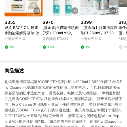
$355
$970
$399
$16
現貨 RACE ON 鋭速
[黃金盾]抗菌清潔噴劑
【黃金盾】抗菌清潔噴
專任
水動能電解質液7g (plu
(7天) 200ml x2入
劑01 250ml / 07 200
面，
s 鋅) 12包/盒 澄石藥局
ml
總醫
台灣樂天市場
東森購物 ETMall
台灣樂天市場
51
✚實體店面
太原
3%
0.5%
3%
0
商品描述
化學纖維清潔濃縮液/GORE-TEX洗劑 (10oz/296mL) 36299 商品介紹 P
ro Cleaner化學纖維清潔濃縮液在使用上非常容易， 可以輕鬆的清潔保
養各類型的防水透氣外套、滑雪衣褲、帳棚以及化纖睡袋。 專利溫和配
方是專為GORE-TEX®以及化學合成纖維的清潔所設計。 與普通洗衣液不
同，Pro Cleaner專用洗劑不會留下任何殘留物質， 並且在去除髒污與油
垢後提升GORE-TEX®表布的防水透氣性。 也只有徹底去除髒汙才能讓G
ORE-TEX®防水透氣的功能完全發揮， 清潔完成的同時也是Water Repel
lent撥水劑最佳使用時機。 如果你的戶外裝備髒了，使用Pro Cleaner化