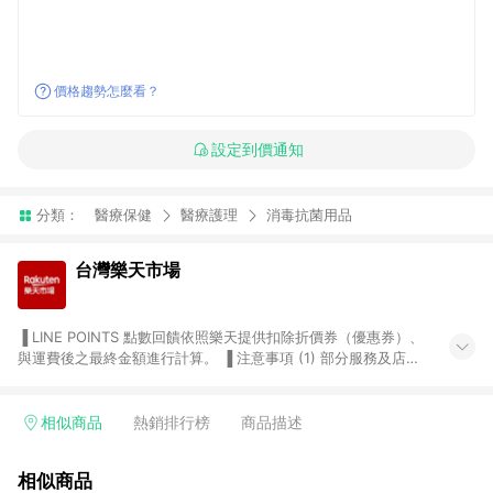
價格趨勢怎麼看？
設定到價通知
分類：
醫療保健
醫療護理
消毒抗菌用品
台灣樂天市場
▐ LINE POINTS 點數回饋依照樂天提供扣除折價券（優惠券）、
與運費後之最終金額進行計算。 ▐ 注意事項 (1) 部分服務及店家
不符合贈點資格，購買後將不贈送 LINE POINTS 點數，亦不得使
用點數紅包，如：ezcook 美食廚房、樂天市場商家付款中心、
Smart mobile、神腦生活、JS巨盛、樂天KOBO電子書，請詳閱
相似商品
熱銷排行榜
商品描述
LINE POINTS 加碼店家清單
（https://lin.ee/1MCw7pe/rcfk）。 (2) 需透過 LINE 購物前往
相似商品
台灣樂天市場，並在同一瀏覽器於24小時內結帳，才享有 LINE