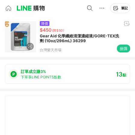
筆記
降價
$450
(降$50)
Gear Aid 化學纖維清潔濃縮液/GORE-TEX洗
劑 (10oz/296mL) 36299
搶購
台灣樂天市場
訂單成立賺3%
13
點
下單享LINE POINTS點數