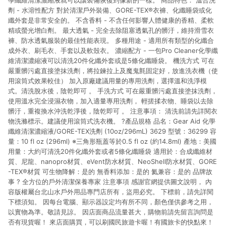
學纖維清潔濃縮液就可以讓裝備恢復到像新的一樣。 商品特色： 溫合洗
劑 - 水溶性配方 對於清潔戶外裝備、GORE-TEX®衣褲、化纖睡袋或化
纖外套是非常安全的。 不含香料 - 不含任何影響人體健康的香精、柔軟
精或螢光增白劑。 最大透氣 - 完全去除阻塞透氣孔的髒汙，維持滑雪衣
褲、防水透氣服裝的最佳性能表現。 多種用途 - 適用所有類型的化纖合
成外衣、刷毛衣、手套以及軟殼衣。 濃縮配方 - 一包Pro Cleaner化學纖
維清潔濃縮液可以清洗20件化纖外套或是5條化纖睡袋。 機洗方式 可在
嚴重髒污處直接塗抹洗劑，將拉鍊拉上及魔鬼氈固定好，放進洗衣機（使
用滾筒式效果較佳） 加入原廠建議用量的專用洗劑，選擇溫和洗淨模
式。清洗脫水後，陰乾即可 。 手洗方式 可在嚴重髒污處直接塗抹洗劑，
使用溫水完全浸濕衣物，加入適量專用洗劑， 輕搓揉衣物、睡袋以去除
髒汙，重複換水沖洗乾淨後，陰乾即可 。 注意事項： 清洗前請先詳閱衣
物洗滌標示。建議使用滾筒式洗衣機。 ?產品規格 品名：Gear Aid 化學
纖維清潔濃縮液/GORE-TEX洗劑 (10oz/296mL) 3629 型號：36299 容
量：10 fl oz (296ml) ※三角形瓶蓋等於0.5 fl oz (約14.8ml) 產地：美國
用量：大約可清洗20件化纖外套或者5條化纖睡袋 適用於：合成纖維材
質、尼龍、nanopro材質、eVent防水材質、NeoShell防水材質、GORE
-TEX®材質 可生物降解：是的 無香料添加：是的 氦兼容：是的 品牌故
事 ? 全方位的戶外清潔保養專家 注意事項 感謝官網提供圖文說明， 內
容版權屬台北山水戶外用品專門店所有，盜用必究。 下標前，請先詳閱
下標須知。 因每台電腦、顯示器設定均有所不同，顏色僅供參考之用，
以實物為準。敬請見諒。 因店面商品流量甚大，購物前請先留言詢問是
否有現貨喔！ 來店面購買，可以刷國民旅遊卡喔！有國旅卡的快點來！