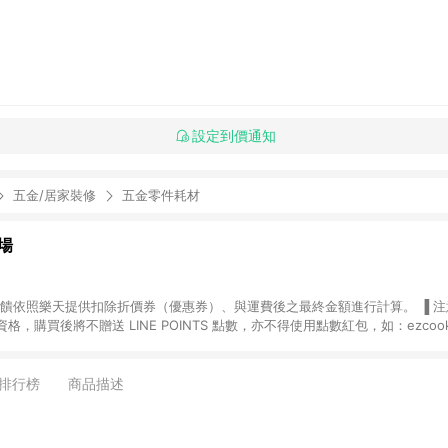
設定到價通知
五金/居家裝修
五金零件耗材
場
，購買後將不贈送 LINE POINTS 點數，亦不得使用點數紅包，如：ezcoo
rt mobile、神腦生活、JS巨盛、樂天KOBO電子書，請詳閱 LINE POINT
購物前往台灣樂天市場，並在同一瀏覽器於24小時內結帳，才
出貨及結帳，則不符
排行榜
商品描述
E POINTS 回饋。 (5) LINE 購物為購物資訊整合性平台，商品資料更新
規格、顏色、價位、贈品與台灣樂天市場銷售網頁不符，以銷售網頁標示為準。 (6) 