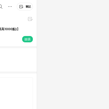
筆記
最高1000點)】
搶購