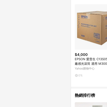
單已逾 365 天，根據台灣樂天回饋
點數回饋或點數回饋有
$4,000
EPSON 愛普生 C13S05
廠感光滾筒 適用 M300/
M300DN/MX300
Yahoo購物中心
0%
熱銷排行榜