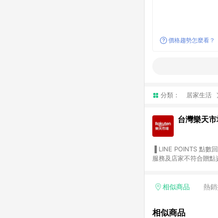
價格趨勢怎麼看？
分類：
居家生活
台灣樂天市
▐ LINE POINTS 點數回饋依照樂天提供扣除折價券（優惠券）、與運費後之最終金額進行計算。 ▐ 注意事項 (1) 部分
服務及店家不符合贈點資格
天市場商家付款中心、Sma
（https://lin.ee/1MCw7pe/rcfk）。 (2) 需透過 LINE 
享有 LINE POINTS 回饋。 (3) 若購買之訂單（包含預購商品）未符合樂天市場 45 天內完成訂單
相似商品
熱銷
合贈點資格。 (4) 如使用APP、或中途瀏覽比價網、回饋網、Google等其他網頁、或由網頁版(電腦版/手機版網頁)切
換為App都將會造成追蹤中斷而無法進行 LIN
相似商品
會有時間差，如顯示之商品