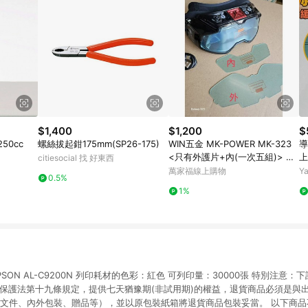
$1,400
$1,200
$
50cc
螺絲拔起鉗175mm(SP26-175)
WIN五金 MK-POWER MK-323
導
<只有外護片+內(一次五組)> 液
上
citiesocial 找 好東西
晶電銲面罩 焊接防護鏡 電焊安全
萬家福線上購物
Y
0.5%
眼鏡 焊接眼鏡 焊接護目鏡 電銲
1%
眼鏡
SON AL-C9200N 列印耗材的色彩：紅色 可列印量：30000張 特別注意
者保護法第十九條規定，提供七天猶豫期(非試用期)的權益，退貨商品必須是與
附文件、內外包裝、贈品等），並以原包裝紙箱將退貨商品包裝妥當。 以下商