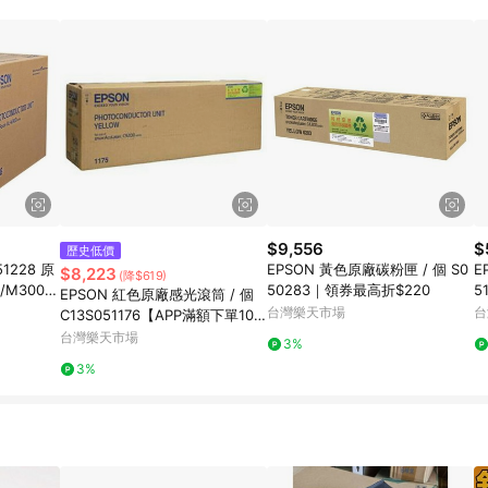
規定，逾期訂單將不符合回饋資格。 (7) 若上述或其他原因，致使消費者無接收到
爭議，台灣樂天市場保有更改條款與法律追訴之權利，活動詳情以樂天市場網
$9,556
$
歷史低價
1228 原
EPSON 黃色原廠碳粉匣 / 個 S0
E
$8,223
(降$619)
M300D/
50283｜領券最高折$220
5
EPSON 紅色原廠感光滾筒 / 個
(
台灣樂天市場
台
C13S051176【APP滿額下單10%
點數(單一帳號最高1000點)】8/
台灣樂天市場
3%
31止
3%