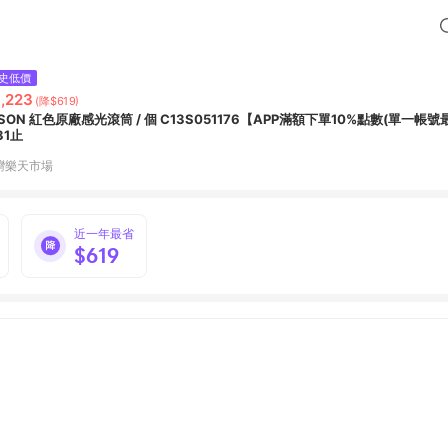
史低價
,223
(降$619)
PSON 紅色原廠感光滾筒 / 個 C13S051176【APP滿額下單10%點數(單一帳號
31止
灣樂天市場
近一年最省
$619