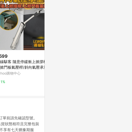
599
限時加碼
限時加碼
線駭客 隨意停緩衝上掀撐桿/
$3,900
$298
掀門板氣壓桿/斜向氣壓承重桿
【叫小賀】 GJMS 阻尼氣瓶 智
相模 99% 水
ahoo購物中心
杰 質量阻尼器 可調式 氣瓶阻尼
劑
通用型 質量阻尼器 GJMS 避震
蝦皮購物
屈臣氏Watson
1%
器 阻尼棒
6%
3%
：下訂單前請先確認型號。
出貨狀態相符且完整包裝
品不享有七天猶豫期服