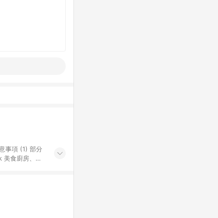
k 美食廚房、樂
S 加碼店家清單
導購訂