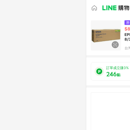
歷
$8
E
8/
台
訂單成立賺3%
246
點