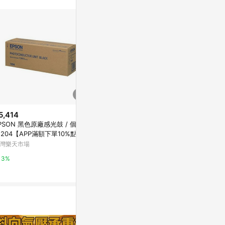
站公告為準。
5,414
$3,400
歷史低價
PSON 黑色原廠感光鼓 / 個 S0
EPSON 愛普生
$8,223
(降$619)
1204【APP滿額下單10%點數
廠彩色感光滾筒
EPSON 藍色原廠感光滾筒 / 個
單一帳號最高1500點)】8/31止
灣樂天市場
Yahoo購物中
C13S051177【APP滿額下單10%
點數(單一帳號最高1500點)】8/
台灣樂天市場
3%
0%
31止
3%