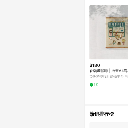
單已逾 365 天，根據台灣樂天回饋
點數回饋或點數回饋有
$180
香頌畫咖啡 | 插畫A4
亞洲跨境設計購物平台 Pin
1%
熱銷排行榜