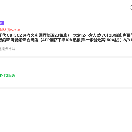
價
580
(降$260)
百代 CB-302 蒸汽火車 圓桿塗頭2B鉛筆 /一大盒12小盒入(定70) 2B鉛筆 利
習鉛筆 可愛鉛筆 台灣製【APP滿額下單10%點數(單一帳號最高1500點)】8/3
灣樂天市場
%
OINTS點數