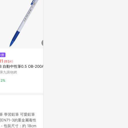
$120
$73
降價
(日本)COPIC INK(墨水)單支 YR
[家速配]百樂J
11
(降$4)
系列-YR000
3入<藍+黑色
B 自動中性筆0.5 OB-200A
Yahoo購物中心
萬家福線上購
乘九購物網
0%
1%
2%
鉛筆 學習鉛筆 可愛鉛筆
盟EN71-3的重金屬毒性
 - 包裝尺寸：約 18cm