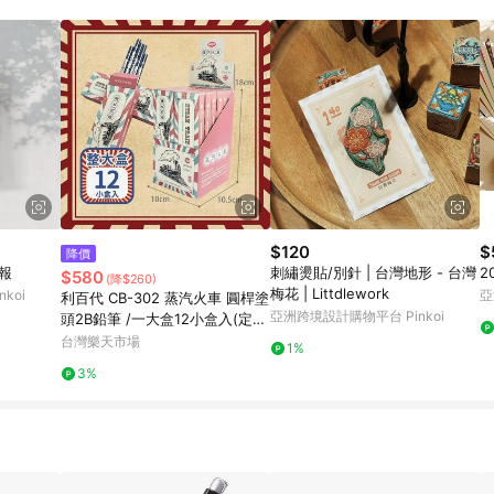
規定，逾期訂單將不符合回饋資格。 (7) 若上述或其他原因，致使消費者無接收到
爭議，台灣樂天市場保有更改條款與法律追訴之權利，活動詳情以樂天市場網
$120
$
降價
海報
刺繡燙貼/別針 | 台灣地形 - 台灣
2
$580
(降$260)
梅花 | Littdlework
koi
亞
利百代 CB-302 蒸汽火車 圓桿塗
亞洲跨境設計購物平台 Pinkoi
頭2B鉛筆 /一大盒12小盒入(定7
0) 2B鉛筆 利百代鉛筆 兒童鉛筆
台灣樂天市場
1%
學習鉛筆 可愛鉛筆 台灣製【APP
3%
滿額下單10%點數(單一帳號最高
1500點)】8/31止