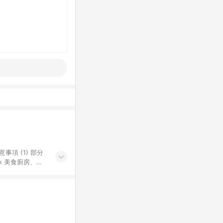
k 美食廚房、樂
S 加碼店家清單
導購訂