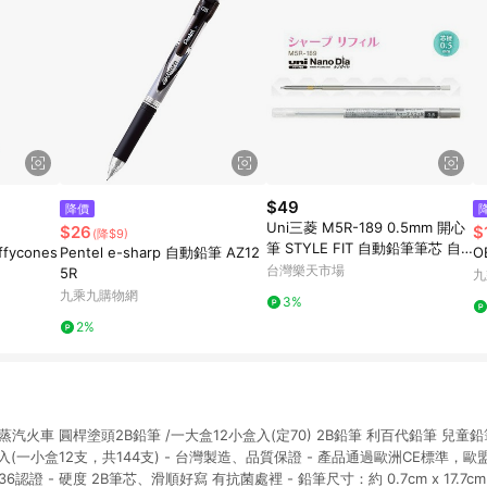
$49
降價
Uni三菱 M5R-189 0.5mm 開心
$26
$
(降$9)
筆 STYLE FIT 自動鉛筆筆芯 自
ffycones
Pentel e-sharp 自動鉛筆 AZ12
O
動筆芯 開心筆用筆芯【APP滿額
台灣樂天市場
5R
九
下單10%點數(單一帳號最高1500
九乘九購物網
3%
點)】8/31止
2%
 蒸汽火車 圓桿塗頭2B鉛筆 /一大盒12小盒入(定70) 2B鉛筆 利百代鉛筆 兒童
盒入(一小盒12支，共144支) - 台灣製造、品質保證 - 產品通過歐洲CE標準，歐
6認證 - 硬度 2B筆芯、滑順好寫 有抗菌處裡 - 鉛筆尺寸：約 0.7cm x 17.7cm