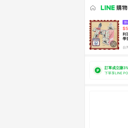
降
$
利
學
台
訂單成立賺3
下單享LINE P