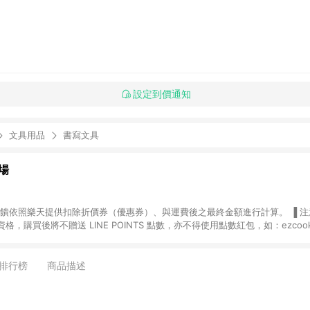
設定到價通知
文具用品
書寫文具
場
，購買後將不贈送 LINE POINTS 點數，亦不得使用點數紅包，如：ezcoo
rt mobile、神腦生活、JS巨盛、樂天KOBO電子書，請詳閱 LINE POINT
購物前往台灣樂天市場，並在同一瀏覽器於24小時內結帳，才
出貨及結帳，則不符
排行榜
商品描述
E POINTS 回饋。 (5) LINE 購物為購物資訊整合性平台，商品資料更新
規格、顏色、價位、贈品與台灣樂天市場銷售網頁不符，以銷售網頁標示為準。 (6) 