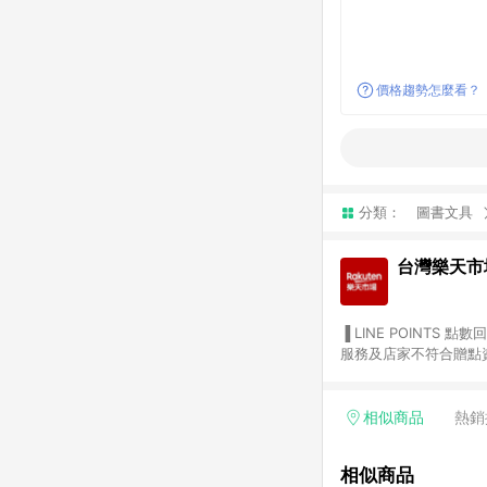
價格趨勢怎麼看？
分類：
圖書文具
台灣樂天市
▐ LINE POINTS 點數回饋依照樂天提供扣除折價券（優惠券）、與運費後之最終金額進行計算。 ▐ 注意事項 (1) 部分
服務及店家不符合贈點資格
天市場商家付款中心、Sma
（https://lin.ee/1MCw7pe/rcfk）。 (2) 需透過 LINE 
享有 LINE POINTS 回饋。 (3) 若購買之訂單（包含預購商品）未符合樂天市場 45 天內完成訂單
相似商品
熱銷
合贈點資格。 (4) 如使用APP、或中途瀏覽比價網、回饋網、Google等其他網頁、或由網頁版(電腦版/手機版網頁)切
換為App都將會造成追蹤中斷而無法進行 LIN
相似商品
會有時間差，如顯示之商品