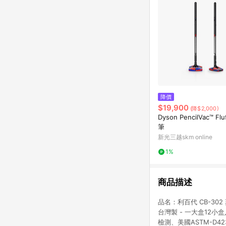
降價
$19,900
(降$2,000)
Dyson PencilVac™ Flu
筆
新光三越skm online
1%
商品描述
品名：利百代 CB-302
台灣製 - 一大盒12小
檢測、美國ASTM-D423