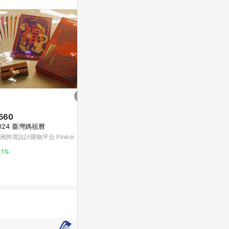
站公告為準。
560
$1,750
降價
024 臺灣媽祖曆
［快速出貨］【et seq.羽毛筆指
$700
(降$32
甲油】獻給最愛的媽咪｜亨利·大
洲跨境設計購物平台 Pinkoi
【福利品】法
衛·梭羅五色指甲油禮盒
LINE禮物
型橄欖油馬賽
1%
法鉑馬賽肥皂
3%