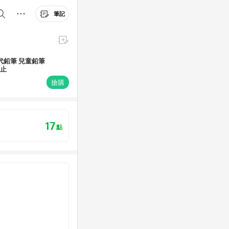
筆記
百代鉛筆 兒童鉛筆
1止
搶購
17
點