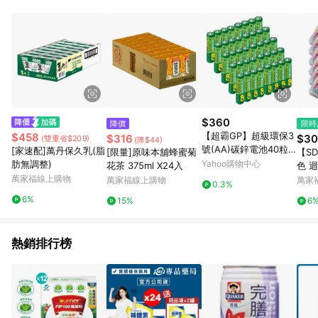
POINTS 回饋。 (3) 若購買之訂單（包含預購商品）未符合樂天
市場 45 天內完成訂單出貨及結帳，則不符合贈點資格。 (4) 如
使用APP、或中途瀏覽比價網、回饋網、Google等其他網頁、或
由網頁版(電腦版/手機版網頁)切換為App都將會造成追蹤中斷而
無法進行 LINE POINTS 回饋。 (5) LINE 購物為購物資訊整合性
平台，商品資料更新會有時間差，如顯示之商品規格、顏色、價
位、贈品與台灣樂天市場銷售網頁不符，以銷售網頁標示為準。
(6) 導購訂單已逾 365 天，根據台灣樂天回饋規定，逾期訂單將
不符合回饋資格。 (7) 若上述或其他原因，致使消費者無接收到
$360
降價
限時
點數回饋或點數回饋有爭議，台灣樂天市場保有更改條款與法律
【超霸GP】超級環保3
$458
$316
$30
(雙重省$209)
(降$44)
追訴之權利，活動詳情以樂天市場網站公告為準。
號(AA)碳鋅電池40粒
[家速配]萬丹保久乳(脂
[限量]原味本舖蜂蜜菊
【SD
裝-小小兵 馬拉松電力
肪無調整)
Yahoo購物中心
花茶 375ml X24入
色 
聯名款(1.5V不加水銀)
萬家福線上購物
萬家福線上購物
萬家
0.3%
6%
15%
6
熱銷排行榜