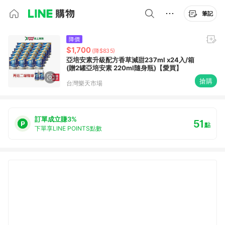
筆記
降價
$1,700
(降$835)
亞培安素升級配方香草減甜237ml x24入/箱
(贈2罐亞培安素 220ml隨身瓶)【愛買】
搶購
台灣樂天市場
訂單成立賺3%
51
點
下單享LINE POINTS點數