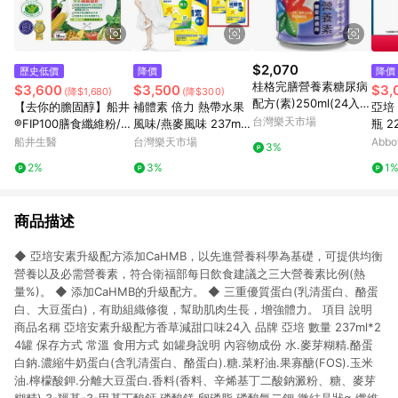
$2,070
歷史低價
降價
降價
桂格完膳營養素糖尿病
$3,600
$3,500
$3,
(降$1,680)
(降$300)
配方(素)250ml(24入)
【去你的膽固醇】船井
補體素 倍力 熱帶水果
亞培
【合康連鎖藥局】
台灣樂天市場
®FIP100膳食纖維粉/調
風味/燕麥風味 237ml*
瓶 2
節血脂/血糖/膽固醇/三
24罐 (倍速 倍力素 可
體力
船井生醫
台灣樂天市場
Abb
3%
酸甘油脂/胃腸功能改
參考) 腫瘤癌症適用 專
白幫
2%
3%
1
善超值組
品藥局
商品描述
◆ 亞培安素升級配方添加CaHMB，以先進營養科學為基礎，可提供均衡
營養以及必需營養素，符合衛福部每日飲食建議之三大營養素比例(熱
量%)。 ◆ 添加CaHMB的升級配方。 ◆ 三重優質蛋白(乳清蛋白、酪蛋
白、大豆蛋白)，有助組織修復，幫助肌肉生長，增強體力。 項目 說明
商品名稱 亞培安素升級配方香草減甜口味24入 品牌 亞培 數量 237ml*2
4罐 保存方式 常溫 食用方式 如罐身說明 內容物成份 水.麥芽糊精.酪蛋
白鈉.濃縮牛奶蛋白(含乳清蛋白、酪蛋白).糖.菜籽油.果寡醣(FOS).玉米
油.檸檬酸鉀.分離大豆蛋白.香料(香料、辛烯基丁二酸鈉澱粉、糖、麥芽