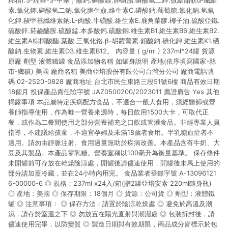
糊精).3-羥基-3-甲基丁酸鈣.磷酸鎂.卵磷脂.磷酸氫二鉀.微結晶狀α-纖維
素.氯化鉀.磷酸氫二鈉.氯化膽生僉.維生素C.磷酸鈣.葡萄糖.氯化鈉.氫氧
化鉀.羧甲基纖維素鈉.L-肉酸.牛磺酸.維生素E.鹿角菜膠.椰子油.硫酸亞鐵.
硫酸鋅.菸鹼醯胺.硫酸錳.本多酸鈣.硫酸銅.維生素B1.維生素B6.維生素B2.
維生素A棕櫚酸酯.葉酸.三氯化鉻.β-胡蘿蔔素.鉬酸鈉.碘化鉀.維生素K1.硒
酸鈉.生物素.維生素D3.維生素B12。 內容量 ( g/ml ) 237ml*24罐 貨源
原廠 劑型 液體鐵罐 食品添加物名稱 如罐身說明 產地(依序填寫國家-縣
市-鄉鎮) 美國 廠商名稱 美商亞培股份有限公司台灣分公司 廠商電話號
碼 02-2520-0828 廠商地址 台北市民生東路三段51號6樓 商品有效日期
18個月 投保產品責任險字號 JAZ0500200/2023011 薦證廣告 Yes 其他
揭露事項 本品屬特定疾病配方食品，不適合一般人食用，須經醫師或營
養師指導使用，作為唯一營養來源時，每日飲用1500大卡，可取代正
餐，或作為二餐間使用之部分營養補充之口飲或管灌食品。非經專業人員
指導，不建議給孩童，不適宜孕婦及未滿18歲者食用。半乳糖血症者不
適用。請勿由靜脈注射。食用過量無助於疾病改善。本產品含有牛奶、大
豆及其製品。本產品零乳糖。營養宣稱以100毫升為衡量基準。 保存條件
未開罐前可存放在乾燥陰涼處，開罐後請儘速使用，開罐後未馬上使用的
部分請加蓋冷藏，並在24小時內用完。 食品業者登錄字號 A-13096121
6-00000-6 ◎ 規格：237ml x24入/箱(贈2罐亞培安素 220ml隨身瓶)
◎ 產地：美國 ◎ 保存期限：18個月 ◎ 貨源：公司貨 ◎ 劑型：液體鐵
罐 ◎ 注意事項： ◎ 保存方法：請置於陰涼乾燥處 ◎ 避免於高溫及潮
濕，請存於室溫之下 ◎ 勿放置在陽光直射與潮濕處 ◎ 包裝拆封後，請
儘速使用完畢，以防變質 ◎ 製造日期與有效期限，商品成分皆標示於包