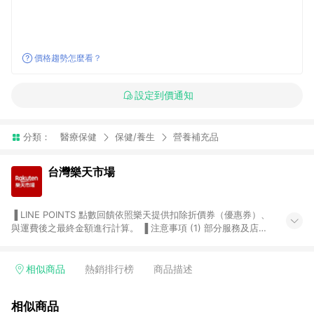
價格趨勢怎麼看？
設定到價通知
分類：
醫療保健
保健/養生
營養補充品
台灣樂天市場
▐ LINE POINTS 點數回饋依照樂天提供扣除折價券（優惠券）、
與運費後之最終金額進行計算。 ▐ 注意事項 (1) 部分服務及店家
不符合贈點資格，購買後將不贈送 LINE POINTS 點數，亦不得使
用點數紅包，如：ezcook 美食廚房、樂天市場商家付款中心、
Smart mobile、神腦生活、JS巨盛、樂天KOBO電子書，請詳閱
相似商品
熱銷排行榜
商品描述
LINE POINTS 加碼店家清單
（https://lin.ee/1MCw7pe/rcfk）。 (2) 需透過 LINE 購物前往
相似商品
台灣樂天市場，並在同一瀏覽器於24小時內結帳，才享有 LINE