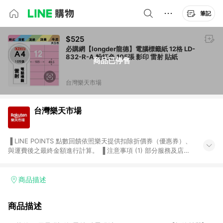
筆記
$525
必購網【longder龍德】電腦標籤紙 12格 LD-
832-R-A 粉紅色 105張 影印 雷射 貼紙
商品已停售
台灣樂天市場
台灣樂天市場
▐ LINE POINTS 點數回饋依照樂天提供扣除折價券（優惠券）、
與運費後之最終金額進行計算。 ▐ 注意事項 (1) 部分服務及店家
不符合贈點資格，購買後將不贈送 LINE POINTS 點數，亦不得使
用點數紅包，如：ezcook 美食廚房、樂天市場商家付款中心、
Smart mobile、神腦生活、JS巨盛、樂天KOBO電子書，請詳閱
商品描述
LINE POINTS 加碼店家清單
（https://lin.ee/1MCw7pe/rcfk）。 (2) 需透過 LINE 購物前往
商品描述
台灣樂天市場，並在同一瀏覽器於24小時內結帳，才享有 LINE
POINTS 回饋。 (3) 若購買之訂單（包含預購商品）未符合樂天