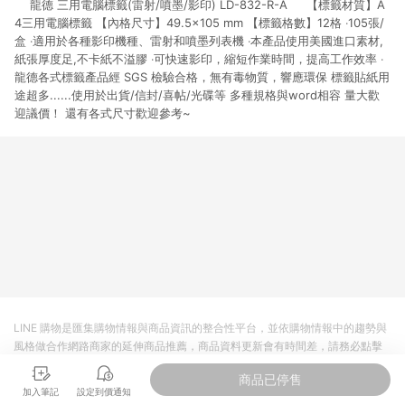
龍德 三用電腦標籤(雷射/噴墨/影印) LD-832-R-A 【標籤材質】A
市場 45 天內完成訂單出貨及結帳，則不符合贈點資格。 (4) 如
使用APP、或中途瀏覽比價網、回饋網、Google等其他網頁、或
4三用電腦標籤 【內格尺寸】49.5×105 mm 【標籤格數】12格 ‧105張/
由網頁版(電腦版/手機版網頁)切換為App都將會造成追蹤中斷而
盒 ‧適用於各種影印機種、雷射和噴墨列表機 ‧本產品使用美國進口素材,
無法進行 LINE POINTS 回饋。 (5) LINE 購物為購物資訊整合性
紙張厚度足,不卡紙不溢膠 ‧可快速影印，縮短作業時間，提高工作效率 ‧
平台，商品資料更新會有時間差，如顯示之商品規格、顏色、價
龍德各式標籤產品經 SGS 檢驗合格，無有毒物質，響應環保 標籤貼紙用
位、贈品與台灣樂天市場銷售網頁不符，以銷售網頁標示為準。
途超多......使用於出貨/信封/喜帖/光碟等 多種規格與word相容 量大歡
(6) 導購訂單已逾 365 天，根據台灣樂天回饋規定，逾期訂單將
迎議價！ 還有各式尺寸歡迎參考~
不符合回饋資格。 (7) 若上述或其他原因，致使消費者無接收到
點數回饋或點數回饋有爭議，台灣樂天市場保有更改條款與法律
追訴之權利，活動詳情以樂天市場網站公告為準。
LINE 購物是匯集購物情報與商品資訊的整合性平台，並依購物情報中的趨勢與
風格做合作網路商家的延伸商品推薦，商品資料更新會有時間差，請務必點擊
商品至各合作網路商家，確認現售價與購物條件，一切資訊以合作廠商網頁為
商品已停售
準。
加入筆記
設定到價通知