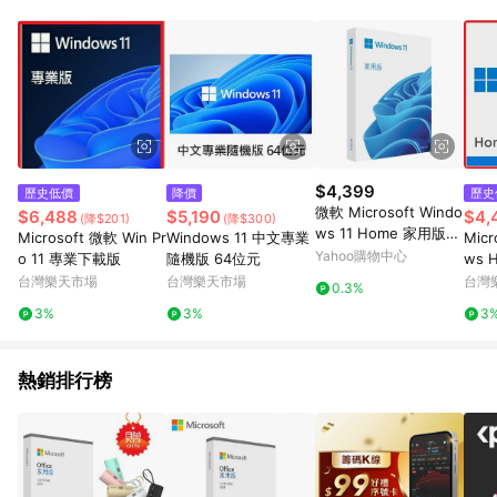
POINTS 回饋。 (3) 若購買之訂單（包含預購商品）未符合樂天
市場 45 天內完成訂單出貨及結帳，則不符合贈點資格。 (4) 如
使用APP、或中途瀏覽比價網、回饋網、Google等其他網頁、或
由網頁版(電腦版/手機版網頁)切換為App都將會造成追蹤中斷而
無法進行 LINE POINTS 回饋。 (5) LINE 購物為購物資訊整合性
平台，商品資料更新會有時間差，如顯示之商品規格、顏色、價
位、贈品與台灣樂天市場銷售網頁不符，以銷售網頁標示為準。
(6) 導購訂單已逾 365 天，根據台灣樂天回饋規定，逾期訂單將
不符合回饋資格。 (7) 若上述或其他原因，致使消費者無接收到
$4,399
歷史低價
降價
歷史
點數回饋或點數回饋有爭議，台灣樂天市場保有更改條款與法律
微軟 Microsoft Windo
$6,488
$5,190
$4,
(降$201)
(降$300)
追訴之權利，活動詳情以樂天市場網站公告為準。
ws 11 Home 家用版盒
Microsoft 微軟 Win Pr
Windows 11 中文專業
Micr
裝
Yahoo購物中心
o 11 專業下載版
隨機版 64位元
ws H
數位下
台灣樂天市場
台灣樂天市場
台灣
0.3%
64
3%
3%
3
熱銷排行榜