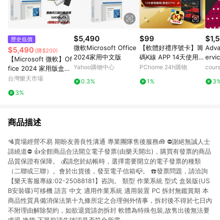
$5,490
$99
$1,5
歷史低價
微軟Microsoft Office
【軟體好禮序號卡】籌
Adva
$5,490
(降$200)
2024家用中文版
碼K線 APP 14天使用權
ervi
【Microsoft 微軟】Of
限
d Pr
Yahoo購物中心
PChome 24h購物
cour
fice 2024 家用版盒裝
+行動電源【三井3C】
台灣樂天市場
0.3%
1%
3
3%
商品描述
🛂賣場經營不易 期盼友善良性溝通 專業團隊售後服務🧰 ⛔️謝絕無誠人士
請繞道⛔️ 👍全館商品合法開立電子發票(由樂天開出)，購買有發票的商品
品質保證有保障。 💰請您於結帳時，選擇需要開立的電子發票的種類
（二聯或三聯）。會於出貨後，發至電子信箱📪。 ☎️發票問題，請洽詢
【樂天客服專線:02-25088181】咨詢。 類型 作業系統 型式 盒裝版(US
B安裝碟)可移機 語言 中文 適用作業系統 適用裝置 PC 拆封無鑑賞期 本
商品性質具備消保法第十九條所定之合理例外情事，拆封後不得於七日內
不附理由解除契約，如欲退貨請勿拆封 軟體為特殊包裝,故售出後無法要