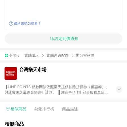
價格趨勢怎麼看？
設定到價通知
分類：
電腦電玩
電腦週邊配件
辦公室軟體
台灣樂天市場
▐ LINE POINTS 點數回饋依照樂天提供扣除折價券（優惠券）、
與運費後之最終金額進行計算。 ▐ 注意事項 (1) 部分服務及店家
不符合贈點資格，購買後將不贈送 LINE POINTS 點數，亦不得使
用點數紅包，如：ezcook 美食廚房、樂天市場商家付款中心、
Smart mobile、神腦生活、JS巨盛、樂天KOBO電子書，請詳閱
相似商品
熱銷排行榜
商品描述
LINE POINTS 加碼店家清單
（https://lin.ee/1MCw7pe/rcfk）。 (2) 需透過 LINE 購物前往
相似商品
台灣樂天市場，並在同一瀏覽器於24小時內結帳，才享有 LINE