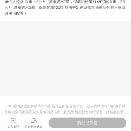
🚛四大超商 限重：5公斤 (營養奶水1箱，保健奶粉6罐) 🚛宅配限重：20
市場 45 天內完成訂單出貨及結帳，則不符合贈點資格。 (4) 如
使用APP、或中途瀏覽比價網、回饋網、Google等其他網頁、或
公斤(營養奶水3箱，保健奶粉12罐) 無法寄出再麻煩幫我重新分散下單或
由網頁版(電腦版/手機版網頁)切換為App都將會造成追蹤中斷而
改用宅配喔 !
無法進行 LINE POINTS 回饋。 (5) LINE 購物為購物資訊整合性
平台，商品資料更新會有時間差，如顯示之商品規格、顏色、價
位、贈品與台灣樂天市場銷售網頁不符，以銷售網頁標示為準。
(6) 導購訂單已逾 365 天，根據台灣樂天回饋規定，逾期訂單將
不符合回饋資格。 (7) 若上述或其他原因，致使消費者無接收到
點數回饋或點數回饋有爭議，台灣樂天市場保有更改條款與法律
追訴之權利，活動詳情以樂天市場網站公告為準。
LINE 購物是匯集購物情報與商品資訊的整合性平台，並依購物情報中的趨勢與
風格做合作網路商家的延伸商品推薦，商品資料更新會有時間差，請務必點擊
商品至各合作網路商家，確認現售價與購物條件，一切資訊以合作廠商網頁為
商品已停售
準。
加入筆記
設定到價通知