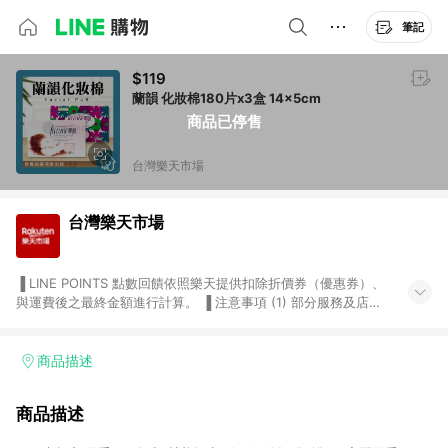
筆記
$119
蘭韻 化妝棉180片x3盒 14x5cm
商品已停售
台灣樂天市場
台灣樂天市場
▐ LINE POINTS 點數回饋依照樂天提供扣除折價券（優惠券）、
與運費後之最終金額進行計算。 ▐ 注意事項 (1) 部分服務及店家
不符合贈點資格，購買後將不贈送 LINE POINTS 點數，亦不得使
用點數紅包，如：ezcook 美食廚房、樂天市場商家付款中心、
Smart mobile、神腦生活、JS巨盛、樂天KOBO電子書，請詳閱
商品描述
LINE POINTS 加碼店家清單
（https://lin.ee/1MCw7pe/rcfk）。 (2) 需透過 LINE 購物前往
商品描述
台灣樂天市場，並在同一瀏覽器於24小時內結帳，才享有 LINE
POINTS 回饋。 (3) 若購買之訂單（包含預購商品）未符合樂天