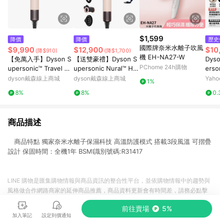
$1,599
降價
降價
歷史
國際牌奈米水離子吹風
$9,990
$12,900
$10
(降$910)
(降$1,700)
機 EH-NA27-W
【免萬入手】Dyson S
【送雙豪禮】Dyson S
Dys
PChome 24h購物
upersonic™ Travel HD
upersonic Nural™ HD
erso
19 隨行吹風機 (粉霧玫
16 全新一代 智能吹風
風機
dyson戴森線上商城
dyson戴森線上商城
Yah
1%
瑰)
機 粉霧玫瑰
壓 
8%
8%
0.
商品描述
商品特點 獨家奈米水離子保濕科技 高溫防護模式 搭載3段風溫 可摺疊
設計 保固時間：全機1年 BSMI識別號碼:R31417
LINE 購物是匯集購物情報與商品資訊的整合性平台，並依購物情報中的趨勢與
風格做合作網路商家的延伸商品推薦，商品資料更新會有時間差，請務必點擊
商品至各合作網路商家，確認現售價與購物條件，一切資訊以合作廠商網頁為
前往賣場
5%
準。
加入筆記
設定到價通知