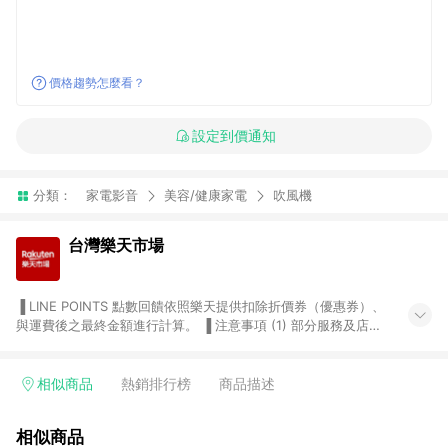
價格趨勢怎麼看？
設定到價通知
分類：
家電影音
美容/健康家電
吹風機
台灣樂天市場
▐ LINE POINTS 點數回饋依照樂天提供扣除折價券（優惠券）、
與運費後之最終金額進行計算。 ▐ 注意事項 (1) 部分服務及店家
不符合贈點資格，購買後將不贈送 LINE POINTS 點數，亦不得使
用點數紅包，如：ezcook 美食廚房、樂天市場商家付款中心、
Smart mobile、神腦生活、JS巨盛、樂天KOBO電子書，請詳閱
相似商品
熱銷排行榜
商品描述
LINE POINTS 加碼店家清單
（https://lin.ee/1MCw7pe/rcfk）。 (2) 需透過 LINE 購物前往
相似商品
台灣樂天市場，並在同一瀏覽器於24小時內結帳，才享有 LINE