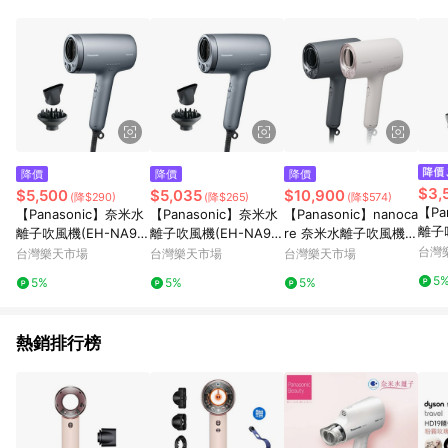
POINTS 回饋。 (3) 若購買之訂單（包含預購商品）未符合樂天
市場 45 天內完成訂單出貨及結帳，則不符合贈點資格。 (4) 如
使用APP、或中途瀏覽比價網、回饋網、Google等其他網頁、或
由網頁版(電腦版/手機版網頁)切換為App都將會造成追蹤中斷而
無法進行 LINE POINTS 回饋。 (5) LINE 購物為購物資訊整合性
平台，商品資料更新會有時間差，如顯示之商品規格、顏色、價
位、贈品與台灣樂天市場銷售網頁不符，以銷售網頁標示為準。
(6) 導購訂單已逾 365 天，根據台灣樂天回饋規定，逾期訂單將
不符合回饋資格。 (7) 若上述或其他原因，致使消費者無接收到
降價
降價
降價
點數回饋或點數回饋有爭議，台灣樂天市場保有更改條款與法律
$3,
$5,500
$5,035
$10,900
(降$290)
(降$265)
(降$574)
追訴之權利，活動詳情以樂天市場網站公告為準。
【Pa
【Panasonic】奈米水
【Panasonic】奈米水
【Panasonic】nanoca
離子吹
離子吹風機(EH-NA9
離子吹風機(EH-NA9
re 奈米水離子吹風機
M)
N)
N)
(EH-NA0K)
台灣
台灣樂天市場
台灣樂天市場
台灣樂天市場
5
5%
5%
5%
熱銷排行榜