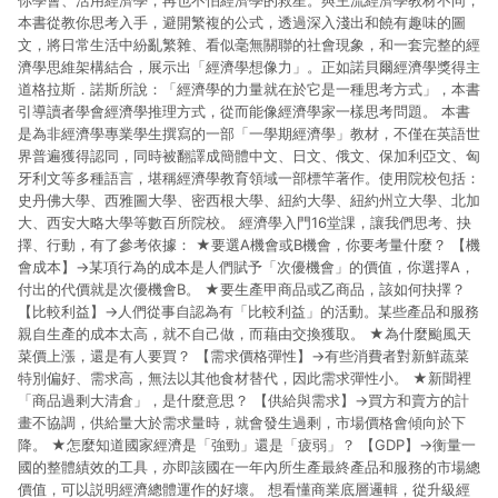
你學會、活用經濟學，再也不怕經濟學的救星。與主流經濟學教材不同，
本書從教你思考入手，避開繁複的公式，透過深入淺出和饒有趣味的圖
文，將日常生活中紛亂繁雜、看似毫無關聯的社會現象，和一套完整的經
濟學思維架構結合，展示出「經濟學想像力」。正如諾貝爾經濟學獎得主
道格拉斯．諾斯所說：「經濟學的力量就在於它是一種思考方式」，本書
引導讀者學會經濟學推理方式，從而能像經濟學家一樣思考問題。 本書
是為非經濟學專業學生撰寫的一部「一學期經濟學」教材，不僅在英語世
界普遍獲得認同，同時被翻譯成簡體中文、日文、俄文、保加利亞文、匈
牙利文等多種語言，堪稱經濟學教育領域一部標竿著作。使用院校包括：
史丹佛大學、西雅圖大學、密西根大學、紐約大學、紐約州立大學、北加
大、西安大略大學等數百所院校。 經濟學入門16堂課，讓我們思考、抉
擇、行動，有了參考依據： ★要選A機會或B機會，你要考量什麼？ 【機
會成本】→某項行為的成本是人們賦予「次優機會」的價值，你選擇A，
付出的代價就是次優機會B。 ★要生產甲商品或乙商品，該如何抉擇？
【比較利益】→人們從事自認為有「比較利益」的活動。某些產品和服務
親自生產的成本太高，就不自己做，而藉由交換獲取。 ★為什麼颱風天
菜價上漲，還是有人要買？ 【需求價格彈性】→有些消費者對新鮮蔬菜
特別偏好、需求高，無法以其他食材替代，因此需求彈性小。 ★新聞裡
「商品過剩大清倉」，是什麼意思？ 【供給與需求】→買方和賣方的計
畫不協調，供給量大於需求量時，就會發生過剩，市場價格會傾向於下
降。 ★怎麼知道國家經濟是「強勁」還是「疲弱」？ 【GDP】→衡量一
國的整體績效的工具，亦即該國在一年內所生產最終產品和服務的市場總
價值，可以説明經濟總體運作的好壞。 想看懂商業底層邏輯，從升級經