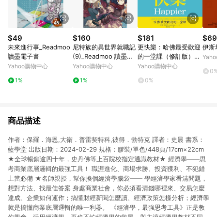
$49
$160
$181
$69
未來進行事_Readmoo
尼特族的異世界就職記
更快樂：哈佛最受歡迎
伊斯
讀墨電子書
(9)_Readmoo 讀墨電
的一堂課（修訂版）
Yah
子書
[二手書_普通]
Yahoo購物中心
Yahoo購物中心
Yahoo購物中心
0
1%
1%
0%
商品描述
作者：保羅．海恩,大衛．普雷契特科,彼得．勃特克 譯者：史晨 書系：
藍學堂 出版日期：2024-02-29 規格：膠裝/單色/448頁/17cm×22cm
★全球暢銷逾四十年，史丹佛等上百院校指定通識教材★ 經濟學——思
考商業底層邏輯的最強工具！ 職涯進化、商場求勝、投資獲利、不犯錯
上當必備 ★名師親授，幫你換個經濟學腦袋—— 學經濟學家看清問題，
想對方法、找最佳答案 身處商業社會，你必須看清錢哪裡來、交易怎麼
達成、企業如何運作；搞懂財經新聞怎麼讀、經濟政策怎樣分析；經濟學
就是搞懂商業底層邏輯的唯一利器。 《經濟學，最強思考工具》正是教