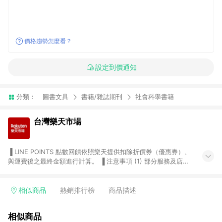
價格趨勢怎麼看？
設定到價通知
分類：
圖書文具
書籍/雜誌期刊
社會科學書籍
台灣樂天市場
▐ LINE POINTS 點數回饋依照樂天提供扣除折價券（優惠券）、
與運費後之最終金額進行計算。 ▐ 注意事項 (1) 部分服務及店家
不符合贈點資格，購買後將不贈送 LINE POINTS 點數，亦不得使
用點數紅包，如：ezcook 美食廚房、樂天市場商家付款中心、
Smart mobile、神腦生活、JS巨盛、樂天KOBO電子書，請詳閱
相似商品
熱銷排行榜
商品描述
LINE POINTS 加碼店家清單
（https://lin.ee/1MCw7pe/rcfk）。 (2) 需透過 LINE 購物前往
相似商品
台灣樂天市場，並在同一瀏覽器於24小時內結帳，才享有 LINE