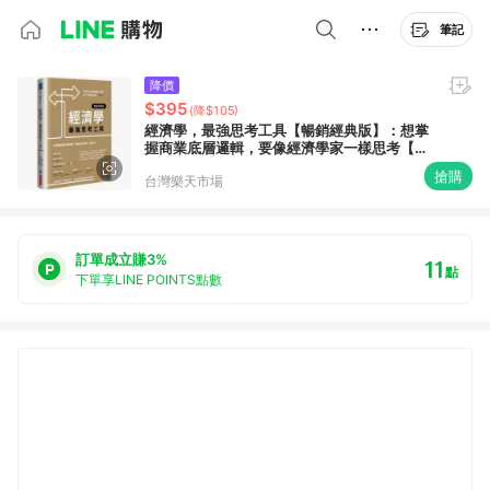
筆記
降價
$395
(降$105)
經濟學，最強思考工具【暢銷經典版】：想掌
握商業底層邏輯，要像經濟學家一樣思考【城
邦讀書花園】
搶購
台灣樂天市場
訂單成立賺3%
11
點
下單享LINE POINTS點數