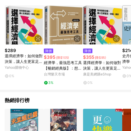
POINTS 回饋。 (3) 若購買之訂單（包含預購商品）未符合樂天
市場 45 天內完成訂單出貨及結帳，則不符合贈點資格。 (4) 如
使用APP、或中途瀏覽比價網、回饋網、Google等其他網頁、或
由網頁版(電腦版/手機版網頁)切換為App都將會造成追蹤中斷而
無法進行 LINE POINTS 回饋。 (5) LINE 購物為購物資訊整合性
平台，商品資料更新會有時間差，如顯示之商品規格、顏色、價
位、贈品與台灣樂天市場銷售網頁不符，以銷售網頁標示為準。
(6) 導購訂單已逾 365 天，根據台灣樂天回饋規定，逾期訂單將
不符合回饋資格。 (7) 若上述或其他原因，致使消費者無接收到
$289
$21
降價
降價
點數回饋或點數回饋有爭議，台灣樂天市場保有更改條款與法律
選擇經濟學︰如何做對
史丹
$395
$355
(降$105)
(降$95)
追訴之權利，活動詳情以樂天市場網站公告為準。
決策，讓人生更富足、
濟學
經濟學，最強思考工具
選擇經濟學：如何做對
幸福、美好[二手書_良
6個
Yahoo購物中心
Yah
【暢銷經典版】：想掌
決策，讓人生更富足、
好]
手書
握商業底層邏輯，要像
幸福、美好
台灣樂天市場
康是美網購eShop
0%
0
經濟學家一樣思考【城
3%
0%
邦讀書花園】
熱銷排行榜