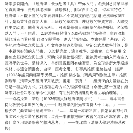
濟學腦袋開始。《經濟學，最強思考工具》帶你入門，逐步洞悉商業世界
的真實運作，走對職場求勝、商場獲利、財富自由之路。 ◎本書特色 1.
經濟學：不能不懂的商業底層邏輯／不能漏接的熱門話題 經濟學攸關生
計，是商業社會首要大事、上班族的基本功、理財族的投資方針、人際交
往主要談資、國高考必考科目，可說是每個人都得學的基礎知識。名師指
點入門，不可錯過。 2.經濟學很難懂？名師帶你無門檻學習，非經濟相
關領域者也看得懂 經濟至關重要，進入門檻卻高。本書包羅了基礎、必
學的經濟學概念與知識，行文多為敘述及譬喻、省卻公式及數學計算，是
一本親切好讀的入門書。 3.架構完整，適合教學、讀書會、自學使用 全
書包含基礎概念與知識，幫助想掌握整體視野、鍛鍊思考力的入門者進入
經濟學的世界。講解深入、舉例豐富且附有練習題。為全球多所大學通識
教材，亦適合讀書會、自學、應考之用。 ◎專業推薦 道格拉斯．諾斯
（1993年諾貝爾經濟學獎得主）推薦 楊少強（商業周刊副總主筆）推薦
劉瑞華（清華大學經濟學系教授）審定．導讀 「……經濟學的力量就在於
它是一種思考方式。對這種思考方式的理解曾經是（今後也將一直是）經
濟學對社會科學的革命性貢獻，有助於我們增進對周遭世界的理解。」
——道格拉斯．諾斯（1993年諾貝爾經濟學獎得主） 「………這本書會
從此改變你看世界的角度——用經濟學的眼光來看待大千世界。」 ——
楊少強（商業周刊副總主筆） 「………這是一本教科書，但怎麼看都可以
看出它不是普通的教科書，這是一本很想把學生教會的老師所寫的書，教
會什麼？用經濟學家的想法思考。」 ——劉瑞華（清華大學經濟學系教
授）