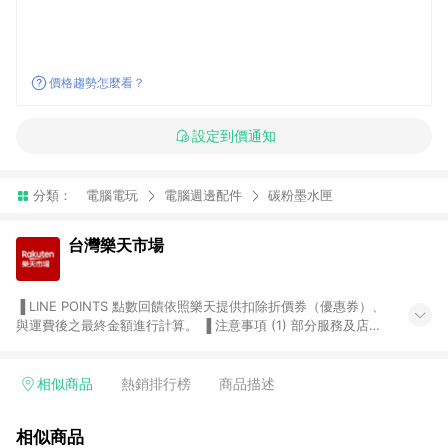
價格趨勢怎麼看？
設定到價通知
分類：
電腦電玩
電腦週邊配件
碳粉墨水匣
台灣樂天市場
▐ LINE POINTS 點數回饋依照樂天提供扣除折價券（優惠券）、
與運費後之最終金額進行計算。 ▐ 注意事項 (1) 部分服務及店家
不符合贈點資格，購買後將不贈送 LINE POINTS 點數，亦不得使
用點數紅包，如：ezcook 美食廚房、樂天市場商家付款中心、
Smart mobile、神腦生活、JS巨盛、樂天KOBO電子書，請詳閱
相似商品
熱銷排行榜
商品描述
LINE POINTS 加碼店家清單
（https://lin.ee/1MCw7pe/rcfk）。 (2) 需透過 LINE 購物前往
相似商品
台灣樂天市場，並在同一瀏覽器於24小時內結帳，才享有 LINE