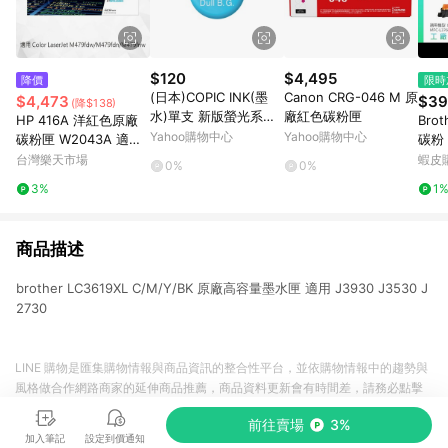
$120
$4,495
降價
限時
(日本)COPIC INK(墨
Canon CRG-046 M 原
$4,473
$39
(降$138)
水)單支 新版螢光系列-
廠紅色碳粉匣
HP 416A 洋紅色原廠
Bro
FBG2
Yahoo購物中心
Yahoo購物中心
碳粉匣 W2043A 適用
碳粉 
M479fdw/M479fdn/
FC-
台灣樂天市場
蝦皮
0%
0%
M479fnw/M454dw/
CDW
3%
1
M454dn
商品描述
brother LC3619XL C/M/Y/BK 原廠高容量墨水匣 適用 J3930 J3530 J
2730
LINE 購物是匯集購物情報與商品資訊的整合性平台，並依購物情報中的趨勢與
風格做合作網路商家的延伸商品推薦，商品資料更新會有時間差，請務必點擊
商品至各合作網路商家，確認現售價與購物條件，一切資訊以合作廠商網頁為
前往賣場
3%
準。
加入筆記
設定到價通知