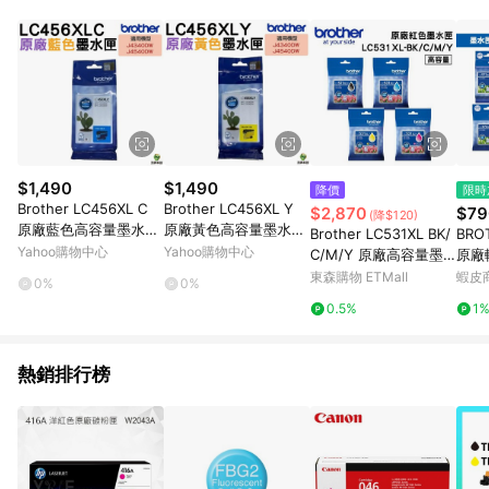
POINTS 回饋。 (3) 若購買之訂單（包含預購商品）未符合樂天
市場 45 天內完成訂單出貨及結帳，則不符合贈點資格。 (4) 如
使用APP、或中途瀏覽比價網、回饋網、Google等其他網頁、或
由網頁版(電腦版/手機版網頁)切換為App都將會造成追蹤中斷而
無法進行 LINE POINTS 回饋。 (5) LINE 購物為購物資訊整合性
平台，商品資料更新會有時間差，如顯示之商品規格、顏色、價
位、贈品與台灣樂天市場銷售網頁不符，以銷售網頁標示為準。
(6) 導購訂單已逾 365 天，根據台灣樂天回饋規定，逾期訂單將
不符合回饋資格。 (7) 若上述或其他原因，致使消費者無接收到
$1,490
$1,490
降價
限時
點數回饋或點數回饋有爭議，台灣樂天市場保有更改條款與法律
Brother LC456XL C
Brother LC456XL Y
$2,870
$79
(降$120)
追訴之權利，活動詳情以樂天市場網站公告為準。
原廠藍色高容量墨水匣
原廠黃色高容量墨水匣
Brother LC531XL BK/
BRO
適用 : MFC-J4340D
適用 : MFC-J4340D
Yahoo購物中心
Yahoo購物中心
C/M/Y 原廠高容量墨
原廠
W/J4540DW
W/J4540DW
水匣 四色組合
匣 
東森購物 ETMall
蝦皮
0%
0%
A3機
0.5%
1
DW)
熱銷排行榜