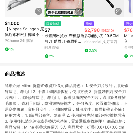
$1,000
限時加碼
降價
歷史
【Nippes Solingen 尼
$7
$2,790
$76
(降$310)
佩斯索林根】德國不鏽
🍧臺灣出貨🍧 帶梳修眉
多功能小刀 19.5CM
Mii
鋼夾式甘皮剪
PChome 24h購物
剪刀 颳眉刀 修眉剪刀
入
citiesocial 找 好東西
修眉剪 剃眉刀 自帶眉
蝦皮購物
台灣
1%
0.5%
梳 眉毛刀 眉剪 眉刀 便
2%
3
攜眉剪 美容工具 1215
商品描述
詳細介紹 Miine 折疊式修眉刀-3入 商品特色： 1. 安全刀片設計，用於修
飾眉毛、雜毛用 2. 手體工學防滑握柄，使用方便 3. 折疊好收納 安全刀
片設計，用於修飾眉毛、雜毛用。 保護肌膚的安全刀片，適用於各種雜
毛修飾， 鋒利且俐落，防滑握柄好施力， 任何角度、位置都能修除， 不
易刮傷肌膚，實用且安全， 不鏽鋼材質，耐用度佳，修眉初學者必備！
使用方法： 1. 臉/眉部修容、除細毛 2. 使用前可先於臉部輕輕塗抹乳液
3. 使用後以清水沖洗或是擦拭乾淨後，置於通風處收納即可 商品規格：
商品名稱：Miine 折疊式修眉刀-3入 商品尺寸：折疊10.8*1.6*0.6 cm