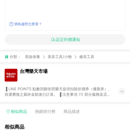
價格趨勢怎麼看？
設定到價通知
分類：
美妝保養
美容工具/小物
修容工具
台灣樂天市場
▐ LINE POINTS 點數回饋依照樂天提供扣除折價券（優惠券）、
與運費後之最終金額進行計算。 ▐ 注意事項 (1) 部分服務及店家
不符合贈點資格，購買後將不贈送 LINE POINTS 點數，亦不得使
用點數紅包，如：ezcook 美食廚房、樂天市場商家付款中心、
Smart mobile、神腦生活、JS巨盛、樂天KOBO電子書，請詳閱
相似商品
熱銷排行榜
商品描述
LINE POINTS 加碼店家清單
（https://lin.ee/1MCw7pe/rcfk）。 (2) 需透過 LINE 購物前往
相似商品
台灣樂天市場，並在同一瀏覽器於24小時內結帳，才享有 LINE