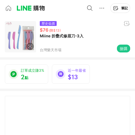
筆記
歷史低價
$76
(降$13)
Miine 折疊式修眉刀-3入
搶購
台灣樂天市場
訂單成立賺3%
近一年最省
2
$13
點