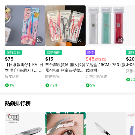
POINTS 回饋。 (3) 若購買之訂單（包含預購商品）未符合樂天
市場 45 天內完成訂單出貨及結帳，則不符合贈點資格。 (4) 如
使用APP、或中途瀏覽比價網、回饋網、Google等其他網頁、或
由網頁版(電腦版/手機版網頁)切換為App都將會造成追蹤中斷而
無法進行 LINE POINTS 回饋。 (5) LINE 購物為購物資訊整合性
平台，商品資料更新會有時間差，如顯示之商品規格、顏色、價
位、贈品與台灣樂天市場銷售網頁不符，以銷售網頁標示為準。
(6) 導購訂單已逾 365 天，根據台灣樂天回饋規定，逾期訂單將
不符合回饋資格。 (7) 若上述或其他原因，致使消費者無接收到
限時加碼
限時加碼
降價
限時
點數回饋或點數回饋有爭議，台灣樂天市場保有更改條款與法律
$75
$15
$45
$20
(降$15)
追訴之權利，活動詳情以樂天市場網站公告為準。
【日系報馬仔】KAI 日
🌸台灣現貨🌸 懶人拉髮
叉匙盒(19CM) 753 (款
J-0
本 貝印 修眉刀 (L.T型)
器4件組 兒童百變盤髮
式隨機)
寶雅
PELT-2B(2入) 剃眉毛
器 造形盤髮器 穿髮編
蝦皮購物
蝦皮購物
九乘九購物網
5
刮毛刀 除毛 DS00828
髮器 蓬鬆髮型造型器
1%
7.2%
2%
6
熱銷排行榜