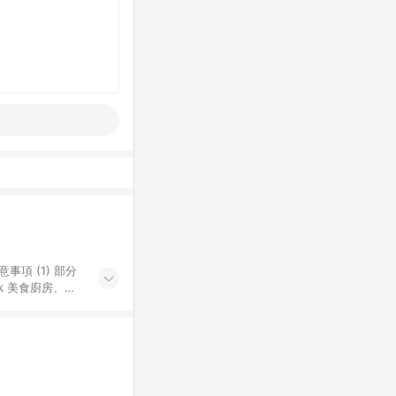
k 美食廚房、樂
S 加碼店家清單
導購訂