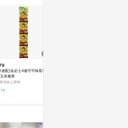
站公告為準。
79
$45
$42
家速配]金必士4連可可味星星造
徠福 橡皮圈 (1/2包3兩入) /包 #1
【徠福】#18
玉米脆果
8
入 /包
家福線上購物
Yahoo購物中心
Yahoo購物中
1%
0%
1%