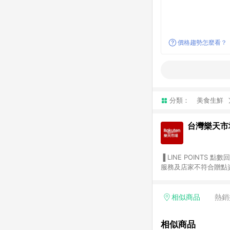
價格趨勢怎麼看？
分類：
美食生鮮
台灣樂天市
▐ LINE POINTS 點數回饋依照樂天提供扣除折價券（優惠券）、與運費後之最終金額進行計算。 ▐ 注意事項 (1) 部分
服務及店家不符合贈點資格
天市場商家付款中心、Sma
（https://lin.ee/1MCw7pe/rcfk）。 (2) 需透過 LINE 
享有 LINE POINTS 回饋。 (3) 若購買之訂單（包含預購商品）未符合樂天市場 45 天內完成訂單
相似商品
熱銷
合贈點資格。 (4) 如使用APP、或中途瀏覽比價網、回饋網、Google等其他網頁、或由網頁版(電腦版/手機版網頁)切
換為App都將會造成追蹤中斷而無法進行 LIN
相似商品
會有時間差，如顯示之商品