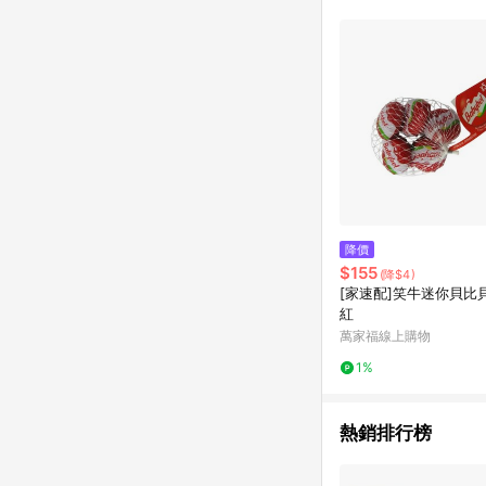
單已逾 365 天，根據台灣樂天回饋
點數回饋或點數回饋有
降價
$155
(降$4)
[家速配]笑牛迷你貝比
紅
萬家福線上購物
1%
熱銷排行榜