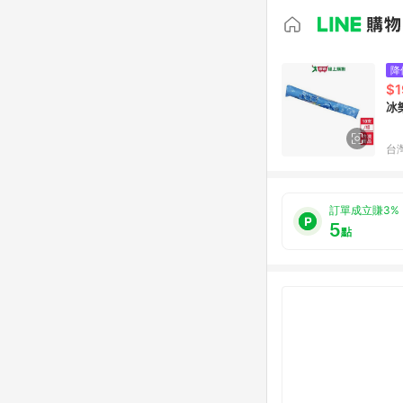
降
$1
冰
台
訂單成立賺3%
5
點