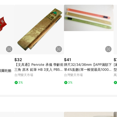
規定，逾期訂單將不符合回饋資格。 (7) 若上述或其他原因，致使消費者無接收到
爭議，台灣樂天市場保有更改條款與法律追訴之權利，活動詳情以樂天市場網
$32
$41
$
【文具通】Penrote 承儀 學齡前
牌尺32/34/36mm【APP滿額下
[
三角 原木 鉛筆 HB 3支入 PB563
單4%點數(單一帳號最高1000
型
貝爾乾酪
7 A1110605【APP滿額下單10%
點)】7/31止
台灣樂天市場
台灣樂天市場
萬
點數(單一帳號最高1500點)】8/
3%
3%
31止