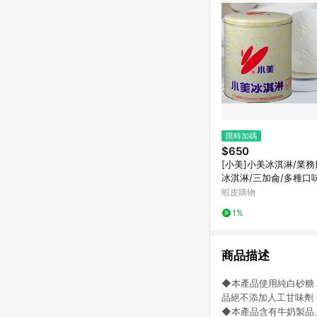
限時加碼
$650
[小美]小美冰淇淋/業務
冰淇淋/三加侖/多種口
蝦皮購物
1%
商品描述
◆本產品使用純白砂糖
品絕不添加人工甘味劑（
◆本產品含有牛奶製品