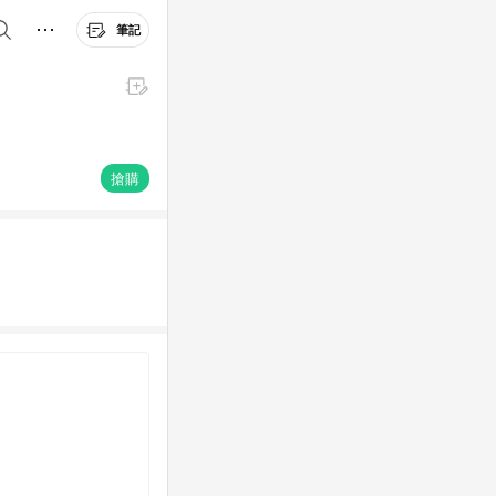
筆記
搶購