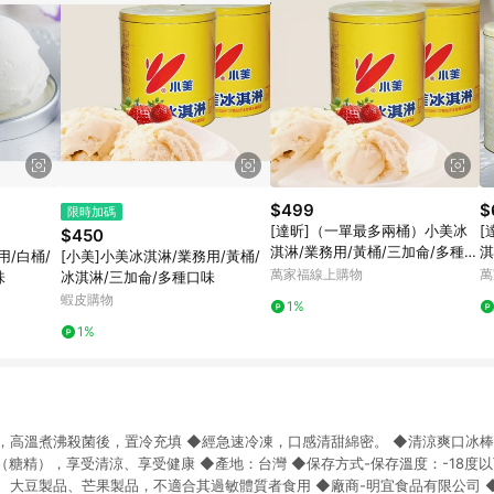
$499
$
限時加碼
[達昕]（一單最多兩桶）小美冰
[
$450
淇淋/業務用/黃桶/三加侖/多種口
淇
用/白桶/
[小美]小美冰淇淋/業務用/黃桶/
味/下單請備註口味
味
萬家福線上購物
萬
味
冰淇淋/三加侖/多種口味
蝦皮購物
1%
1%
，高溫煮沸殺菌後，置冷充填 ◆經急速冷凍，口感清甜綿密。 ◆清涼爽口冰棒
糖精），享受清涼、享受健康 ◆產地：台灣 ◆保存方式-保存溫度：-18度以
、大豆製品、芒果製品，不適合其過敏體質者食用 ◆廠商-明宜食品有限公司 