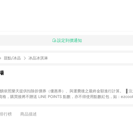
設定到價通知
甜點/冰品
冰品冰淇淋
場
，購買後將不贈送 LINE POINTS 點數，亦不得使用點數紅包，如：ezcoo
rt mobile、神腦生活、JS巨盛、樂天KOBO電子書，請詳閱 LINE POINT
購物前往台灣樂天市場，並在同一瀏覽器於24小時內結帳，才
出貨及結帳，則不符
排行榜
商品描述
E POINTS 回饋。 (5) LINE 購物為購物資訊整合性平台，商品資料更新
規格、顏色、價位、贈品與台灣樂天市場銷售網頁不符，以銷售網頁標示為準。 (6) 