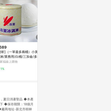
689
$1,149
降價
達昕]（一單最多兩桶）小美冰
【哈根達斯-冷凍宅配】歐風甜點
$119
(降$41)
淋/業務用/白桶/三加侖/多種口
派對迷你杯16入組(官方旗艦直
Niseko新
/下單請備註口味
送)
家福線上購物
PChome 24h購物
萬家福線上購
1%
1%
1%
，夏日消暑聖品 ◆本產
下 ◆保存期限：18個月
◆廠商地址-新北市樹林