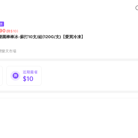
價
90
(降$10)
樂園棒棒冰-蘇打10支/組(120G/支)【愛買冷凍】
灣樂天市場
近期最省
$10