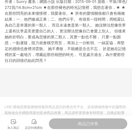
作者：Sunry 書系：網路小說 出版日期：2015-09-01 規格：平裝/單色/
市場 45 天內完成訂單出貨及結帳，則不符合贈點資格。 (4) 如
使用APP、或中途瀏覽比價網、回饋網、Google等其他網頁、或
272頁/14.8cm×21cm ★在那些褪色的時光記憶裡，我想念著你，★ ★
由網頁版(電腦版/手機版網頁)切換為App都將會造成追蹤中斷而
在那些閃亮的未來憧憬裡，我愛著你。★ 所有的愛情關係都只會有兩種
無法進行 LINE POINTS 回饋。 (5) LINE 購物為購物資訊整合性
結果：一、他們修成正果；二、他們分手。 有很長一段時間，周曉霖以
平台，商品資料更新會有時間差，如顯示之商品規格、顏色、價
為自己是幸運的第一類人， 而且永遠會是第一類人。 她沒辦法想像世界
位、贈品與台灣樂天市場銷售網頁不符，以銷售網頁標示為準。
上還有比李孟奕更愛自己的人， 更沒辦法想像自己會愛上別人。 但後來
(6) 導購訂單已逾 365 天，根據台灣樂天回饋規定，逾期訂單將
她終於明白，要成為悲慘的第二類人，其實一點也不難， 只要一點困
不符合回饋資格。 (7) 若上述或其他原因，致使消費者無接收到
惑，一點遲疑，阻力就會橫空而至， 再加上一分軟弱、一絲妥協，再堅
點數回饋或點數回饋有爭議，台灣樂天市場保有更改條款與法律
定的感情也會煙消雲散。 她不勇敢，不能總是念念不忘， 於是她在記憶
追訴之權利，活動詳情以樂天市場網站公告為準。
裡的某一處地方，埋藏起那些相戀的時光， 可是歲月過去，為什麼那些
往日的回憶仍如此閃亮？
LINE 購物是匯集購物情報與商品資訊的整合性平台，並依購物情報中的趨勢與
風格做合作網路商家的延伸商品推薦，商品資料更新會有時間差，請務必點擊
商品至各合作網路商家，確認現售價與購物條件，一切資訊以合作廠商網頁為
商品已停售
準。
加入筆記
設定到價通知