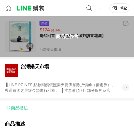
筆記
降價
$174
(降$46)
驀然回首，你依然在【城邦讀書花園】
商品已停售
台灣樂天市場
台灣樂天市場
▐ LINE POINTS 點數回饋依照樂天提供扣除折價券（優惠券）、
與運費後之最終金額進行計算。 ▐ 注意事項 (1) 部分服務及店家
不符合贈點資格，購買後將不贈送 LINE POINTS 點數，亦不得使
用點數紅包，如：ezcook 美食廚房、樂天市場商家付款中心、
Smart mobile、神腦生活、JS巨盛、樂天KOBO電子書，請詳閱
商品描述
LINE POINTS 加碼店家清單
（https://lin.ee/1MCw7pe/rcfk）。 (2) 需透過 LINE 購物前往
商品描述
台灣樂天市場，並在同一瀏覽器於24小時內結帳，才享有 LINE
POINTS 回饋。 (3) 若購買之訂單（包含預購商品）未符合樂天