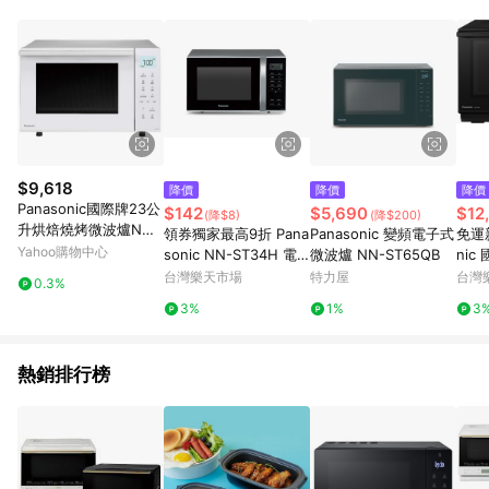
POINTS 回饋。 (3) 若購買之訂單（包含預購商品）未符合樂天
市場 45 天內完成訂單出貨及結帳，則不符合贈點資格。 (4) 如
使用APP、或中途瀏覽比價網、回饋網、Google等其他網頁、或
由網頁版(電腦版/手機版網頁)切換為App都將會造成追蹤中斷而
無法進行 LINE POINTS 回饋。 (5) LINE 購物為購物資訊整合性
平台，商品資料更新會有時間差，如顯示之商品規格、顏色、價
位、贈品與台灣樂天市場銷售網頁不符，以銷售網頁標示為準。
(6) 導購訂單已逾 365 天，根據台灣樂天回饋規定，逾期訂單將
不符合回饋資格。 (7) 若上述或其他原因，致使消費者無接收到
$9,618
降價
降價
降價
點數回饋或點數回饋有爭議，台灣樂天市場保有更改條款與法律
Panasonic國際牌23公
$142
$5,690
$12
(降$8)
(降$200)
追訴之權利，活動詳情以樂天市場網站公告為準。
升烘焙燒烤微波爐NN-
領券獨家最高9折 Pana
Panasonic 變頻電子式
免運新
FS301
Yahoo購物中心
sonic NN-ST34H 電
微波爐 NN-ST65QB
nic
波蓋雲母片
平板
台灣樂天市場
特力屋
台灣
0.3%
色 N
3%
1%
3
熱銷排行榜