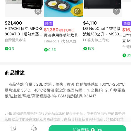
$21,400
$4,110
降價
降價
HITACHI 日立 MRO-S
LG NeoChef™ 智慧微
$1,380
$16
(降$1,100)
800AT 31L過熱水蒸氣
波爐/30公升 - MS303
微波專用多功能炊具
日本新
烘烤微波爐 MROS800
2JAS
台灣樂天市場
LG官方線上商城
立 M
citiesocial 找 好東西
AT
氣 水
台灣
3%
15%
0.5%
參考 
3
代購
商品描述
商品特點 容量：23L 烘烤．燒烤．微波 自動加熱感知 100℃~250℃
烘烤溫度 35℃、40℃發酵溫度設定 保固時間： 1. 全機1年 2. 印刷電路
板/磁控管/馬達/高壓變壓器3年 BSMI識別號碼:R31417
LINE 購物是匯集購物情報與商品資訊的整合性平台，並依購物情報中的趨勢與
風格做合作網路商家的延伸商品推薦，商品資料更新會有時間差，請務必點擊
商品至各合作網路商家，確認現售價與購物條件，一切資訊以合作廠商網頁為
前往賣場
3%
準。