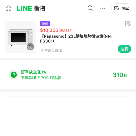
筆記
降價
$10,355
(降$545)
【Panasonic】23L烘焙燒烤微波爐(NN-
FS301)
搶購
台灣樂天市場
訂單成立賺3%
310
點
下單享LINE POINTS點數