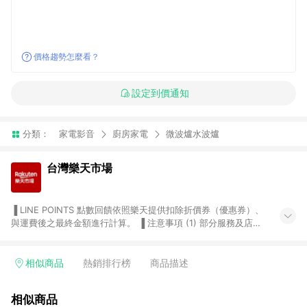
價格趨勢怎麼看？
設定到價通知
分類：
家電影音
廚房家電
微波爐水波爐
台灣樂天市場
▐ LINE POINTS 點數回饋依照樂天提供扣除折價券（優惠券）、
與運費後之最終金額進行計算。 ▐ 注意事項 (1) 部分服務及店家
不符合贈點資格，購買後將不贈送 LINE POINTS 點數，亦不得使
用點數紅包，如：ezcook 美食廚房、樂天市場商家付款中心、
Smart mobile、神腦生活、JS巨盛、樂天KOBO電子書，請詳閱
相似商品
熱銷排行榜
商品描述
LINE POINTS 加碼店家清單
（https://lin.ee/1MCw7pe/rcfk）。 (2) 需透過 LINE 購物前往
相似商品
台灣樂天市場，並在同一瀏覽器於24小時內結帳，才享有 LINE