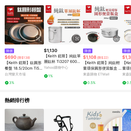
POINTS 回饋。 (3) 若購買之訂單（包含預購商品）未符合樂天
市場 45 天內完成訂單出貨及結帳，則不符合贈點資格。 (4) 如
使用APP、或中途瀏覽比價網、回饋網、Google等其他網頁、或
由網頁版(電腦版/手機版網頁)切換為App都將會造成追蹤中斷而
無法進行 LINE POINTS 回饋。 (5) LINE 購物為購物資訊整合性
平台，商品資料更新會有時間差，如顯示之商品規格、顏色、價
位、贈品與台灣樂天市場銷售網頁不符，以銷售網頁標示為準。
(6) 導購訂單已逾 365 天，根據台灣樂天回饋規定，逾期訂單將
不符合回饋資格。 (7) 若上述或其他原因，致使消費者無接收到
$1,130
降價
降價
降價
點數回饋或點數回饋有爭議，台灣樂天市場保有更改條款與法律
【Keith 鎧斯】純鈦單
$690
$1,108
$1,
(降$138)
(降$22)
追訴之權利，活動詳情以樂天市場網站公告為準。
層鈦杯 Ti3207 600ml
【Keith 鎧斯】鈦圓形
【Keith 鎧斯】純鈦輕
【Ke
可明火 泡麵杯 露營 悠
Yahoo購物中心
餐盤 18.5/20cm Ti551
量環保圓形便當飯盒 8
量環
遊戶外
3/4 鈦盤 餐具 美學餐
00ml Ti5327 露營 悠
Ti5
台灣樂天市場
東森購物 ETMall
東森購
1%
具 野炊 露營 悠遊戶外
遊戶外
碗 
3%
0.5%
0.
悠遊
熱銷排行榜