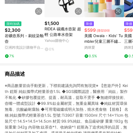
$1,500
限時加碼
降價
降價
RIDEA 碳纖水壺架 超
$2,300
$599
$59
(降$599)
輕 公路車水壺架
岩礦壺系列 - 刷紋染釉
美國 Owala - Kids' Tu
美國 
Yahoo購物中心
壺
mbler兒童三層不鏽鋼
三層
｜矽膠吸管水壺｜12oz
亞洲跨境設計購物平台
媽咪愛
媽咪
0%
/ 355ml
Pinkoi
7%
0.5%
0.
商品描述
※商品數量皆由手動更新，下標前建議先詢問有無現貨※ 【悠遊戶外】Kei
th 鎧斯 純鈦攜帶式輕量茶壺1.5L ◆SGS國際認證，醫療用「純鈦」製作
不氧化 ◆矽膠包覆提把、提蓋，耐高溫，提取不燙手 ◆無縫焊接技術、
壺嘴一體成型設計 ◆99.9%鈦金屬材質，無重金屬異味 ◆純鈦材質環保
無毒、抗酸鹼耐腐蝕 ◆可用電磁爐或明火加熱，燒水煮食物 【規格】 名
稱:純鈦攜帶式輕量茶壺1.5L 型號:Ti3907 容量:1500ml 尺寸:14×11cm 包
裝尺寸:14.5×14.5×14.5cm 材質:99.9%純鈦、食品級矽膠 重量:192g 包
裝重量:342g 內容物:鈦茶壺*1、收納袋*1 鎧斯為了追求純淨的品質，無