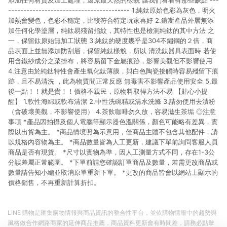
添加任何材質及加工處理，還原最天然的樣貌 讓我們看看有那些缺點 ---
---------------------------------------- 1.純鈦原始色彩為灰色，明火
加熱會變色，色彩不穩定，比較符合特定玩家喜好 2.鎧斯產品外層無添
加任何化學塗層，純鈦易殘留指紋，其特性也是檢測純鈦的其中方法 之
一，保留鈦原始無加工狀態 3.純鈦的硬度幾乎是304不鏽鋼的２倍，商
品表面上並無添加防刮層，保留純鈦樣貌，所以 清洗鈦器具表面時 若使
用含鐵紗成分之菜掛布，將容易留下金屬痕跡，影響美觀但不影響使用
4.注意由於純鈦特性會產生氧化鈦薄膜，與白色陶瓷接觸時容易殘留下痕
跡，且不易清洗 ，此為物質間正常反應 無毒害不影響產品使用安全 5.最
後一點！！就是貴！！價格不親民，原物料取得方法不易 【貼心小提
醒】 1.軟性海綿或軟布清潔 2.中性洗碗精或清水洗滌 3.請勿使用去漬粉
（會破壞美觀，不影響使用） 4.茶飲咖啡勿久放，容易滋生茶垢 ◎注意
事項 *產品因拍攝及個人電腦等顯示器色溫關係，顏色可能略有差異，實
際以出貨為主。 *商品情境照為示意用，僅商品主體不包含其他配件，請
以規格內容物為主。 *商品數量皆為人工更新，建議下單前詢問客服人員
商品是否有現貨。 *尺寸以實物為準，因人工測量方式不同，存在1-3公
分誤差屬正常範圍。 *下單前請您確認訂單商品及數量，若需更改商品或
數量請告知小編並取消原單重新下單。 *更改的商品皆會以網站上顯示的
價格銷售，不再重新計算折扣。
LINE 購物是匯集購物情報與商品資訊的整合性平台，並依購物情報中的趨勢與
風格做合作網路商家的延伸商品推薦，商品資料更新會有時間差，請務必點擊