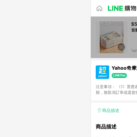
$5
首
Y
Yahoo奇
注意事項： 《1》需透
期，無取消訂單或退貨行為
易成立時間為準)，同一
網等其他平台完成交易結
能會造成追蹤中斷而無法進
商品描述
將會排除【訂單活動折
又再經由Yahoo奇摩
商品描述
Yahoo奇摩超級商城
台，商品資料更新會有