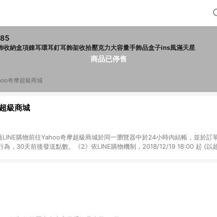
85
飾收納盒項錬耳環耳釘耳飾架收拾壓克力大容量手飾品盒子ins風滿天星
商品已停售
ahoo奇摩超級商城
摩超級商城
過LINE購物前往Yahoo奇摩超級商城於同一瀏覽器中於24小時內結帳，並於
，30天前後發送點數。《2》依LINE購物機制，2018/12/19 18:00 起 (
訂單中，同一商品不論件數，最高回饋500點 (含加碼點數)。 《3》如中途透
帳，將無法獲得點數回饋。《4》如途中用戶由網頁版(電腦版/手機版網頁)切換
行 LINE POINTS 回饋，反之由APP切換至網頁版亦無法進行回饋。 《5
扣 (含折價券折扣)】、【超贈點扣抵】、【福利金扣抵】及【訂單運費】等金額
首頁點進Yahoo奇摩超級商城入口進入後消費，或過程中點擊過Yahoo奇摩首頁
EDM電子廣告郵件及APP推播廣告，將無法獲得點數回饋。《7》LINE 購物為
時間差，如顯示之商品規格、顏色、價位、贈品與Yahoo奇摩超級商城銷售網