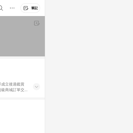
筆記
訂單成立後過鑑賞
以超級商城訂單交
過比價網、回饋
為 App將有可
》回饋點數的計算
。 《6》若中間
的超級商城廣告及
購物資訊整合性平
頁不符，以銷售網