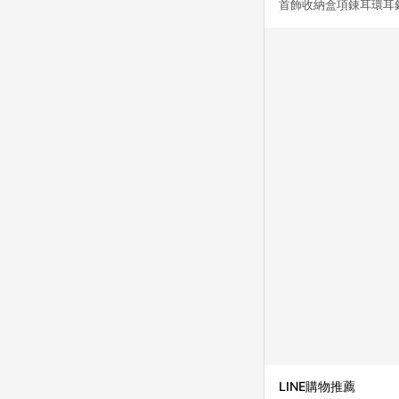
首飾收納盒項錬耳環耳
頁標示為準！
LINE購物推薦