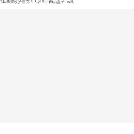
釘耳飾架收拾壓克力大容量手飾品盒子ins風