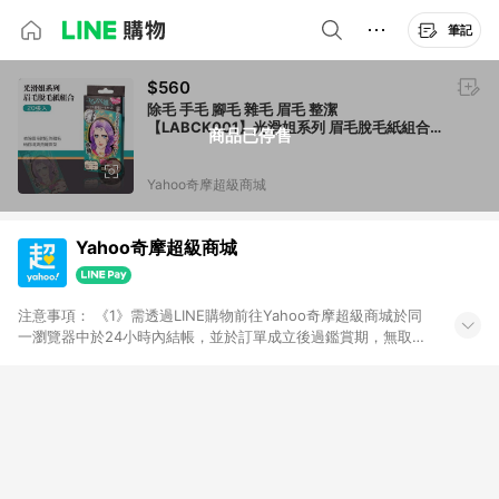
筆記
$560
除毛 手毛 腳毛 雜毛 眉毛 整潔
【LABCK001】光滑姐系列 眉毛脫毛紙組合
商品已停售
(20張入)
Yahoo奇摩超級商城
Yahoo奇摩超級商城
注意事項： 《1》需透過LINE購物前往Yahoo奇摩超級商城於同
一瀏覽器中於24小時內結帳，並於訂單成立後過鑑賞期，無取消
訂單或退貨行為，30天前後發送點數。《2》依LINE購物機制，
2018/12/19 18:00 起 (以超級商城訂單交易成立時間為準)，同一
訂單中，同一商品不論件數，最高回饋500點 (含加碼點數)。
《3》如中途透過比價網、回饋網等其他平台完成交易結帳，將無
法獲得點數回饋。《4》如途中用戶由網頁版(電腦版/手機版網頁)
切換為 App將有可能會造成追蹤中斷而無法進行 LINE POINTS
回饋，反之由APP切換至網頁版亦無法進行回饋。 《5》回饋點