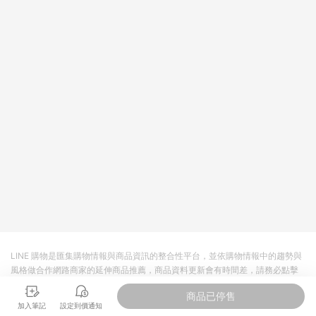
數的計算將會排除【訂單活動折扣 (含折價券折扣)】、【超贈點
扣抵】、【福利金扣抵】及【訂單運費】等金額。 《6》若中間
又再經由Yahoo奇摩首頁點進Yahoo奇摩超級商城入口進入後消
費，或過程中點擊過Yahoo奇摩首頁的超級商城廣告及Yahoo奇
摩超級商城EDM電子廣告郵件及APP推播廣告，將無法獲得點數
回饋。《7》LINE 購物為購物資訊整合性平台，商品資料更新會
有時間差，如顯示之商品規格、顏色、價位、贈品與Yahoo奇摩
超級商城銷售網頁不符，以銷售網頁標示為準！
LINE 購物是匯集購物情報與商品資訊的整合性平台，並依購物情報中的趨勢與
風格做合作網路商家的延伸商品推薦，商品資料更新會有時間差，請務必點擊
商品至各合作網路商家，確認現售價與購物條件，一切資訊以合作廠商網頁為
商品已停售
準。
加入筆記
設定到價通知