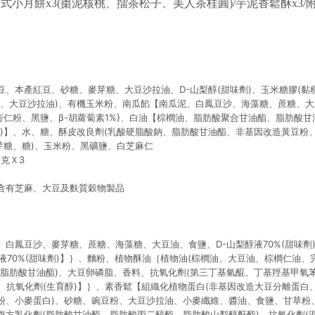
廣式小月餅x3(棗泥核桃、擂茶松子、美人茶桂圓)/芋泥香鬆酥x3/
、本產紅豆、砂糖、麥芽糖、大豆沙拉油、D-山梨醇(甜味劑)、玉米糖膠(黏
糖、大豆沙拉油)、有機玉米粉、南瓜餡【南瓜泥、白鳳豆沙、海藻糖、蔗糖、大
、杏仁粉、黑鹽、β-胡蘿蔔素1%}、白油【棕櫚油、脂肪酸聚合甘油酯、脂肪酸
劑)】、水、糖、酥皮改良劑(乳酸硬脂酸鈉、脂肪酸甘油酯、非基因改造黃豆粉、
芽糖、糖)、玉米粉、黑礦鹽、白芝麻仁
公克Ｘ3
含有芝麻、大豆及麩質穀物製品
、白鳳豆沙、麥芽糖、蔗糖、海藻糖、大豆油、食鹽、D-山梨醇液70%(甜味劑
液70%(甜味劑)】｝、麵粉、植物酥油｛植物油(棕櫚油、大豆油、棕櫚仁油、
脂肪酸甘油酯)、大豆卵磷脂、香料、抗氧化劑(第三丁基氫醌、丁基羥基甲氧苯
素、抗氧化劑(生育醇)】｝、素香鬆【組織化植物蛋白(非基因改造大豆分離蛋白
粉、小麥蛋白)、砂糖、豌豆粉、大豆沙拉油、小麥纖維、醬油、食鹽、甘草粉
複方乳化劑(脂肪酸甘油酯、脂肪酸丙二醇酯、脂肪酸山梨醇酐酯)、抗氧化劑(