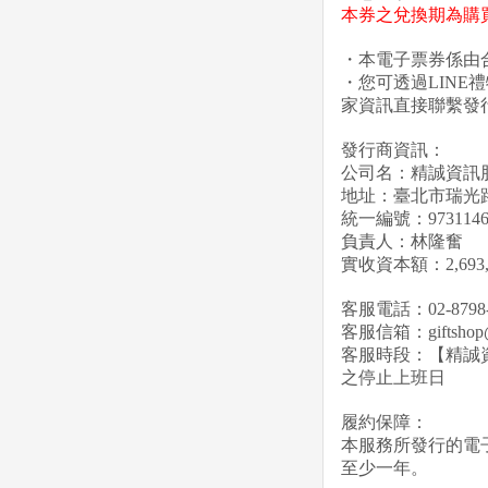
本券之兌換期為購買當
・本電子票券係由
・您可透過LIN
家資訊直接聯繫發
發行商資訊：
公司名：精誠資訊
地址：臺北市瑞光路
統一編號：9731146
負責人：林隆奮
實收資本額：2,693,9
客服電話：02-8798-
客服信箱：giftshop@s
客服時段：【精誠
之停止上班日
履約保障：
本服務所發行的電
至少一年。