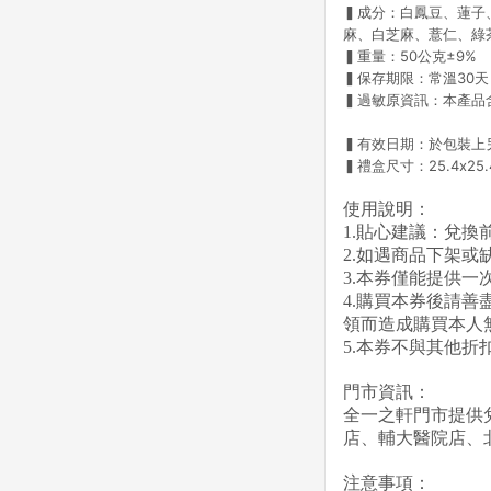
▍成分：白鳳豆、蓮子
麻、白芝麻、薏仁、綠
▍重量：50公克±9%
▍保存期限：常溫30天
▍過敏原資訊：本產品
▍有效日期：於包裝上
▍禮盒尺寸：25.4x25.4
使用說明：
1.貼心建議：兌
2.如遇商品下架
3.本券僅能提供
4.購買本券後請
領而造成購買本人
5.本券不與其他
門市資訊：
全一之軒門市提供
店、輔大醫院店、
注意事項：