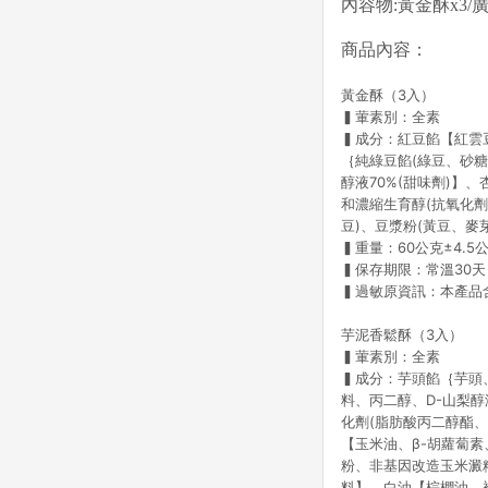
內容物:黃金酥x3/
商品內容：
黃金酥（3入）
▍葷素別：全素
▍成分：紅豆餡【紅雲豆
｛純綠豆餡(綠豆、砂
醇液70%(甜味劑)】
和濃縮生育醇(抗氧化
豆)、豆漿粉(黃豆、麥
▍重量：60公克±4.5
▍保存期限：常溫30天
▍過敏原資訊：本產品
芋泥香鬆酥（3入）
▍葷素別：全素
▍成分：芋頭餡｛芋頭
料、丙二醇、D-山梨醇
化劑(脂肪酸丙二醇酯、
【玉米油、β-胡蘿蔔
粉、非基因改造玉米澱
料】、白油【棕櫚油、