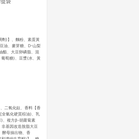
附提袋
稠劑)】、麵粉、素蛋黃
豆油、麥芽糖、D-山梨
甘油酯、大豆卵磷脂、混
葡萄糖)、豆漿(水、黃
)、二氧化鈦、香料【香
完全氫化硬質棕油)、乳
)、複方β-胡蘿蔔素
、非基因改造脫脂大豆
、酵母抽出物、香
混和濃縮生育醇)】、糖