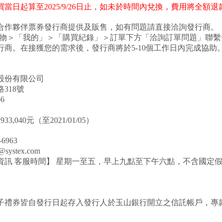
日起算至2025/9/26日
止
，如未於時間內兌換，費用將全額退
合作夥伴票券發行商提供及販售，如有問題請直接洽詢發行商。
E禮物＞「我的」＞「購買紀錄」＞訂單下方「洽詢訂單問題」聯
行商。在接獲您的需求後，發行商將於5-10個工作日內完成協助
股份有限公司
318號
6
33,040元（至2021/01/05）
6963
ystex.com
資訊 客服時間】 星期一至五，早上九點至下午六點，不含國定
子禮券皆自發行日起存入發行人於玉山銀行開立之信託帳戶，專