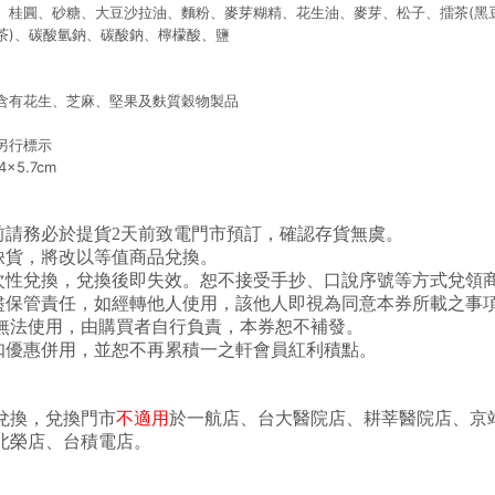
、桂圓、砂糖、大豆沙拉油、麵粉、麥芽糊精、花生油、麥芽、松子、擂茶(黑
茶)、碳酸氫鈉、碳酸鈉、檸檬酸、鹽
含有花生、芝麻、堅果及麩質穀物製品
另行標示
x5.7cm
換前請務必於提貨2天前致電門市預訂，確認存貨無虞。
或缺貨，將改以等值商品兌換。
一次性兌換，兌換後即失效。恕不接受手抄、口說序號等方式兌領
善盡保管責任，如經轉他人使用，該他人即視為同意本券所載之事
無法使用，由購買者自行負責，本券恕不補發。
折扣優惠併用，並恕不再累積一之軒會員紅利積點。
兌換，兌換門市
不適用
於一航店、台大醫院店、耕莘醫院店、京
北榮店、台積電店。