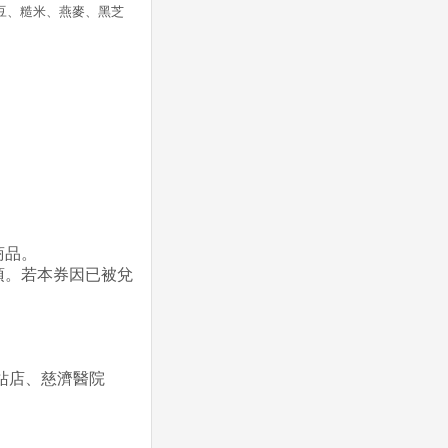
豆、糙米、燕麥、黑芝
商品。
項。若本券因已被兌
站店、慈濟醫院