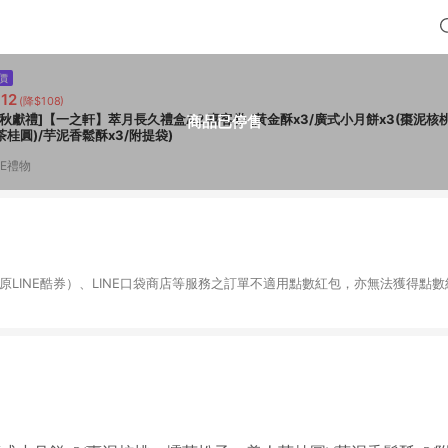
價
12
(降$108)
獻禮]【一之軒】萃月長久禮盒A2 喜客券 (黃金酥x3/廣式小月餅x3(棗泥核桃、擂茶松子、美
商品已停售
茶桂圓)/芋泥香鬆酥x3/附提袋)
NE禮物
物（原LINE酷券）、LINE口袋商店等服務之訂單不適用點數紅包，亦無法獲得點數