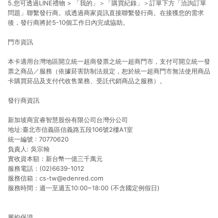
5.您可透過LINE禮物 > 「我的」＞「購買紀錄」＞訂單下方「洽詢訂單
問題」聯繫發行商。或透過商家資訊直接聯繫發行商。在接獲您的需求
後，發行商將於5-10個工作日內完成協助。
門市資訊
本卡適用台灣地區開立統一超商發票之統一超商門市，支付可開立統一發
票之商品／服務（依據菸害防制法規定，恕於統一超商門市無法使用商品
卡購買菸品及支付代收售業務、受託代銷商品之服務）。
發行商資訊
新加坡商宜睿智慧股份有限公司台灣分公司
地址:臺北市信義區信義路五段106號2樓A1室
統一編號 : 70770620
負責人: 吳宗翰
實收資本額：新台幣一億三千萬元
服務電話：(02)6639-1012
服務信箱：cs-tw@edenred.com
服務時間：週一至週五10:00~18:00 (不含國定例假日)
履約保證