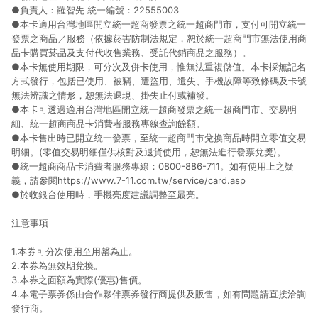
●負責人：羅智先 統一編號：22555003
●本卡適用台灣地區開立統一超商發票之統一超商門市，支付可開立統一
發票之商品／服務（依據菸害防制法規定，恕於統一超商門市無法使用商
品卡購買菸品及支付代收售業務、受託代銷商品之服務）。
●本卡無使用期限，可分次及併卡使用，惟無法重複儲值。本卡採無記名
方式發行，包括已使用、被竊、遭盜用、遺失、手機故障等致條碼及卡號
無法辨識之情形，恕無法退現、掛失止付或補發。
●本卡可透過適用台灣地區開立統一超商發票之統一超商門市、交易明
細、統一超商商品卡消費者服務專線查詢餘額。
●本卡售出時已開立統一發票，至統一超商門市兌換商品時開立零值交易
明細。(零值交易明細僅供核對及退貨使用，恕無法進行發票兌獎)。
●統一超商商品卡消費者服務專線：0800-886-711。如有使用上之疑
義，請參閱https://www.7-11.com.tw/service/card.asp
●於收銀台使用時，手機亮度建議調整至最亮。
注意事項
1.本券可分次使用至用罄為止。
2.本券為無效期兌換。
3.本券之面額為實際(優惠)售價。
4.本電子票券係由合作夥伴票券發行商提供及販售，如有問題請直接洽詢
發行商。