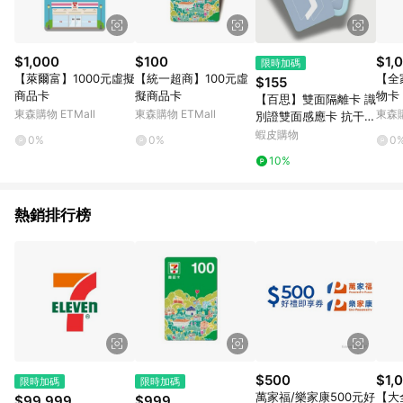
$1,000
$100
$1,
限時加碼
【萊爾富】1000元虛擬
【統一超商】100元虛
【全
$155
商品卡
擬商品卡
物卡
【百思】雙面隔離卡 識
東森購物 ETMall
東森購物 ETMall
東森購
別證雙面感應卡 抗干擾
卡 雙卡隔離 防感應干
蝦皮購物
0%
0%
0
擾卡 雙卡抗干擾
10%
熱銷排行榜
$500
$1,
限時加碼
限時加碼
萬家福/樂家康500元好
【大
$99,999
$999