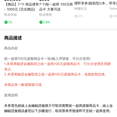
禮即享券(餘額型)(本券
即享
【贈品】7-11 商品禮券
7-11統一超商 100元商
無法存入錢包中使用)
神腦生活
Yah
- 1000元 [完全贈品]
品卡 大量可談
蝦皮商城
蝦皮購物
0%
0
1%
2.8%
商品描述
商品內容
統一超商100元虛擬商品卡一張(輸入序號後．可分次使用)
1.本票券驗證金鑰取得之統一超商100元虛擬商品卡，可分次使用至用罄
為止。
2.本票券驗證金鑰取得之統一超商100元虛擬商品卡，為無效期兌換。
本商品單一帳號限購10張
使用說明
本券需先經線上金鑰驗證服務方可取得實際統一超商虛擬商品卡，線上金
鑰驗證服務請參照以下步驟進行，取得票券序號後即可至統一超商使用。