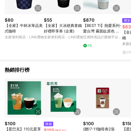
$80
$55
$870
歷史
【全家】中杯冰單品美
【全家】大冰經典拿鐵
【BEST Ti】熱愛系列-
$63
式咖啡
好禮即享券 (企業)
愛台灣 霧面鈦原色 純
【全
鈦隨行杯 450ml
全家便利商店 - LINE禮物
全家便利商店 - LINE禮物
亞洲跨境設計購物平台
鐵
Pinkoi
東森購
1%
0
熱銷排行榜
$100
$100
$15
降價
【星巴克】110元星享
(贈)7-11咖啡劵2張
【星
$155
(降$20)