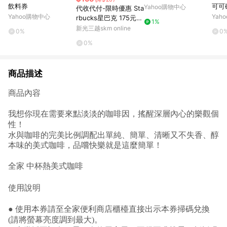
飲料券
可可
Yahoo購物中心
代收代付-限時優惠 Sta
Yahoo購物中心
Yah
rbucks星巴克 175元星
1%
享飲料券_電子憑證
新光三越skm online
0%
0
0%
商品描述
商品內容
我想你現在需要來點淡淡的咖啡因，搖醒深層內心的樂觀個
性！
水與咖啡的完美比例調配出單純、簡單、清晰又不失香、醇
本味的美式咖啡，品嚐快樂就是這麼簡單！
全家 中杯熱美式咖啡
使用說明
● 使用本券請至全家便利商店櫃檯直接出示本券掃碼兌換
(請將螢幕亮度調到最大)。