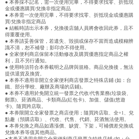
● 本券採不記名，需一次使用完畢，不得要求找零、折抵現
金或優惠購買/兌換非指定商品
● 本券需一次使用完畢，不得要求找零、折抵現金或優惠購
買/兌換非指定商品
● 結帳時請出示本券，兌換後店舖人員將會收回此券，且不
得重覆使用。
● 本券請妥善保管，若遺失、毀損或保存不當而造成模糊辨
識不清，恕不補發；影印亦不得使用。
● 全家便利商店保留本活動修改及購買優惠指定商品之權
利，且不另行通知。
● 使用時須符合本券載明之品牌與規格。商品兌換後，無法
提供退貨及換貨。
● 本券不適用非開立全家便利商店發票之特殊店鋪 (如：台
鐵、部分學校、廠辦及商場的店鋪)。
● 本券不適用於免開立統一發票之代收/代售業務(垃圾袋、
郵票)、菸酒商品、卡類商品(紅包卡)、加值、儲值(悠遊
卡)、隨買跨店取。
● 本券限開立全家發票之商店使用；隨買跨店取、全+1、兌
點趣（預購店取）、代收、代售、代銷、菸酒無法使用。
● 本券兌換之商品如遇漲價、缺貨、下架，可補價差兌換或
兌換本券等值其他商品。
●本券不適用非開立全家便利商店發票之特殊店鋪 (如：台