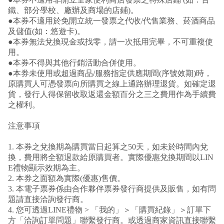
鐵、部分學校、廠辦及商場的店鋪)。
●本券不適用於免開立統一發票之代收/代售業務、菸酒商品
及儲值(如：悠遊卡)。
●本券無法兌換現金或找零，請一次抵用完畢，不可重複使
用。
●本券不得與其他行銷活動合併使用。
●本券未使用或超過商品/服務指定供應期間(序號效期)時，
原購買人可憑發票向所購買之線上通路辦理退貨。如確定退
貨，發行人得保留收取返還金額百分之三之費用作為手續費
之權利。
注意事項
1. 本券之兌換期為購買當日起算之50天，如未於時間內兌
換，費用將全額退款給原購買者。
實際優惠兌換期間以LIN
E禮物顯示效期為主。
2. 本券之面額為實際(優惠)售價。
3. 本電子票券係由合作夥伴票券發行商提供及販售，如有問
題請直接洽詢發行商。
4. 您可透過LINE禮物 > 「我的」＞「購買紀錄」＞訂單下
方「洽詢訂單問題」聯繫發行商。或透過商家資訊直接聯繫