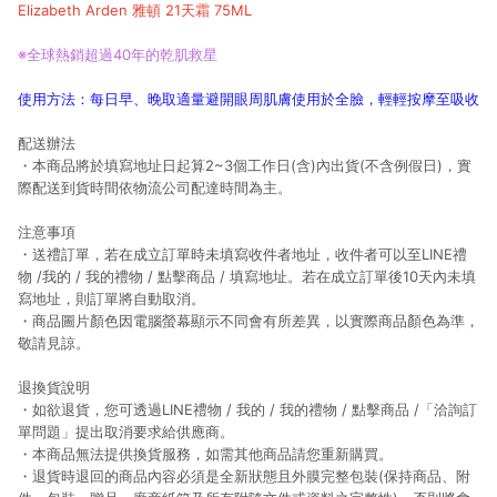
Elizabeth Arden 雅頓 21天霜 75ML
※全球熱銷超過40年的乾肌救星
使用方法：每日早、晚取適量避開眼周肌膚使用於全臉，輕輕按摩至吸收
配送辦法
・本商品將於填寫地址日起算2~3個⼯作日(含)內出貨(不含例假日)，實
際配送到貨時間依物流公司配達時間為主。
注意事項
・送禮訂單，若在成立訂單時未填寫收件者地址，收件者可以至LINE禮
物 /我的 / 我的禮物 / 點擊商品 / 填寫地址。若在成立訂單後10天內未填
寫地址，則訂單將自動取消。
・商品圖片顏色因電腦螢幕顯示不同會有所差異，以實際商品顏色為準，
敬請見諒。
退換貨說明
・如欲退貨，您可透過LINE禮物 / 我的 / 我的禮物 / 點擊商品 /「洽詢訂
單問題」提出取消要求給供應商。
・本商品無法提供換貨服務，如需其他商品請您重新購買。
・退貨時退回的商品內容必須是全新狀態且外膜完整包裝(保持商品、附