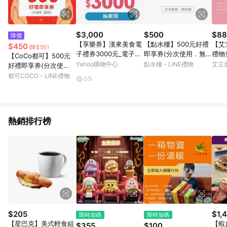
$3,000
$500
$88
降價
【享樂券】漢來美食電
【點水樓】500元好禮
【艾
$450
(降$50)
子禮券3000元_電子憑
即享券(分次使用．無
禮物券
【CoCo都可】500元
證
效期)
Yahoo購物中心
點水樓 - LINE禮物
艾立蛋
好禮即享券(分次使
用．無效期)
都可COCO - LINE禮物
0%
熱銷排行榜
$205
$1,
限時加碼
限時加碼
【星巴克】美式輕食組
【蝦
$355
$100