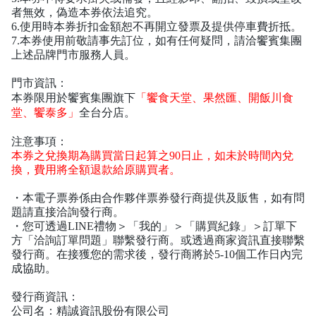
者無效，偽造本券依法追究。
6.使用時本券折扣金額恕不再開立發票及提供停車費折抵。
7.本券使用前敬請事先訂位，如有任何疑問，請洽饗賓集團
上述品牌門市服務人員。
門市資訊
：
本券限用於饗賓集團旗下
「饗食天堂、果然匯、開飯川食
堂、饗泰多」
全台分店。
注意事項
：
本券之兌換期為購買當日起算之90日止，如未於時間內兌
換，費用將全額退款給原購買者。
・本電子票券係由合作夥伴票券發行商提供及販售，如有問
題請直接洽詢發行商。
・您可透過
LINE
禮物＞「我的」＞「購買紀錄」＞訂單下
方「洽詢訂單問題」聯繫發行商。或透過商家資訊直接聯繫
發行商。在接獲您的需求後，發行商將於
5-10
個工作日內完
成協助。
發行商資訊
：
公司名：精誠資訊股份有限公司