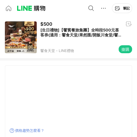
筆記
$500
[生日禮物]【饗賓餐旅集團】全時段500元喜
客券(適用：饗食天堂/果然匯/開飯川食堂/饗
泰多)
搶購
饗食天堂 - LINE禮物
價格趨勢怎麼看？