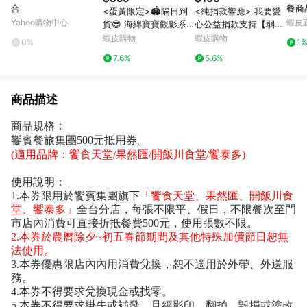
合
餐商品券
<蛋黃限定>🏟️隔日到
<純捐款響應> 我要愛
務費
Yahoo購物中心
蝦皮
貨😎 海綿寶寶觀影系
心公益捐款支持【弱勢
列 盒玩 確認款 全新現
孩童物資箱募集活動】
蝦皮購物
蝦皮購物
0%
1
貨
《社團法人高雄市八方
7.6%
5.6%
義行團關懷協會》
商品描述
商品規格：
饗賓餐旅集團500元抵用券。
(適用品牌：饗食天堂/果然匯/開飯川食堂/饗泰多)
使用說明
：
1.本券限用於饗賓集團旗下
「饗食天堂、果然匯、開飯川食
堂、饗泰多」
全台分店，每張不限平、假日，不限餐次至門
市店內消費可直接折抵餐費500元，使用張數不限。
2.本券於農曆除夕~初五春節期間及其他特殊加價節日恕無
法使用。
3.本券優惠限店內內用消費兌換，恕不適用於外帶、外送服
務。
4.本券不得要求兌換現金或找零。
5.本券不得要求掛失或補發，且經影印、翻拍、毀損或塗改