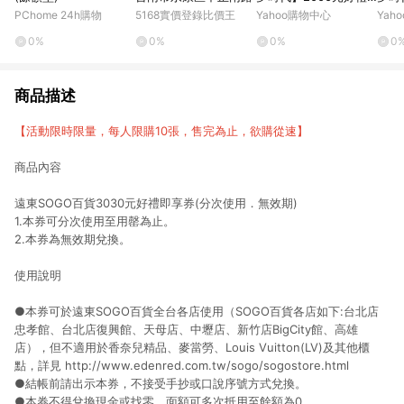
即享券(餘額型)
即享
PChome 24h購物
5168實價登錄比價王
Yahoo購物中心
Yah
折
0%
0%
0%
0
商品描述
【活動限時限量，每人限購10張，售完為止，欲購從速】
商品內容
遠東SOGO百貨3030元好禮即享券(分次使用．無效期)
1.本券可分次使用至用罄為止。
2.本券為無效期兌換。
使用說明
●本券可於遠東SOGO百貨全台各店使用（SOGO百貨各店如下:台北店
忠孝館、台北店復興館、天母店、中壢店、新竹店BigCity館、高雄
店），但不適用於香奈兒精品、麥當勞、Louis Vuitton(LV)及其他櫃
點，詳見
http://www.edenred.com.tw/sogo/sogostore.html
●結帳前請出示本券，不接受手抄或口說序號方式兌換。
●本券不得兌換現金或找零，面額可多次抵用至餘額為0。