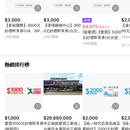
$3,000
$3,000
$2,
降價
【星裕國際】3000元
【環球購物中心】300
【遠
$4,975
(降$25)
好禮即享券(UA、ISPO
0元好禮即享券(分次使
00
[寵愛禮]【愛買】5000
⁺、HOKA) (分次使
用．無效期)
LINE禮物
LINE禮物
Yah
元好禮即享券(分次使
用．無效期)
用．無效期)
LINE禮物
0
熱銷排行榜
$1,000
$29,880,000
$2,000
$2,
愛買1000元好禮即享券
中正南路愛買工業地｜
【統一時代百貨高雄店
【統
(餘額型)
台南市永康區中正南路
夢時代】2000元好禮
夢時