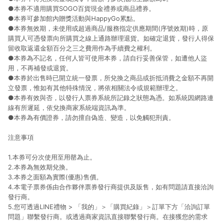
●本券不適用購買SOGO百貨現金禮券或商品禮券。
●本券可參加館內贈獎活動與HappyGo累點。
●本券無效期，未使用或超過商品/服務指定供應期間(序號效期)時，原
購買人可憑發票向所購買之線上通路辦理退貨。如確定退貨，發行人得保
留收取返還金額百分之三之費用作為手續費之權利。
●本券為不記名，任何人皆可使用本券，請自行妥善保管，如遭他人盜
用，不再補發或退貨。
●本券於出售時已開立統一發票，所兌換之商品或折抵消費之金額不再開
立發票，惟如有其他特殊情況，將依相關法令或規範辦理之。
●本券有效與否，以發行人票券系統所記錄之狀態為憑。如系統因網路連
線有所遲延，依兌換商家系統端資訊為準。
●本券為有價證券，請勿擅自偽造、變造，以免觸犯刑責。
注意事項
1.本券可分次使用至用罄為止。
2.本券為無效期兌換。
3.本券之面額為實際(優惠)售價。
4.本電子票券係由合作夥伴票券發行商提供及販售，如有問題請直接洽詢
發行商。
5.您可透過LINE禮物 > 「我的」＞「購買紀錄」＞訂單下方「洽詢訂單
問題」聯繫發行商。或透過商家資訊直接聯繫發行商。在接獲您的需求