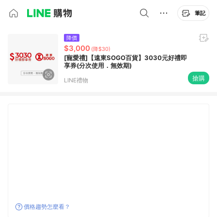
筆記
降價
$3,000
(降$30)
[寵愛禮]【遠東SOGO百貨】3030元好禮即
享券(分次使用．無效期)
搶購
LINE禮物
價格趨勢怎麼看？