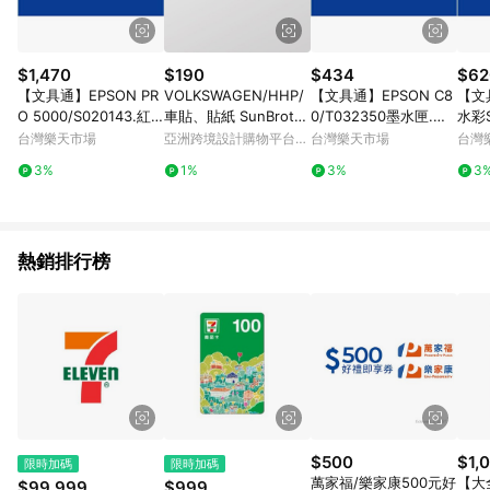
$1,470
$190
$434
$62
【文具通】EPSON PR
VOLKSWAGEN/HHP/
【文具通】EPSON C8
【文
O 5000/S020143.紅 R
車貼、貼紙 SunBroth
0/T032350墨水匣.紅
水彩S
1010263【APP滿額下
er孫氏兄弟
R1010200【APP滿額
R10
台灣樂天市場
亞洲跨境設計購物平台
台灣樂天市場
台灣
單10%點數(單一帳號最
下單10%點數(單一帳號
下單
Pinkoi
3%
1%
3%
3
高1500點)】8/31止
最高1500點)】8/31止
最高1
熱銷排行榜
$500
$1,
限時加碼
限時加碼
萬家福/樂家康500元好
【大
$99,999
$999