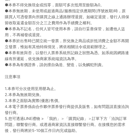
●本券不得兌換現金或找零，面額可多次抵用至餘額為0。
●本券無效期，未使用或超過商品/服務指定供應期間(序號效期)時，原
購買人可憑發票向所購買之線上通路辦理退貨。如確定退貨，發行人得保
留收取返還金額百分之三之費用作為手續費之權利。
●本券為不記名，任何人皆可使用本券，請自行妥善保管，如遭他人盜
用，不再補發或退貨。
●本券於出售時已開立統一發票，所兌換之商品或折抵消費之金額不再開
立發票，惟如有其他特殊情況，將依相關法令或規範辦理之。
●本券有效與否，以發行人票券系統所記錄之狀態為憑。如系統因網路連
線有所遲延，依兌換商家系統端資訊為準。
●本券為有價證券，請勿擅自偽造、變造，以免觸犯刑責。
注意事項
1.本券可分次使用至用罄為止。
2.本券為無效期兌換。
3.本券之面額為實際(優惠)售價。
4.本電子票券係由合作夥伴票券發行商提供及販售，如有問題請直接洽詢
發行商。
5.您可透過LINE禮物 > 「我的」＞「購買紀錄」＞訂單下方「洽詢訂單
問題」聯繫發行商。或透過商家資訊直接聯繫發行商。在接獲您的需求
後，發行商將於5-10個工作日內完成協助。