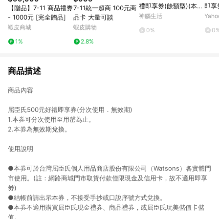
禮即享券(餘額型)(本券
即享
【贈品】7-11 商品禮券
7-11統一超商 100元商
無法存入錢包中使用)
神腦生活
Yah
- 1000元 [完全贈品]
品卡 大量可談
蝦皮商城
蝦皮購物
0%
0
1%
2.8%
商品描述
商品內容
屈臣氏500元好禮即享券(分次使用．無效期)
1.本券可分次使用至用罄為止。
2.本券為無效期兌換。
使用說明
●本券可於台灣屈臣氏個人用品商店股份有限公司（Watsons）各實體門
市使用。(註：網路商城門市取貨付款僅限現金及信用卡，故不適用即享
劵)
●結帳前請出示本券，不接受手抄或口說序號方式兌換。
●本券不適用購買屈臣氏現金禮券、商品禮券，或屈臣氏玩美儲值卡儲
值。