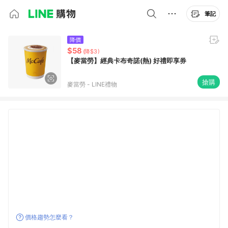
筆記
降價
$58
(降$3)
【麥當勞】經典卡布奇諾(熱) 好禮即享券
搶購
麥當勞 - LINE禮物
價格趨勢怎麼看？