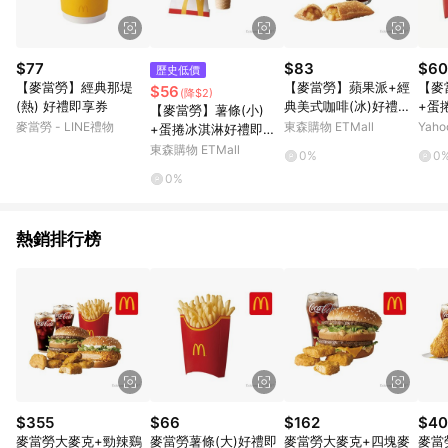
$77
$83
$60
歷史低價
【麥當勞】經典那堤
【麥當勞】蘋果派+經
【麥
$56
(降$2)
(熱) 好禮即享券
典美式咖啡(冰)好禮即
+蛋
【麥當勞】薯條(小)
享券
券
麥當勞 - LINE禮物
東森購物 ETMall
Yah
+蛋捲冰淇淋好禮即享
券
東森購物 ETMall
0%
0
0%
熱銷排行榜
$355
$66
$162
$40
麥當勞大麥克+勁辣鷄
麥當勞薯條(大)好禮即
麥當勞大麥克+四塊麥
麥當