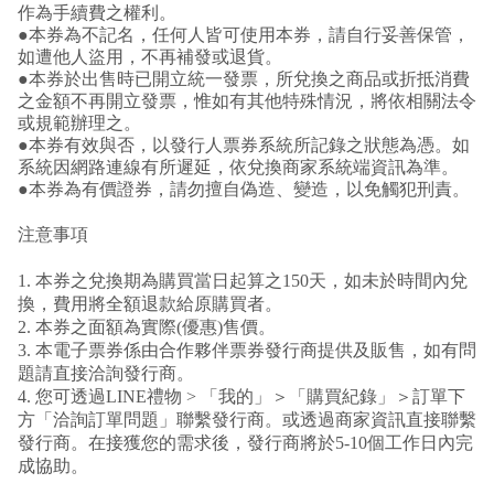
作為手續費之權利。
●本券為不記名，任何人皆可使用本券，請自行妥善保管，
如遭他人盜用，不再補發或退貨。
●本券於出售時已開立統一發票，所兌換之商品或折抵消費
之金額不再開立發票，惟如有其他特殊情況，將依相關法令
或規範辦理之。
●本券有效與否，以發行人票券系統所記錄之狀態為憑。如
系統因網路連線有所遲延，依兌換商家系統端資訊為準。
●本券為有價證券，請勿擅自偽造、變造，以免觸犯刑責。
注意事項
1. 本券之兌換期為購買當日起算之150天，如未於時間內兌
換，費用將全額退款給原購買者。
2. 本券之面額為實際(優惠)售價。
3. 本電子票券係由合作夥伴票券發行商提供及販售，如有問
題請直接洽詢發行商。
4. 您可透過LINE禮物 > 「我的」＞「購買紀錄」＞訂單下
方「洽詢訂單問題」聯繫發行商。或透過商家資訊直接聯繫
發行商。在接獲您的需求後，發行商將於5-10個工作日內完
成協助。