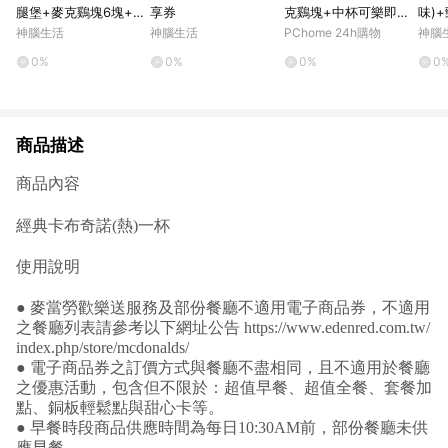
腿堡+麥克鷄塊6塊+薯
享券
克鷄塊+中杯可樂即享
味)
條(大)+可樂(中)*2好
券
鷄塊
神腦生活
神腦生活
PChome 24h購物
神腦
禮即享券
樂(
0%
0%
0%
0
商品描述
商品內容
經典卡布奇諾(熱)一杯
使用說明
● 麥當勞歡樂送服務及部份餐廳不適用電子商品券，不適用
之餐廳列表請參考以下網址公告
https://www.edenred.com.tw/
index.php/store/mcdonalds/
● 電子商品券之訂價方式與餐廳不盡相同，且不適用於餐廳
之優惠活動，包含但不限於：超值早餐、超值全餐、套餐加
點、銅板輕鬆點與甜心卡等。
● 早餐時段商品供應時間為每日10:30AM前，部份餐廳未供
應早餐。