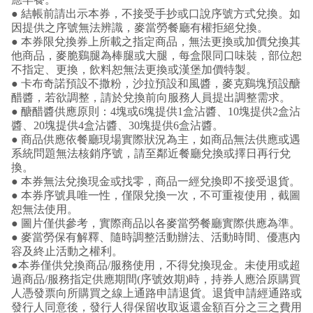
● 結帳前請出示本券，不接受手抄或口說序號方式兌換。如
因提供之序號無法辨識，麥當勞餐廳有權拒絕兌換。
● 本券限兌換券上所載之指定商品，無法更換或加價兌換其
他商品，麥脆鷄腿為棒腿或大腿，每盒限同口味裝，部位恕
不指定、更換，飲料恕無法更換或漢堡加價特製。
● 卡布奇諾預設不撒粉，沙拉預設和風醬，麥克鷄塊預設醣
醋醬，若欲調整，請於兌換前向服務人員提出調整需求。
● 醣醋醬供應原則：4塊或6塊提供1盒沾醬、10塊提供2盒沾
醬、20塊提供4盒沾醬、30塊提供6盒沾醬。
● 商品供應依餐廳現場實際狀況為主，如商品無法供應或遇
系統問題無法核銷序號，請至鄰近餐廳兌換或擇日再行兌
換。
● 本券無法兌換現金或找零，商品一經兌換即不接受退貨。
● 本券序號具唯一性，僅限兌換一次，不可重複使用，截圖
恕無法使用。
● 圖片僅供參考，實際商品以各麥當勞餐廳實際供應為準。
● 麥當勞保有解釋、隨時調整活動辦法、活動時間、優惠內
容及終止活動之權利。
●本券僅供兌換商品/服務使用，不得兌換現金。未使用或超
過商品/服務指定供應期間(序號效期)時，持券人應洽原購買
人憑發票向所購買之線上通路申請退貨。退貨申請經通路或
發行人同意後，發行人得保留收取返還金額百分之三之費用