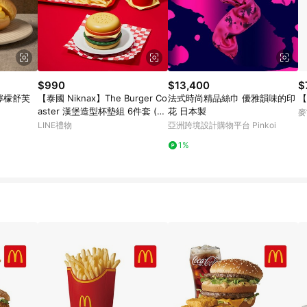
$990
$13,400
$
檸檬舒芙
【泰國 Niknax】The Burger Co
法式時尚精品絲巾 優雅韻味的印
【
aster 漢堡造型杯墊組 6件套 (
花 日本製
麥
杯墊 仿真玩具 整人玩具 惡搞玩
LINE禮物
亞洲跨境設計購物平台 Pinkoi
具 騙人玩具 )
1%