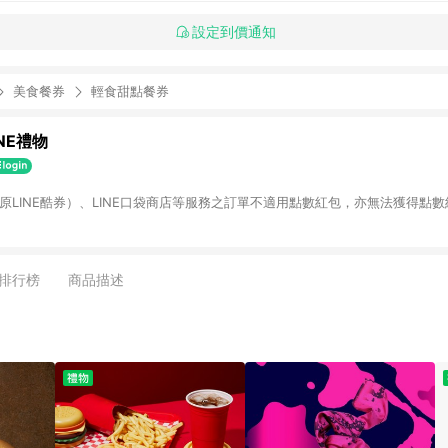
設定到價通知
美食餐券
輕食甜點餐券
INE禮物
物（原LINE酷券）、LINE口袋商店等服務之訂單不適用點數紅包，亦無法獲得點數
排行榜
商品描述