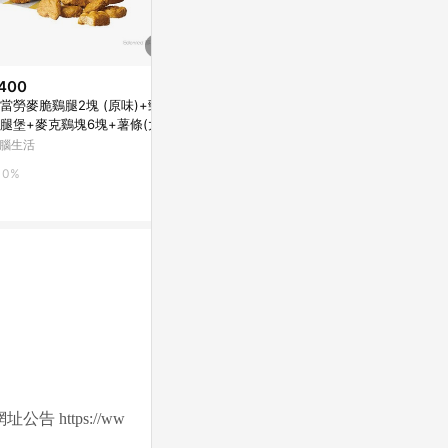
400
$57
降價
當勞麥脆鷄腿2塊 (原味)+勁辣
麥當勞現烤焙
$209
(降$73)
腿堡+麥克鷄塊6塊+薯條(大)
PChome 24h
代收代付-KFC肯德基 1盒原味蛋
可樂(中)*2好禮即享券
腦生活
撻禮盒(6入) 享樂券_電子憑證
0%
新光三越skm online
0%
0%
網址公告
https://ww