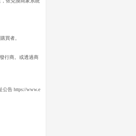
延，依兌換商家系統
原購買者。
繫發行商。或透過商
。
址公告
https://www.e