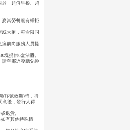
限於：超值早餐、超
，麥當勞餐廳有權拒
腿或大腿，每盒限同
兌換前向服務人員提
30塊提供6盒沾醬。
，請至鄰近餐廳兌換
(序號效期)時，持
同意後，發行人得
發或退貨。
惟如有其他特殊情