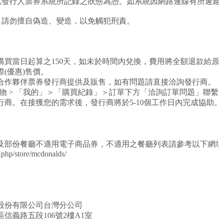
以發行人票券系統所記錄之狀態為憑。如系統因網路連線有所遲
，請勿擅自偽造、變造，以免觸犯刑責。
為購買當日起算之150天，如未於時間內兌換，費用將全額退款給
際(優惠)售價。
係由合作夥伴票券發行商提供及販售，如有問題請直接洽詢發行商。
NE禮物 > 「我的」＞「購買紀錄」＞訂單下方「洽詢訂單問題」聯
行商。在接獲您的需求後，發行商將於5-10個工作日內完成協助
及部份餐廳不適用電子商品券，不適用之餐廳列表請參考以下網
.php/store/mcdonalds/
股份有限公司台灣分公司
信義路五段106號2樓A1室