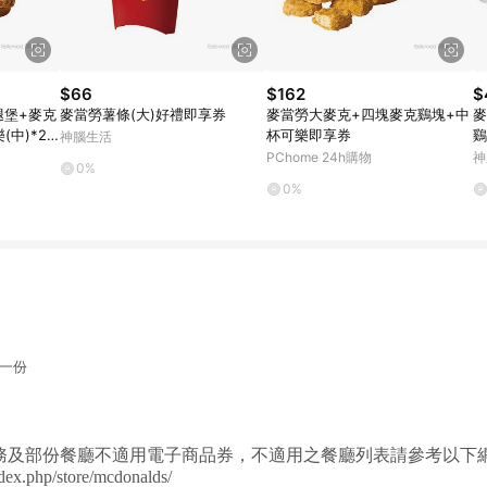
$66
$162
$
腿堡+麥克
麥當勞薯條(大)好禮即享券
麥當勞大麥克+四塊麥克鷄塊+中
麥
(中)*2
杯可樂即享券
鷄
神腦生活
+
PChome 24h購物
神
0%
0%
)一份
服務及部份餐廳不適用電子商品券，不適用之餐廳列表請參考以下
dex.php/store/mcdonalds/