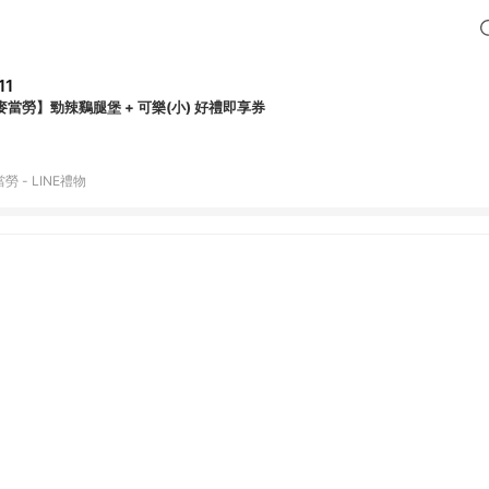
11
麥當勞】勁辣鷄腿堡 + 可樂(小) 好禮即享券
勞 - LINE禮物