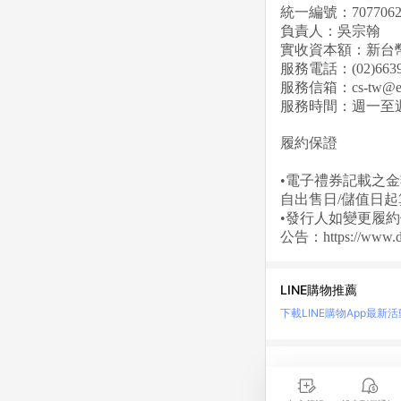
統一編號：7077062
負責人：吳宗翰
實收資本額：新台
服務電話：(02)6639
服務信箱：cs-tw@ede
服務時間：週一至週五1
履約保證
•電子禮券記載之
自出售日/儲值日
•發行人如變更履
公告：
https://www.d
LINE購物推薦
下載LINE購物App
最新活
LINE 購物是匯集購
時間差，請務必點擊商品