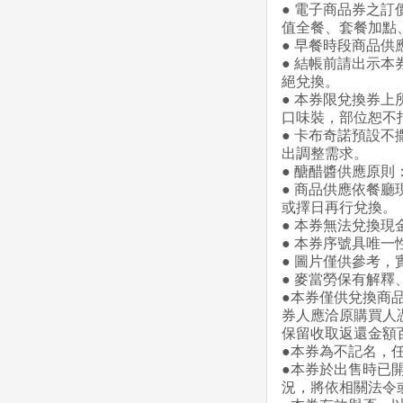
● 電子商品券之
值全餐、套餐加點
● 早餐時段商品供
● 結帳前請出示
絕兌換。
● 本券限兌換券
口味裝，部位恕不
● 卡布奇諾預設
出調整需求。
● 醣醋醬供應原則
● 商品供應依餐
或擇日再行兌換。
● 本券無法兌換
● 本券序號具唯
● 圖片僅供參考
● 麥當勞保有解
●本券僅供兌換商品
券人應洽原購買人
保留收取返還金額
●本券為不記名，
●本券於出售時已
況，將依相關法令