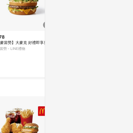
78
$2,415
降價
麥當勞】大麥克 好禮即享券
甜點 甜甜圈 
$148
(降$16)
活 油畫原作 
當勞 - LINE禮物
【漢堡王】美式花生雙層脆雞堡
亞洲跨境設計購物
經典套餐 喜客券
漢堡王 - LINE禮物
1%