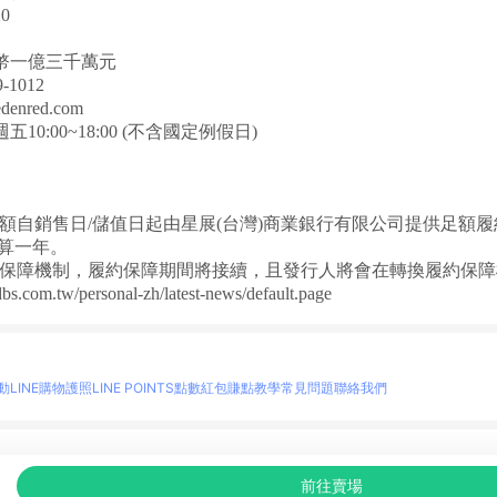
0
幣一億三千萬元
-1012
nred.com
0:00~18:00 (不含國定例假日)
金額自銷售日/儲值日起由星展(台灣)商業銀行有限公司提供足額
起算一年。
約保障機制，履約保障期間將接續，且發行人將會在轉換履約保
bs.com.tw/personal-zh/latest-news/default.page
動
LINE購物護照
LINE POINTS點數紅包
賺點教學
常見問題
聯絡我們
物情報與商品資訊的整合性平台，並依購物情報中的趨勢與風格做合作網路商家的延伸商
前往賣場
至各合作網路商家，確認現售價與購物條件，一切資訊以合作廠商網頁為準。