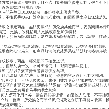
訂價方式與餐廳不盡相同，且不適用於餐廳之優惠活動，包含但不
、銅板輕鬆點與甜心卡等。
應時間為每日10:30AM前，部份餐廳未供應早餐。
本券，不接受手抄或口說序號方式兌換。如因提供之序號無法辨識
上所載之指定商品，無法更換或加價兌換其他商品，麥脆鷄腿為棒
指定、更換，飲料恕無法更換或漢堡加價特製。
不撒粉，沙拉預設和風醬，麥克鷄塊預設醣醋醬，若欲調整，請於
：4塊或6塊提供1盒沾醬、10塊提供2盒沾醬、20塊提供4盒沾醬、
廳現場實際狀況為主，如商品無法供應或遇系統問題無法核銷序號
現金或找零，商品一經兌換即不接受退貨。
一性，僅限兌換一次，不可重複使用，截圖恕無法使用。
，實際商品以各麥當勞餐廳實際供應為準。
釋、隨時調整活動辦法、活動時間、優惠內容及終止活動之權利。
/服務使用，不得兌換現金。未使用或超過商品/服務指定供應期間
憑發票向所購買之線上通路申請退貨。退貨申請經通路或發行人
百分之三之費用作為手續費之權利。
任何人皆可使用本券，請自行妥善保管，如遭他人盜用，不再補
開立統一發票，所兌換之商品或折抵消費之金額不再開立發票，
或規範辦理之。