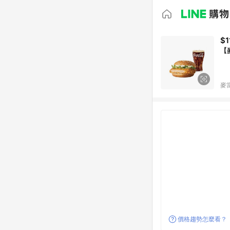
$1
【
麥當
價格趨勢怎麼看？