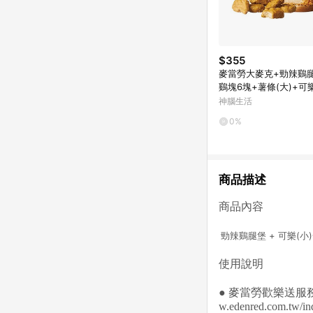
$355
麥當勞大麥克+勁辣鷄
鷄塊6塊+薯條(大)+可樂
好禮即享券
神腦生活
0%
商品描述
商品內容
勁辣鷄腿堡 + 可樂(小
使用說明
● 麥當勞歡樂送
w.edenred.com.tw/in